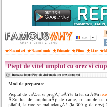
ROM
Nascuti azi
Nascuti unde
Educatie
Filme
Liste
M
Piept de vitel umplut cu orez si ciup
Q:
Intreaba despre Piept de vitel umplut cu orez si ciuperci
Mod de preparare
Pieptul de viÅ£el se pregÄƒteÅŸte la fel ca Ã®n
ret
Ã®n loc de umpluturÄƒ de carne, se umple cu o
pilaful, la care se mai adaugÄƒ (la 300 g de orez) 