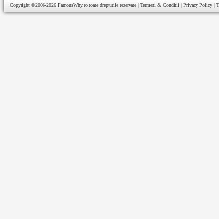
Copyright ©2006-2026
FamousWhy.ro
toate drepturile rezervate |
Termeni & Conditii
|
Privacy Policy
|
T