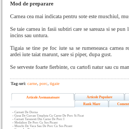
Mod de preparare
Carnea cea mai indicata pentru sote este muschiul, mus
Se taie carnea in fasii subtiri care se sareaza si se pun l
incins sau untura.
Tigaia se tine pe foc iute sa se rumeneasca carnea r
ardei iute taiat marunt, sare si piper, dupa gust.
Se serveste foarte fierbinte, cu cartofi natur sau cu ma
Tag-uri:
carne
,
porc
,
tigaie
Articole Populare
Articole Asemanatoare
Rank Mare
Coment
-
Carnati De Dorna
-
Gusa De Curcan Umpluta Cu Carne De Porc Si Ficat
-
Carnati Taranesti Din Carne De Porc I
-
Medalion De Porc Cu Sos Picant
-
Muschi De Vaca Sau De Porc Cu Sos Picant