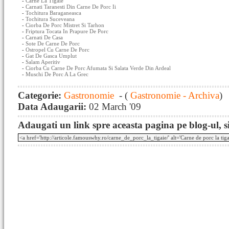
-
Carne La Tigaie
-
Carnati Taranesti Din Carne De Porc Ii
-
Tochitura Baraganeasca
-
Tochitura Suceveana
-
Ciorba De Porc Mistret Si Tarhon
-
Friptura Tocata In Prapure De Porc
-
Carnati De Casa
-
Sote De Carne De Porc
-
Ostropel Cu Carne De Porc
-
Gat De Gasca Umplut
-
Salam Aperitiv
-
Ciorba Cu Carne De Porc Afumata Si Salata Verde Din Ardeal
-
Muschi De Porc A La Grec
Categorie:
Gastronomie
- (
Gastronomie - Archiva
)
Data Adaugarii:
02 March '09
Adaugati un link spre aceasta pagina pe blog-ul, si