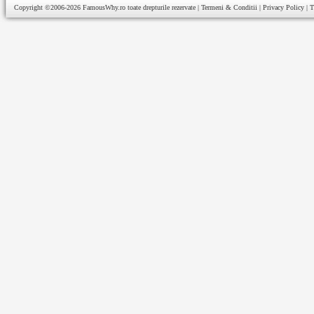
Copyright ©2006-2026
FamousWhy.ro
toate drepturile rezervate |
Termeni & Conditii
|
Privacy Policy
|
T