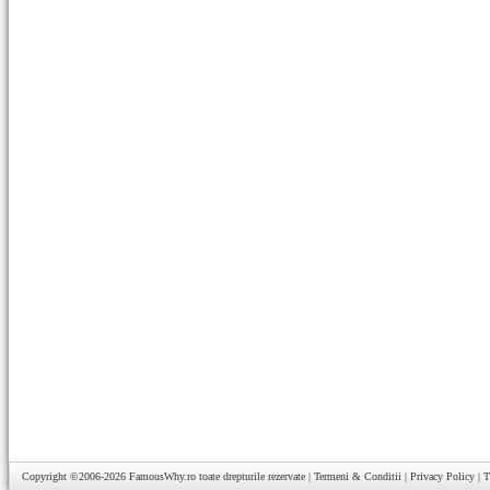
Copyright ©2006-2026
FamousWhy.ro
toate drepturile rezervate |
Termeni & Conditii
|
Privacy Policy
|
T