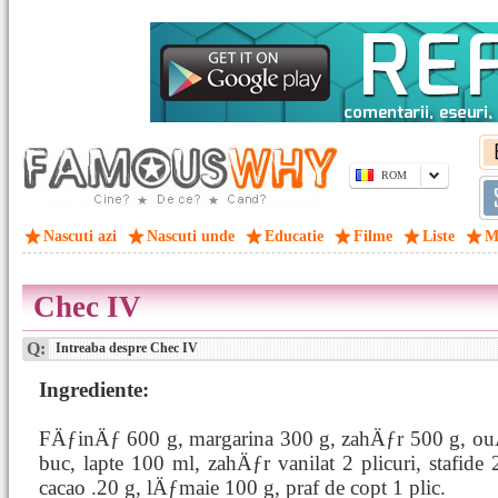
ROM
Nascuti azi
Nascuti unde
Educatie
Filme
Liste
M
Chec IV
Q:
Intreaba despre Chec IV
Ingrediente:
FÄƒinÄƒ 600 g, margarina 300 g, zahÄƒr 500 g, o
buc, lapte 100 ml, zahÄƒr vanilat 2 plicuri, stafide 
cacao .20 g, lÄƒmaie 100 g, praf de copt 1 plic.