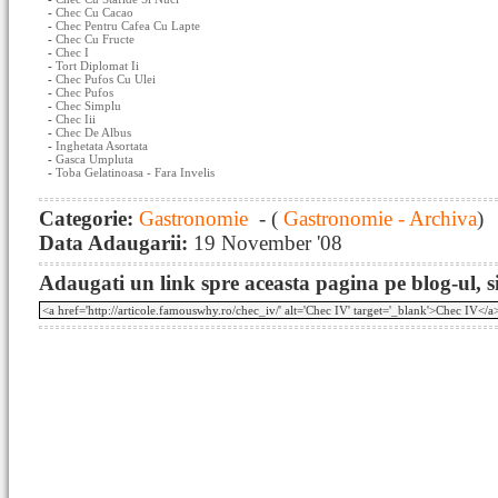
-
Chec Cu Cacao
-
Chec Pentru Cafea Cu Lapte
-
Chec Cu Fructe
-
Chec I
-
Tort Diplomat Ii
-
Chec Pufos Cu Ulei
-
Chec Pufos
-
Chec Simplu
-
Chec Iii
-
Chec De Albus
-
Inghetata Asortata
-
Gasca Umpluta
-
Toba Gelatinoasa - Fara Invelis
Categorie:
Gastronomie
- (
Gastronomie - Archiva
)
Data Adaugarii:
19 November '08
Adaugati un link spre aceasta pagina pe blog-ul, si