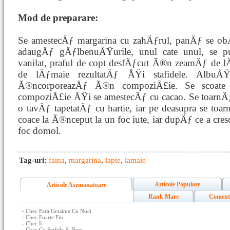
Mod de preparare:
Se amestecÄƒ margarina cu zahÄƒrul, panÄƒ se o
adaugÄƒ gÄƒlbenuÅŸurile, unul cate unul, se pu
vanilat, praful de copt desfÄƒcut Ã®n zeamÄƒ de 
de lÄƒmaie rezultatÄƒ ÅŸi stafidele. AlbuÅ
Ã®ncorporeazÄƒ Ã®n compoziÅ£ie. Se scoate
compoziÅ£ie ÅŸi se amestecÄƒ cu cacao. Se toarnÄ
o tavÄƒ tapetatÄƒ cu hartie, iar pe deasupra se to
coace la Ã®nceput la un foc iute, iar dupÄƒ ce a cres
foc domol.
Tag-uri:
faina
,
margarina
,
lapte
,
lamaie
Articole Populare
Articole Asemanatoare
Rank Mare
Coment
-
Chec Fara Grasime Cu Nuci
-
Chec Foarte Fin
-
Chec Ii
-
Chec Cu Stafide Si Nuci