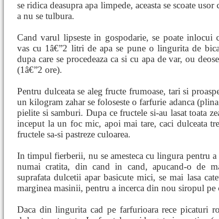
se ridica deasupra apa limpede, aceasta se scoate usor 
a nu se tulbura.
Cand varul lipseste in gospodarie, se poate inlocui 
vas cu 1â€”2 litri de apa se pune o lingurita de bica
dupa care se procedeaza ca si cu apa de var, ou deoseb
(1â€”2 ore).
Pentru dulceata se aleg fructe frumoase, tari si proaspe
un kilogram zahar se foloseste o farfurie adanca (plina 
pielite si samburi. Dupa ce fructele si-au lasat toata z
inceput la un foc mic, apoi mai tare, caci dulceata tr
fructele sa-si pastreze culoarea.
In timpul fierberii, nu se amesteca cu lingura pentru a 
numai cratita, din cand in cand, apucand-o de 
suprafata dulcetii apar basicute mici, se mai lasa cate
marginea masinii, pentru a incerca din nou siropul pe o
Daca din lingurita cad pe farfurioara rece picaturi r