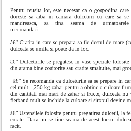
Pentru reusita lor, este necesar ca o gospodina care
doreste sa aiba in camara dulceturi cu care sa se
mandreasca, sa tina seama de urmatoarele
recomandari:
â€” Cratita in care se prepara sa fie destul de mare (ce
dulceata se umfla si poate da in foc.
â€” Dulceturile se pregatesc in vase speciale folosite
din arama bine cositorite sau cratite smaltuite, mai gro
â€” Se recomanda ca dulceturile sa se prepare in cant
cel mult 1,250 kg zahar pentru a obtine o culoare fru
din cantitati mai mari de zahar si fructe, dulceata nu
fierband mult se inchide la culoare si siropul devine 
â€” Ustensilele folosite pentru pregatirea dulcetii, la fel
curate. Daca nu se tine seama de acest lucru, dulceat
racit.