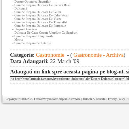
-
Despre Obtinerea Sucurilor
-
Cum Se Prepara Dulceata De Piersici Rosii
-
Dulceturi
-
Cum Se Prepara Dulceata De Gutui
-
Cum Se Prepara Dulceata De Caise Verzi
-
Cum Se Prepara Dulceata De Visine
-
Cum Se Prepara Dulceata De Trandafiri
-
Cum Se Prepara Dulceata De Portocale
-
Despre Obezitate
-
Dulceata De Caise Coapte Umplute Cu Samburi
-
Cum Se Prepara Compoturile
-
Menta
-
Cum Se Prepara Serbeturile
Categorie:
Gastronomie
- (
Gastronomie - Archiva
)
Data Adaugarii:
22 March '09
Adaugati un link spre aceasta pagina pe blog-ul, si
Copyright ©2006-2026
FamousWhy.ro
toate drepturile rezervate |
Termeni & Conditii
|
Privacy Policy
|
T