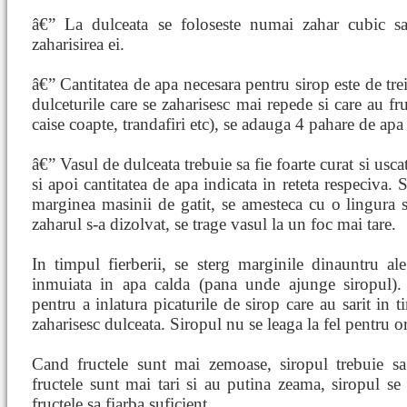
â€” La dulceata se foloseste numai zahar cubic s
zaharisirea ei.
â€” Cantitatea de apa necesara pentru sirop este de tre
dulceturile care se zaharisesc mai repede si care au fru
caise coapte, trandafiri etc), se adauga 4 pahare de apa
â€” Vasul de dulceata trebuie sa fie foarte curat si usca
si apoi cantitatea de apa indicata in reteta respeciva. 
marginea masinii de gatit, se amesteca cu o lingura
zaharul s-a dizolvat, se trage vasul la un foc mai tare.
In timpul fierberii, se sterg marginile dinauntru ale
inmuiata in apa calda (pana unde ajunge siropul). 
pentru a inlatura picaturile de sirop care au sarit in t
zaharisesc dulceata. Siropul nu se leaga la fel pentru o
Cand fructele sunt mai zemoase, siropul trebuie sa
fructele sunt mai tari si au putina zeama, siropul se
fructele sa fiarba suficient.