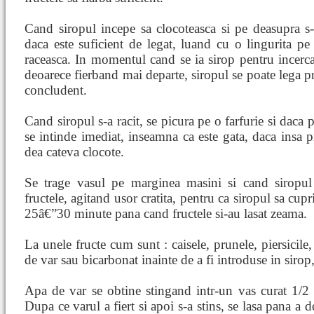
Cand siropul incepe sa clocoteasca si pe deasupra s-
daca este suficient de legat, luand cu o lingurita pe 
raceasca. In momentul cand se ia sirop pentru incercare
deoarece fierband mai departe, siropul se poate lega pr
concludent.
Cand siropul s-a racit, se picura pe o farfurie si daca 
se intinde imediat, inseamna ca este gata, daca insa pi
dea cateva clocote.
Se trage vasul pe marginea masini si cand siropul
fructele, agitand usor cratita, pentru ca siropul sa cupr
25â€”30 minute pana cand fructele si-au lasat zeama.
La unele fructe cum sunt : caisele, prunele, piersicile,
de var sau bicarbonat inainte de a fi introduse in sirop,
Apa de var se obtine stingand intr-un vas curat 1/2 k
Dupa ce varul a fiert si apoi s-a stins, se lasa pana a 