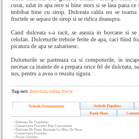
curat, udat in apa rece si bine stors si se lasa pana ce 
imbibat bine cu sirop. Dulceata calda nu se toarna 
fructele se separa de sirop si se ridica deasupra.
Cand dulceata s-a racit, se aseaza in borcane si se
celofan. Dulceturile trebuie ferite de apa, caci fiind f
picatura de apa se zaharisesc.
Dulceturile se pastreaza ca si compoturile, in incape
necesar ca inainte de a prepara orice fel de dulceata, sa
sus, pentru a avea o reusita sigura.
Tag-uri:
dulceturi
,
zahar
,
fructe
Articole Populare
Articole Asemanatoare
Rank Mare
Coment
-
Dulceata De Trandafiri
-
Conservarea Fructelor Prin Concentrare
-
Dulceata De Prune Brumam Cu Miez De Nuca
-
Conservarea Fructelor
-
Fructe Confiate