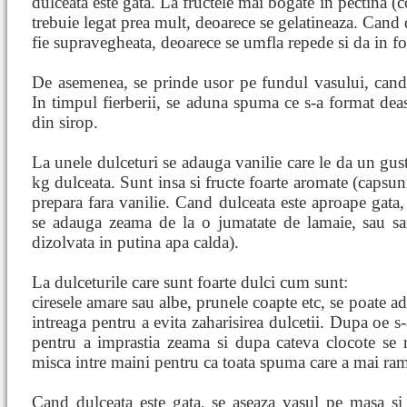
dulceata este gata. La fructele mai bogate in pectina (c
trebuie legat prea mult, deoarece se gelatineaza. Cand 
fie supravegheata, deoarece se umfla repede si da in fo
De asemenea, se prinde usor pe fundul vasului, cand 
In timpul fierberii, se aduna spuma ce s-a format deas
din sirop.
La unele dulceturi se adauga vanilie care le da un gust
kg dulceata. Sunt insa si fructe foarte aromate (capsuni
prepara fara vanilie. Cand dulceata este aproape gata, 
se adauga zeama de la o jumatate de lamaie, sau sar
dizolvata in putina apa calda).
La dulceturile care sunt foarte dulci cum sunt:
ciresele amare sau albe, prunele coapte etc, se poate a
intreaga pentru a evita zaharisirea dulcetii. Dupa oe s
pentru a imprastia zeama si dupa cateva clocote se 
misca intre maini pentru ca toata spuma care a mai ram
Cand dulceata este gata, se aseaza vasul pe masa si