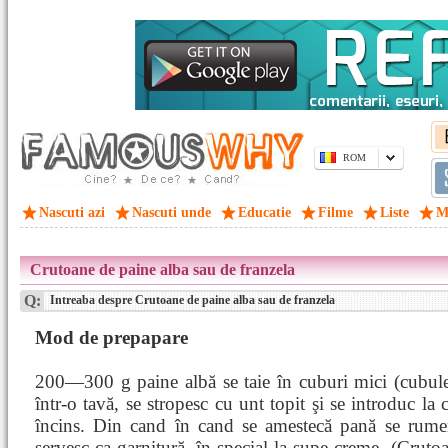
ROM
Nascuti azi
Nascuti unde
Educatie
Filme
Liste
M
Crutoane de paine alba sau de franzela
Q:
Intreaba despre Crutoane de paine alba sau de franzela
Mod de prepapare
200—300 g paine albă se taie în cuburi mici (cubule
într-o tavă, se stropesc cu unt topit şi se introduc la
încins. Din cand în cand se amestecă pană se rumen
servesc ca garnitură, în special la supe-creme. (Crut