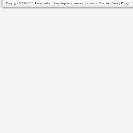
Copyright ©2006-2026
FamousWhy.ro
toate drepturile rezervate |
Termeni & Conditii
|
Privacy Policy
|
T