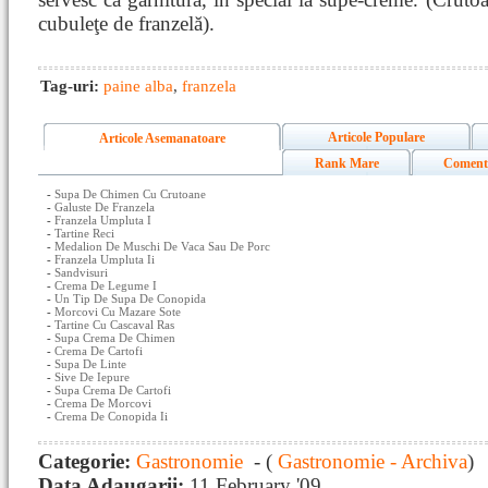
cubuleţe de franzelă).
Tag-uri:
paine alba
,
franzela
Articole Populare
Articole Asemanatoare
Rank Mare
Coment
-
Supa De Chimen Cu Crutoane
-
Galuste De Franzela
-
Franzela Umpluta I
-
Tartine Reci
-
Medalion De Muschi De Vaca Sau De Porc
-
Franzela Umpluta Ii
-
Sandvisuri
-
Crema De Legume I
-
Un Tip De Supa De Conopida
-
Morcovi Cu Mazare Sote
-
Tartine Cu Cascaval Ras
-
Supa Crema De Chimen
-
Crema De Cartofi
-
Supa De Linte
-
Sive De Iepure
-
Supa Crema De Cartofi
-
Crema De Morcovi
-
Crema De Conopida Ii
Categorie:
Gastronomie
- (
Gastronomie - Archiva
)
Data Adaugarii:
11 February '09