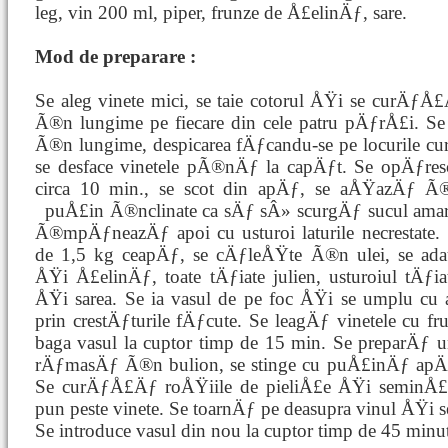
leg, vin 200 ml, piper, frunze de Å£elinÄƒ, sare.
Mod de preparare :
Se aleg vinete mici, se taie cotorul ÅŸi se curÄƒ
Ã®n lungime pe fiecare din cele patru pÄƒrÅ£i. S
Ã®n lungime, despicarea fÄƒcandu-se pe locurile c
se desface vinetele pÃ®nÄƒ la capÄƒt. Se opÄƒres
circa 10 min., se scot din apÄƒ, se aÅŸazÄƒ Ã
puÅ£in Ã®nclinate ca sÄƒ sÂ» scurgÄƒ sucul ama
Ã®mpÄƒneazÄƒ apoi cu usturoi laturile necrestate. 
de 1,5 kg ceapÄƒ, se cÄƒleÅŸte Ã®n ulei, se ada
ÅŸi Å£elinÄƒ, toate tÄƒiate julien, usturoiul tÄƒiat
ÅŸi sarea. Se ia vasul de pe foc ÅŸi se umplu cu 
prin crestÄƒturile fÄƒcute. Se leagÄƒ vinetele cu f
baga vasul la cuptor timp de 15 min. Se preparÄƒ u
rÄƒmasÄƒ Ã®n bulion, se stinge cu puÅ£inÄƒ apÄƒ 
Se curÄƒÅ£Äƒ roÅŸiile de pieliÅ£e ÅŸi seminÅ£
pun peste vinete. Se toarnÄƒ pe deasupra vinul ÅŸi s
Se introduce vasul din nou la cuptor timp de 45 minu