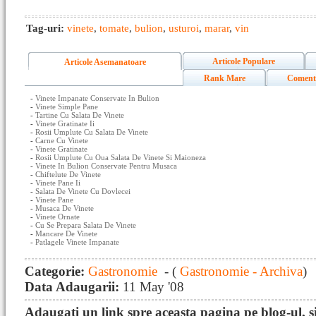
Tag-uri:
vinete
,
tomate
,
bulion
,
usturoi
,
marar
,
vin
Articole Populare
Articole Asemanatoare
Rank Mare
Coment
-
Vinete Impanate Conservate In Bulion
-
Vinete Simple Pane
-
Tartine Cu Salata De Vinete
-
Vinete Gratinate Ii
-
Rosii Umplute Cu Salata De Vinete
-
Carne Cu Vinete
-
Vinete Gratinate
-
Rosii Umplute Cu Oua Salata De Vinete Si Maioneza
-
Vinete In Bulion Conservate Pentru Musaca
-
Chiftelute De Vinete
-
Vinete Pane Ii
-
Salata De Vinete Cu Dovlecei
-
Vinete Pane
-
Musaca De Vinete
-
Vinete Ornate
-
Cu Se Prepara Salata De Vinete
-
Mancare De Vinete
-
Patlagele Vinete Impanate
Categorie:
Gastronomie
- (
Gastronomie - Archiva
)
Data Adaugarii:
11 May '08
Adaugati un link spre aceasta pagina pe blog-ul, si