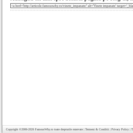
Copyright ©2006-2026
FamousWhy.ro
toate drepturile rezervate |
Termeni & Conditii
|
Privacy Policy
|
T