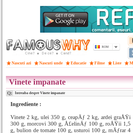
ROM
Nascuti azi
Nascuti unde
Educatie
Filme
Liste
M
Vinete impanate
Q:
Intreaba despre Vinete impanate
Ingrediente :
Vinete 2 kg, ulei 350 g, ceapÄƒ 2 kg, ardei graÅŸi
300 g, morcovi 300 g, Å£elinÄƒ 100 g, roÅŸii 1,5
g, bulion de tomate 100 g, usturoi 100 g, mÄƒrar 4