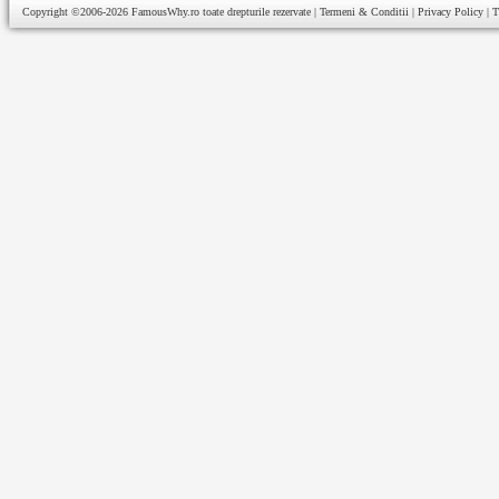
Copyright ©2006-2026
FamousWhy.ro
toate drepturile rezervate |
Termeni & Conditii
|
Privacy Policy
|
T