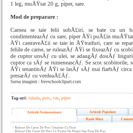
1 leg, muÅŸtar 20 g, piper, sare.
Mod de preparare :
Carnea se taie felii subÅ£iri, se bate cu un
condimenteazÄƒ cu sare, piper ÅŸi puÅ£in muÅŸtar.
ÅŸi castraveÅ£ii se taie in ÅŸtraifuri, care se rep
feliile de carne, se ruleazÄƒ ÅŸi se fixeazÄƒ cu scob
de cuptor unsÄƒ cu ulei, se adaugÄƒ douÄƒ lingur
cuptor ca sÄƒ se rumeneascÄƒ. Se scot scobitorile, s
ÅŸi smantinÄƒ ÅŸi se lasÄƒ sÄƒ mai fiarbÄƒ circa 3
presarÄƒ cu verdeaÅ£Äƒ.
Sursa imaginii : freeschoolclipart.com
Tag-uri:
rulada
,
porc
,
vin
,
piper
Articole Populare
Articole Asemanatoare
Rank Mare
Coment
-
Rulouri De Carne De Porc Umplute Cu Ficat
-
Rulouri Din Carne De Porc Cu Ficatei De Pasare Sau Ficat De Porc