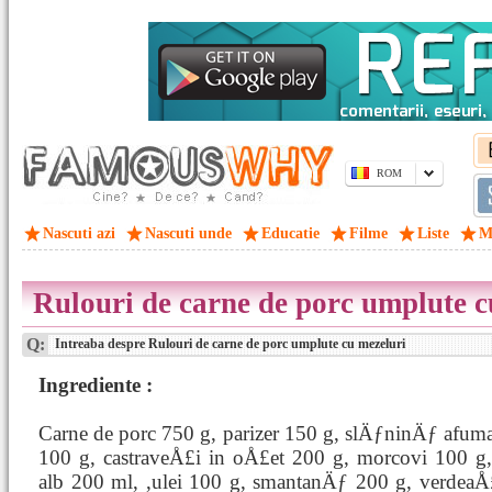
ROM
Nascuti azi
Nascuti unde
Educatie
Filme
Liste
M
Rulouri de carne de porc umplute c
Q:
Intreaba despre Rulouri de carne de porc umplute cu mezeluri
Ingrediente :
Carne de porc 750 g, parizer 150 g, slÄƒninÄƒ afum
100 g, castraveÅ£i in oÅ£et 200 g, morcovi 100 g,
alb 200 ml, ,ulei 100 g, smantanÄƒ 200 g, verdea