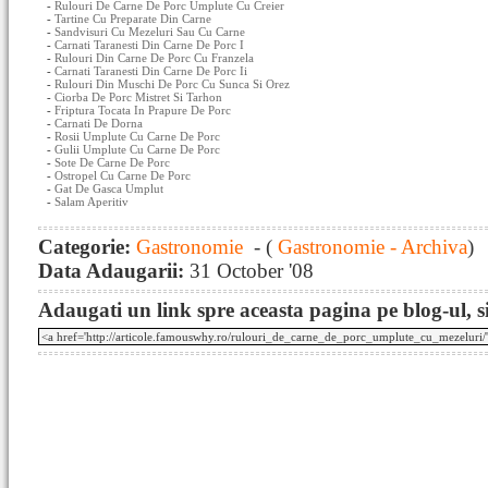
-
Rulouri De Carne De Porc Umplute Cu Creier
-
Tartine Cu Preparate Din Carne
-
Sandvisuri Cu Mezeluri Sau Cu Carne
-
Carnati Taranesti Din Carne De Porc I
-
Rulouri Din Carne De Porc Cu Franzela
-
Carnati Taranesti Din Carne De Porc Ii
-
Rulouri Din Muschi De Porc Cu Sunca Si Orez
-
Ciorba De Porc Mistret Si Tarhon
-
Friptura Tocata In Prapure De Porc
-
Carnati De Dorna
-
Rosii Umplute Cu Carne De Porc
-
Gulii Umplute Cu Carne De Porc
-
Sote De Carne De Porc
-
Ostropel Cu Carne De Porc
-
Gat De Gasca Umplut
-
Salam Aperitiv
Categorie:
Gastronomie
- (
Gastronomie - Archiva
)
Data Adaugarii:
31 October '08
Adaugati un link spre aceasta pagina pe blog-ul, si