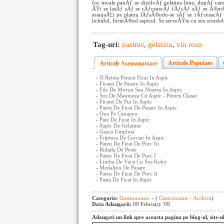
foc moale panÄƒ se dizolvÄƒ gelatina bine, dupÄƒ care 
ÅŸi se lasÄƒ sÄƒ se rÄƒceascÄƒ fÄƒrÄƒ sÄƒ se Ã®nche
aranjaÅ£i pe platou lÄƒsÃ®ndu-se sÄƒ se rÄƒceascÄ
lichidul, formÃ®nd aspicul. Se serveÅŸte cu sos scordol
Tag-uri:
pastrav
,
gelatina
,
vin rosu
Articole Populare
Articole Asemanatoare
-
O Reteta Pentru Ficat In Aspic
-
Ficatei De Pasare In Aspic
-
File De Morun Sau Nisetru In Aspic
-
Sos De Maioneza Cu Aspic - Pentru Glasat
-
Ficatei De Pui In Aspic
-
Pateu De Ficat De Pasare In Aspic
-
Oua Pe Canapea
-
Pate De Ficat In Aspic
-
Aspic De Gelatina
-
Gasca Umpluta
-
Friptura De Curcan In Aspic
-
Pateu De Ficat De Porc Iii
-
Rulada De Peste
-
Pateu De Ficat De Porc I
-
Limba De Vaca Cu Sos Kuky
-
Medalion De Pasare
-
Pateu De Ficat De Porc Ii
-
Pasta De Ficat In Aspic
Categorie:
Gastronomie
- (
Gastronomie - Archiva
)
Data Adaugarii:
09 February '09
Adaugati un link spre aceasta pagina pe blog-ul, site-u