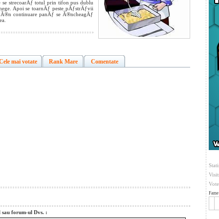
se strecoarÄƒ totul prin tifon pus dublu
ge. Apoi se toarnÄƒ peste pÄƒstrÄƒvii
ƒ Ã®n continuare panÄƒ se Ã®ncheagÄƒ
ea.
Cele mai votate
Rank Mare
Comentate
Stati
Visi
Vote
Fame 
l sau forum-ul Dvs. :