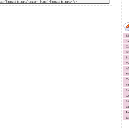
Ed
Sa
Co
Ist
St
Vi
Af
Mu
Ce
Sp
Lu
Ga
In
Lu
Jo
Es