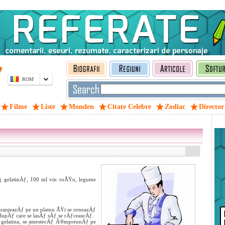
ROM
Filme
Liste
Monden
Citate Celebre
Zodiac
Director
g gelatinÄƒ, 100 ml vin roÅŸu, legume
 aranjeazÄƒ pe un platou ÅŸi se orneazÄƒ
dupÄƒ care se lasÄƒ sÄƒ se rÄƒceascÄƒ.
i gelatina, se amestecÄƒ Ã®mpreunÄƒ pe