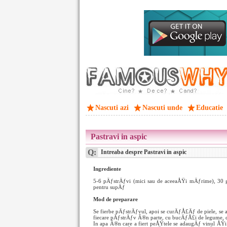
Nascuti azi
Nascuti unde
Educatie
Pastravi in aspic
Q:
Intreaba despre Pastravi in aspic
Ingrediente
5-6 pÄƒstrÄƒvi (mici sau de aceeaÅŸi mÄƒrime), 30 
pentru supÄƒ
Mod de preparare
Se fierbe pÄƒstrÄƒvul, apoi se curÄƒÅ£Äƒ de piele, se
fiecare pÄƒstrÄƒv Ã®n parte, cu bucÄƒÅ£i de legume, 
In apa Ã®n care a fiert peÅŸtele se adaugÄƒ vinul ÅŸ