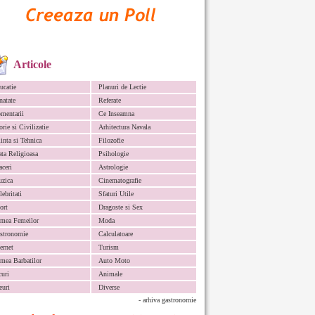
Articole
ucatie
Planuri de Lectie
natate
Referate
mentarii
Ce Inseamna
orie si Civilizatie
Arhitectura Navala
iinta si Tehnica
Filozofie
ata Religioasa
Psihologie
aceri
Astrologie
zica
Cinematografie
lebritati
Sfaturi Utile
ort
Dragoste si Sex
mea Femeilor
Moda
stronomie
Calculatoare
ternet
Turism
mea Barbatilor
Auto Moto
curi
Animale
euri
Diverse
- arhiva gastronomie