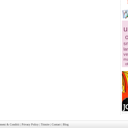
u
s
la
ve
ma
o
rmeni & Conditii
|
Privacy Policy
|
Trimite
|
Contact
|
Blog