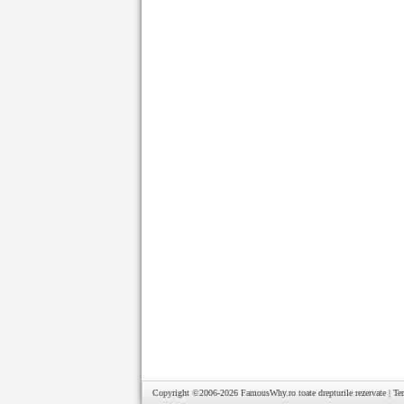
Copyright ©2006-2026
FamousWhy.ro
toate drepturile rezervate |
Te