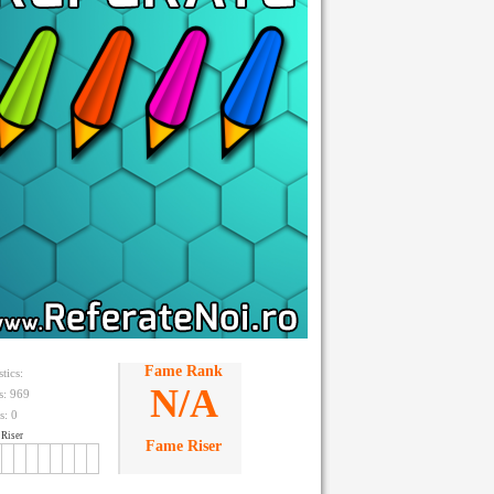
Fame Rank
stics:
N/A
ts: 969
s:
0
Riser
Fame Riser