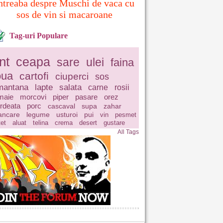
ntreaba despre Muschi de vaca cu
sos de vin si macaroane
Tag-uri Populare
nt
ceapa
sare
ulei
faina
oua
cartofi
ciuperci
sos
mantana
lapte
salata
carne
rosii
maie
morcovi
piper
pasare
orez
rdeata
porc
cascaval
supa
zahar
ncare
legume
usturoi
pui
vin
pesmet
tet
aluat
telina
crema
desert
gustare
All Tags