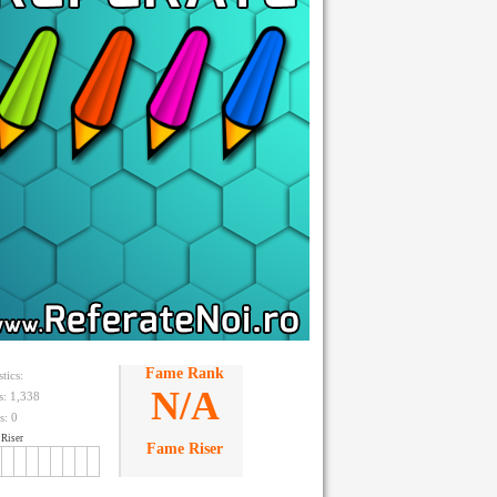
Fame Rank
stics:
N/A
ts: 1,338
s:
0
Riser
Fame Riser