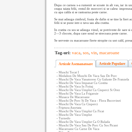
Dupa ce carnea s-a rumenit se scoate in alt vas, iar in u
ceapa taiata felii, restul de morcovi si se calesc impreun
cu apa calda si se rastoarna peste carne.
Se mai adauga cimbrul, foaia de dafin si se tine la fiert a
felii si se pune intr-o tava sau alta cratita.
In cratita cu sos se adauga vinul, se potriveste de sare s
2—3 clocote, dupa care sosul se strecoara peste carne.
Se serveste cu macaroane fierte stropite cu unt cald, presa
Tag-uri:
vaca
,
sos
,
vin
,
macaroane
Articole Populare
Articole Asemanatoare
-
Muschi Tocat I
-
Medalion De Muschi De Vaca Sau De Porc
-
Muschi De Vaca Vanatoresc Cu Galuste De Franzela
-
Muschi De Vaca Impanat Cu Costita
-
Muschi De Vaca In Foitaj
-
Muschi De Vaca Umplut Cu Ciuperci Si Orez
-
Muschi De Vaca La Frigaruie
-
Musaca De Macaroane
-
Muschi De Porc Si De Vaca - Flora Bucovinei
-
Muschi De Vaca Cu Ciuperci
-
Friptura Asortata
-
Muschi De Vaca Umplut Cu Ficat
-
Muschi De Vaca Umplut
-
Turnedo
-
Muschi De Vaca Umplut Ca O Rulada
-
Muschi De Vaca Sau De Porc Cu Sos Picant
-
Macaroane Cu Carne De Vaca