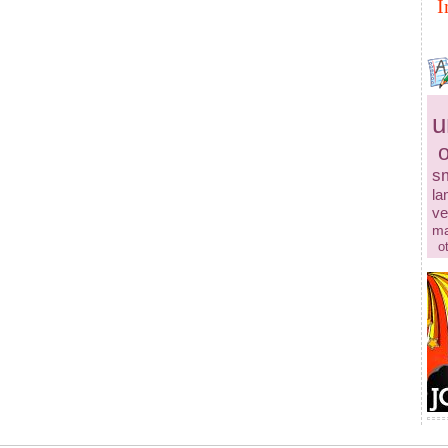
I
u
s
la
ve
ma
o