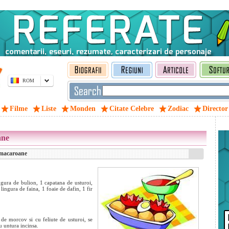
ROM
Filme
Liste
Monden
Citate Celebre
Zodiac
Director
ane
 macaroane
gura de bulion, 1 capatana de usturoi,
ingura de faina, 1 foaie de dafin, 1 fir
de morcov si cu feliute de usturoi, se
cu untura incinsa.