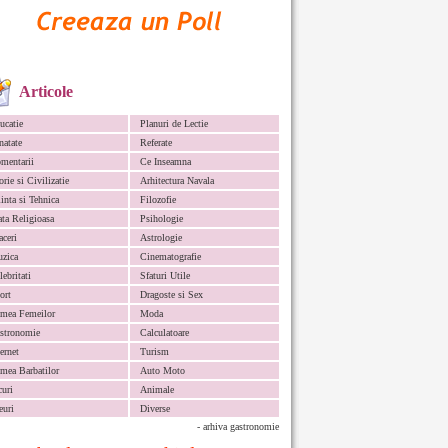
Articole
ucatie
Planuri de Lectie
natate
Referate
mentarii
Ce Inseamna
orie si Civilizatie
Arhitectura Navala
iinta si Tehnica
Filozofie
ata Religioasa
Psihologie
aceri
Astrologie
zica
Cinematografie
lebritati
Sfaturi Utile
ort
Dragoste si Sex
mea Femeilor
Moda
stronomie
Calculatoare
ternet
Turism
mea Barbatilor
Auto Moto
curi
Animale
euri
Diverse
- arhiva gastronomie