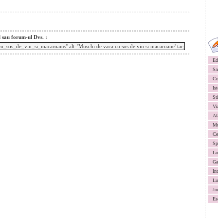
l sau forum-ul Dvs. :
Ed
Sa
Co
Ist
St
Vi
Af
Mu
Ce
Sp
Lu
Ga
In
Lu
Jo
Es