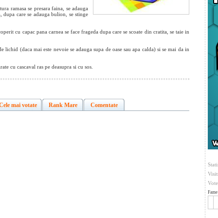
ntura ramasa se presara faina, se adauga
a, dupa care se adauga bulion, se stinge
coperit cu capac pana carnea se face frageda dupa care se scoate din cratita, se taie in
i de lichid (daca mai este nevoie se adauga supa de oase sau apa calda) si se mai da in
rate cu cascaval ras pe deasupra si cu sos.
Cele mai votate
Rank Mare
Comentate
Stati
Visi
Vote
Fame 