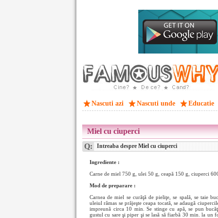
Nascuti azi
Nascuti unde
Educatie
Miel cu ciuperci
Q:
Intreaba despre Miel cu ciuperci
Ingrediente :
Carne de miel 750 g, ulei 50 g, ceapă 150 g, ciuperci 600 
Mod de preparare :
Carnea de miel se curăţă de pieliţe, se spală, se taie bucă
uleiul rămas se prăjeşte ceapa tocată, se adaugă ciupercile 
impreună circa 10 min. Se stinge cu apă, se pun bucăţil
gustul cu sare şi piper şi se lasă să fiarbă 30 min. la un