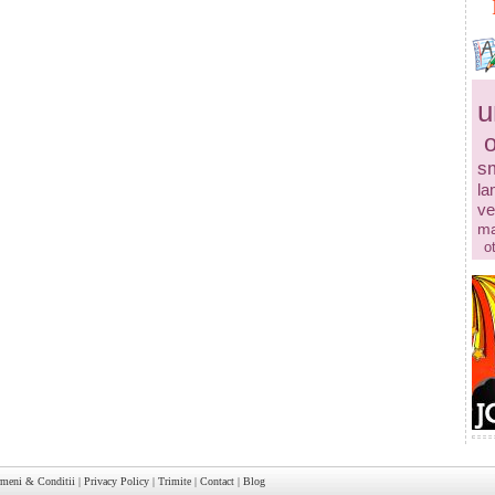
u
s
la
ve
ma
o
rmeni & Conditii
|
Privacy Policy
|
Trimite
|
Contact
|
Blog