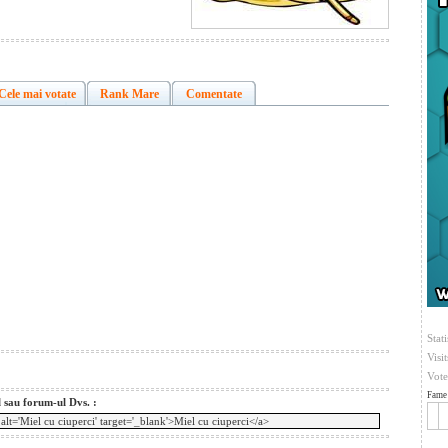
Cele mai votate
Rank Mare
Comentate
Stati
Visi
Vote
Fame 
l sau forum-ul Dvs. :