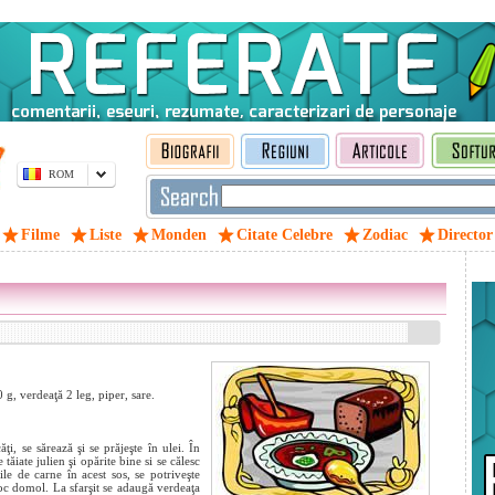
ROM
Filme
Liste
Monden
Citate Celebre
Zodiac
Director
g, verdeaţă 2 leg, piper, sare.
ţi, se sărează şi se prăjeşte în ulei. În
tăiate julien şi opărite bine si se călesc
e de carne în acest sos, se potriveşte
 foc domol. La sfarşit se adaugă verdeaţa