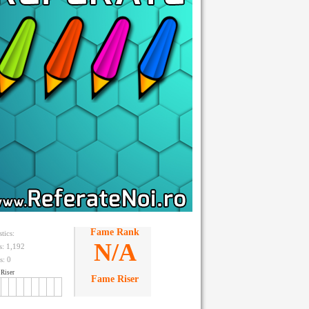
Fame Rank
stics:
N/A
ts: 1,192
s:
0
Riser
Fame Riser