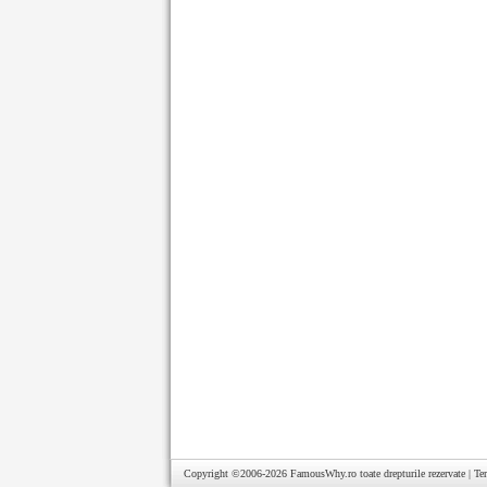
Copyright ©2006-2026
FamousWhy.ro
toate drepturile rezervate |
Te