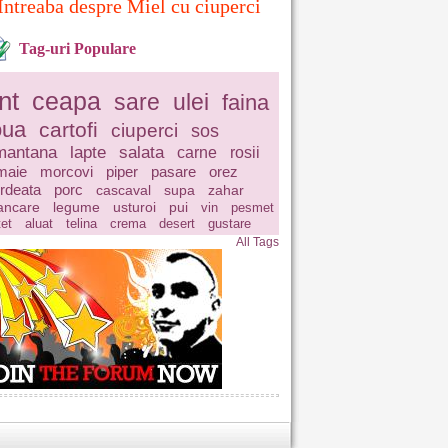
Intreaba despre Miel cu ciuperci
Tag-uri Populare
nt
ceapa
sare
ulei
faina
oua
cartofi
ciuperci
sos
mantana
lapte
salata
carne
rosii
maie
morcovi
piper
pasare
orez
rdeata
porc
cascaval
supa
zahar
ncare
legume
usturoi
pui
vin
pesmet
tet
aluat
telina
crema
desert
gustare
All Tags