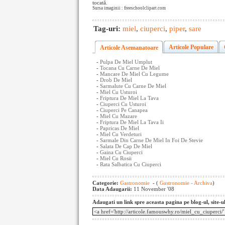
tocată.
Sursa imaginii : freeschoolclipart.com
Tag-uri:
miel
,
ciuperci
,
piper
,
sare
Articole Populare
Articole Asemanatoare
-
Pulpa De Miel Umplut
-
Tocana Cu Carne De Miel
-
Mancare De Miel Cu Legume
-
Drob De Miel
-
Sarmalute Cu Carne De Miel
-
Miel Cu Usturoi
-
Friptura De Miel La Tava
-
Ciuperci Cu Usturoi
-
Ciuperci Pe Canapea
-
Miel Cu Mazare
-
Friptura De Miel La Tava Ii
-
Papricas De Miel
-
Miel Cu Verdeturi
-
Sarmale Din Carne De Miel In Foi De Stevie
-
Salata De Cap De Miel
-
Gaina Cu Ciuperci
-
Miel Cu Rosii
-
Rata Salbatica Cu Ciuperci
Categorie:
Gastronomie
- (
Gastronomie - Archiva
)
Data Adaugarii:
11 November '08
Adaugati un link spre aceasta pagina pe blog-ul, site-u