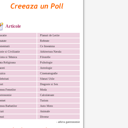
Articole
ucatie
Planuri de Lectie
natate
Referate
mentarii
Ce Inseamna
orie si Civilizatie
Arhitectura Navala
iinta si Tehnica
Filozofie
ata Religioasa
Psihologie
aceri
Astrologie
zica
Cinematografie
lebritati
Sfaturi Utile
ort
Dragoste si Sex
mea Femeilor
Moda
stronomie
Calculatoare
ternet
Turism
mea Barbatilor
Auto Moto
curi
Animale
euri
Diverse
- arhiva gastronomie