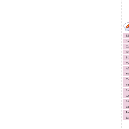
Ed
Sa
Co
Ist
St
Vi
Af
Mu
Ce
Sp
Lu
Ga
In
Lu
Jo
Es