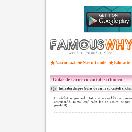
Nascuti azi
Nascuti unde
Educatie
Gulas de carne cu cartofi si chimen
Q:
Intreaba despre Gulas de carne cu cartofi si chi
GulaÅŸul se preparÄƒ folosind aceleaÅŸi componen
anterioarÄƒ, numai cÄƒ Ã®n loc de usturoi se pun
prealabil).