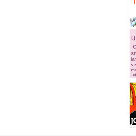
u
s
la
ve
ma
o