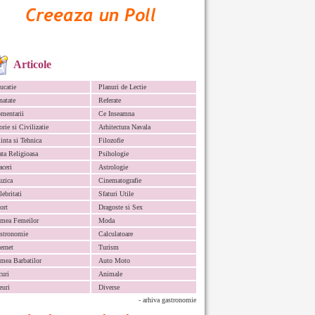
Articole
ucatie
Planuri de Lectie
natate
Referate
mentarii
Ce Inseamna
orie si Civilizatie
Arhitectura Navala
iinta si Tehnica
Filozofie
ata Religioasa
Psihologie
aceri
Astrologie
zica
Cinematografie
lebritati
Sfaturi Utile
ort
Dragoste si Sex
mea Femeilor
Moda
stronomie
Calculatoare
ternet
Turism
mea Barbatilor
Auto Moto
curi
Animale
euri
Diverse
- arhiva gastronomie