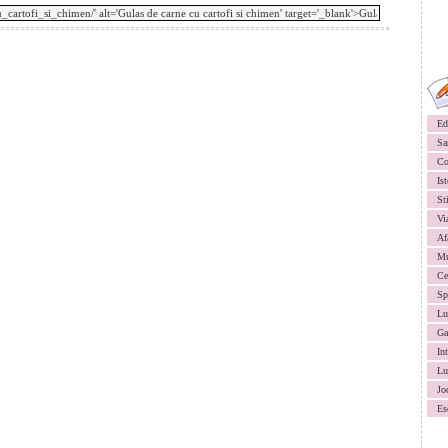
Ed
Sa
Co
Ist
St
Vi
Af
Mu
Ce
Sp
Lu
Ga
In
Lu
Jo
Es