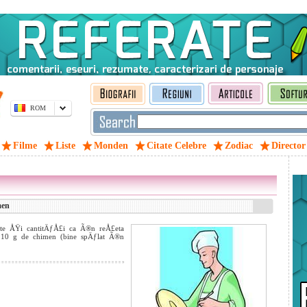
ROM
Filme
Liste
Monden
Citate Celebre
Zodiac
Director
men
te ÅŸi cantitÄƒÅ£i ca Ã®n reÅ£eta
 10 g de chimen (bine spÄƒlat Ã®n