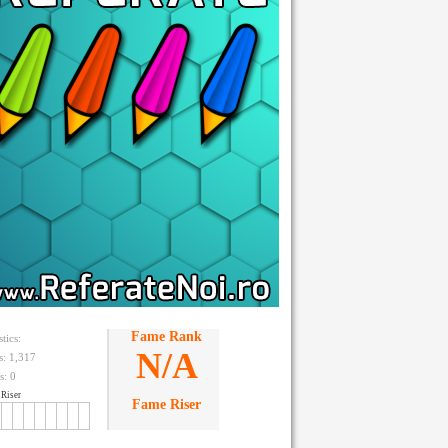
Fame Rank
stics:
N/A
ts: 1,317
s:
0
Riser
Fame Riser