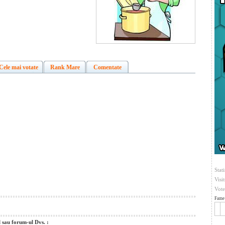
Cele mai votate
Rank Mare
Comentate
Stati
Visi
Vote
Fame 
l sau forum-ul Dvs. :