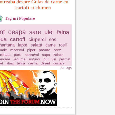
Intreaba despre Gulas de carne cu
cartofi si chimen
Tag-uri Populare
nt
ceapa
sare
ulei
faina
oua
cartofi
ciuperci
sos
mantana
lapte
salata
carne
rosii
maie
morcovi
piper
pasare
orez
rdeata
porc
cascaval
supa
zahar
ncare
legume
usturoi
pui
vin
pesmet
tet
aluat
telina
crema
desert
gustare
All Tags