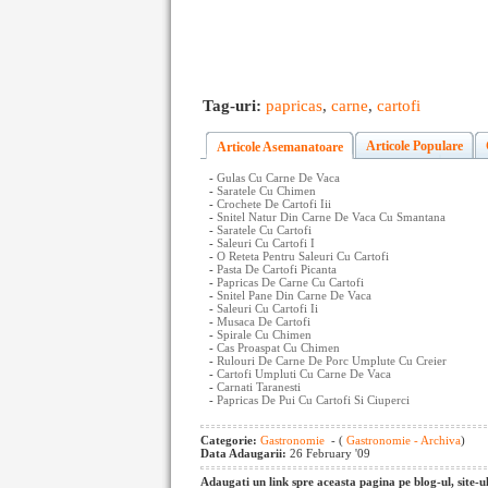
Tag-uri:
papricas
,
carne
,
cartofi
Articole Populare
Articole Asemanatoare
-
Gulas Cu Carne De Vaca
-
Saratele Cu Chimen
-
Crochete De Cartofi Iii
-
Snitel Natur Din Carne De Vaca Cu Smantana
-
Saratele Cu Cartofi
-
Saleuri Cu Cartofi I
-
O Reteta Pentru Saleuri Cu Cartofi
-
Pasta De Cartofi Picanta
-
Papricas De Carne Cu Cartofi
-
Snitel Pane Din Carne De Vaca
-
Saleuri Cu Cartofi Ii
-
Musaca De Cartofi
-
Spirale Cu Chimen
-
Cas Proaspat Cu Chimen
-
Rulouri De Carne De Porc Umplute Cu Creier
-
Cartofi Umpluti Cu Carne De Vaca
-
Carnati Taranesti
-
Papricas De Pui Cu Cartofi Si Ciuperci
Categorie:
Gastronomie
- (
Gastronomie - Archiva
)
Data Adaugarii:
26 February '09
Adaugati un link spre aceasta pagina pe blog-ul, site-u