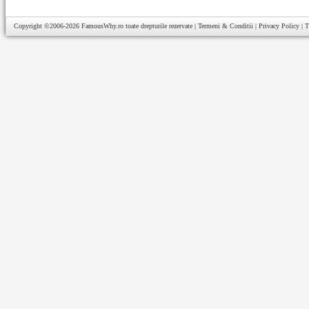
Copyright ©2006-2026
FamousWhy.ro
toate drepturile rezervate |
Termeni & Conditii
|
Privacy Policy
|
T