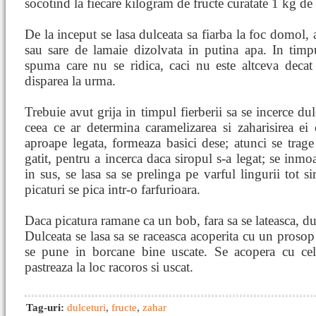
socotind la fiecare kilogram de fructe curatate 1 kg de 
De la inceput se lasa dulceata sa fiarba la foc domol
sau sare de lamaie dizolvata in putina apa. In timpu
spuma care nu se ridica, caci nu este altceva decat
disparea la urma.
Trebuie avut grija in timpul fierberii sa se incerce dul
ceea ce ar determina caramelizarea si zaharisirea ei
aproape legata, formeaza basici dese; atunci se trage
gatit, pentru a incerca daca siropul s-a legat; se inmoa
in sus, se lasa sa se prelinga pe varful lingurii tot
picaturi se pica intr-o farfurioara.
Daca picatura ramane ca un bob, fara sa se lateasca, dul
Dulceata se lasa sa se raceasca acoperita cu un prosop
se pune in borcane bine uscate. Se acopera cu cel
pastreaza la loc racoros si uscat.
Tag-uri:
dulceturi
,
fructe
,
zahar