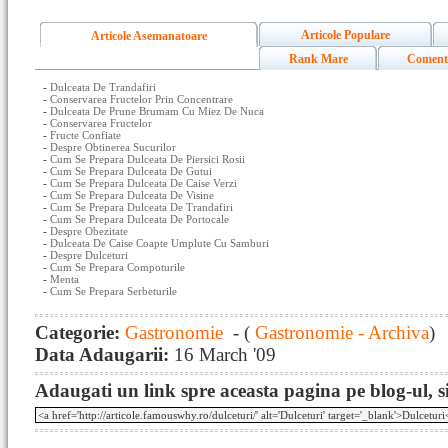
Articole Populare
Articole Asemanatoare
Rank Mare
Coment
-
Dulceata De Trandafiri
-
Conservarea Fructelor Prin Concentrare
-
Dulceata De Prune Brumam Cu Miez De Nuca
-
Conservarea Fructelor
-
Fructe Confiate
-
Despre Obtinerea Sucurilor
-
Cum Se Prepara Dulceata De Piersici Rosii
-
Cum Se Prepara Dulceata De Gutui
-
Cum Se Prepara Dulceata De Caise Verzi
-
Cum Se Prepara Dulceata De Visine
-
Cum Se Prepara Dulceata De Trandafiri
-
Cum Se Prepara Dulceata De Portocale
-
Despre Obezitate
-
Dulceata De Caise Coapte Umplute Cu Samburi
-
Despre Dulceturi
-
Cum Se Prepara Compoturile
-
Menta
-
Cum Se Prepara Serbeturile
Categorie:
Gastronomie
- (
Gastronomie - Archiva
)
Data Adaugarii:
16 March '09
Adaugati un link spre aceasta pagina pe blog-ul, si