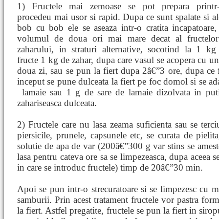
1) Fructele mai zemoase se pot prepara printr
procedeu mai usor si rapid. Dupa ce sunt spalate si al
bob cu bob ele se aseaza intr-o cratita incapatoare,
volumul de doua ori mai mare decat al fructelor
zaharului, in straturi alternative, socotind la 1 kg
fructe 1 kg de zahar, dupa care vasul se acopera cu un
doua zi, sau se pun la fiert dupa 2â€”3 ore, dupa ce f
inceput se pune dulceata la fiert pe foc domol si se 
lamaie sau 1 g de sare de lamaie dizolvata in put
zahariseasca dulceata.
2) Fructele care nu lasa zeama suficienta sau se terciu
piersicile, prunele, capsunele etc, se curata de pielita
solutie de apa de var (200â€”300 g var stins se amest
lasa pentru cateva ore sa se limpezeasca, dupa aceea 
in care se introduc fructele) timp de 20â€”30 min.
Apoi se pun intr-o strecuratoare si se limpezesc cu m
samburii. Prin acest tratament fructele vor pastra fo
la fiert. Astfel pregatite, fructele se pun la fiert in sir