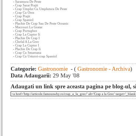
-
Saramura De Peste
-
Crap Sarat Prajit
-
Crap Umplut Cu Umplutura De Peste
-
Crap Cu Orez
-
Crap Prajit
-
Crap Spaniol
-
Plachie De Crap Sau De Peste Oceanic
-
Macrouri La Gratar
-
Crap Portughez
-
Crap La Cuptor Ii
-
Plachie De Crap I
-
Chefal A La Grec
-
Crap La Cuptor I
-
Plachie De Crap Ii
-
Crap Cu Smantana
-
Crap Cu Usturoi-crap Spaniol
Categorie:
Gastronomie
- (
Gastronomie - Archiva
)
Data Adaugarii:
29 May '08
Adaugati un link spre aceasta pagina pe blog-ul, si