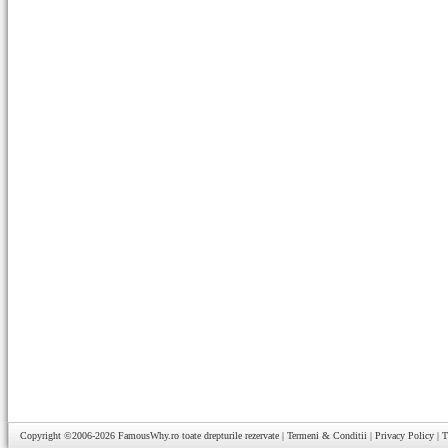
Copyright ©2006-2026
FamousWhy.ro
toate drepturile rezervate |
Termeni & Conditii
|
Privacy Policy
|
T