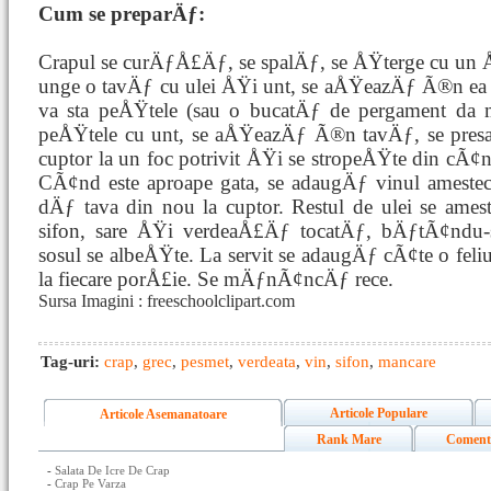
Cum se preparÄƒ:
Crapul se curÄƒÅ£Äƒ, se spalÄƒ, se ÅŸterge cu un 
unge o tavÄƒ cu ulei ÅŸi unt, se aÅŸeazÄƒ Ã®n ea
va sta peÅŸtele (sau o bucatÄƒ de pergament da 
peÅŸtele cu unt, se aÅŸeazÄƒ Ã®n tavÄƒ, se presa
cuptor la un foc potrivit ÅŸi se stropeÅŸte din cÃ
CÃ¢nd este aproape gata, se adaugÄƒ vinul amest
dÄƒ tava din nou la cuptor. Restul de ulei se am
sifon, sare ÅŸi verdeaÅ£Äƒ tocatÄƒ, bÄƒtÃ¢ndu-
sosul se albeÅŸte. La servit se adaugÄƒ cÃ¢te o f
la fiecare porÅ£ie. Se mÄƒnÃ¢ncÄƒ rece.
Sursa Imagini : freeschoolclipart.com
Tag-uri:
crap
,
grec
,
pesmet
,
verdeata
,
vin
,
sifon
,
mancare
Articole Populare
Articole Asemanatoare
Rank Mare
Coment
-
Salata De Icre De Crap
-
Crap Pe Varza