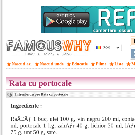
ROM
Nascuti azi
Nascuti unde
Educatie
Filme
Liste
M
Rata cu portocale
Q:
Intreaba despre Rata cu portocale
Ingrediente :
RaÅ£Äƒ 1 buc, ulei 100 g, vin negru 200 ml, conia
ml, portocale 1 kg, zahÄƒr 40 g, lichior 50 ml, lÄƒ
75 g, unt 50 g, sare.