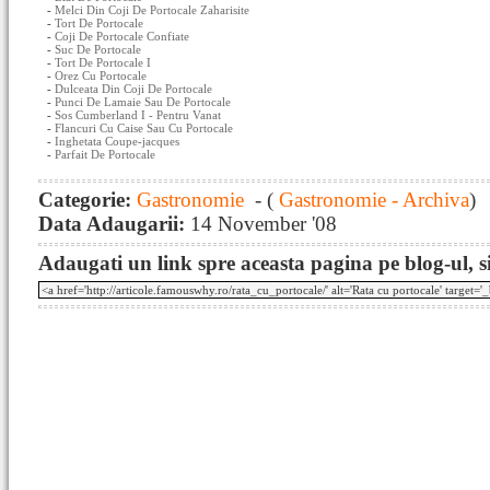
-
Melci Din Coji De Portocale Zaharisite
-
Tort De Portocale
-
Coji De Portocale Confiate
-
Suc De Portocale
-
Tort De Portocale I
-
Orez Cu Portocale
-
Dulceata Din Coji De Portocale
-
Punci De Lamaie Sau De Portocale
-
Sos Cumberland I - Pentru Vanat
-
Flancuri Cu Caise Sau Cu Portocale
-
Inghetata Coupe-jacques
-
Parfait De Portocale
Categorie:
Gastronomie
- (
Gastronomie - Archiva
)
Data Adaugarii:
14 November '08
Adaugati un link spre aceasta pagina pe blog-ul, si