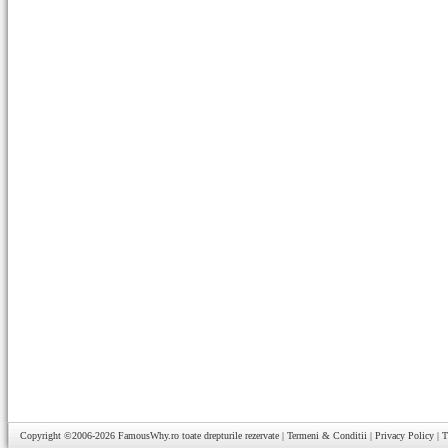
Copyright ©2006-2026
FamousWhy.ro
toate drepturile rezervate |
Termeni & Conditii
|
Privacy Policy
|
T