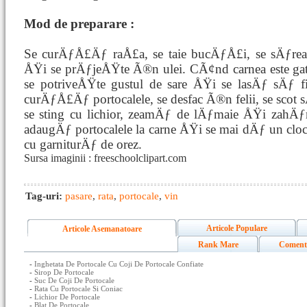
Mod de preparare :
Se curÄƒÅ£Äƒ raÅ£a, se taie bucÄƒÅ£i, se sÄƒre
ÅŸi se prÄƒjeÅŸte Ã®n ulei. CÃ¢nd carnea este gata
se potriveÅŸte gustul de sare ÅŸi se lasÄƒ sÄƒ f
curÄƒÅ£Äƒ portocalele, se desfac Ã®n felii, se scot
se sting cu lichior, zeamÄƒ de lÄƒmaie ÅŸi zahÄƒ
adaugÄƒ portocalele la carne ÅŸi se mai dÄƒ un cl
cu garniturÄƒ de orez.
Sursa imaginii : freeschoolclipart.com
Tag-uri:
pasare
,
rata
,
portocale
,
vin
Articole Populare
Articole Asemanatoare
Rank Mare
Coment
-
Inghetata De Portocale Cu Coji De Portocale Confiate
-
Sirop De Portocale
-
Suc De Coji De Portocale
-
Rata Cu Portocale Si Coniac
-
Lichior De Portocale
-
Blat De Portocale