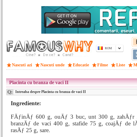
ROM
Nascuti azi
Nascuti unde
Educatie
Filme
Liste
M
Placinta cu branza de vaci II
Q:
Intreaba despre Placinta cu branza de vaci II
Ingrediente:
FÄƒinÄƒ 600 g, ouÄƒ 3 buc, unt 300 g, zahÄƒr 
branzÄƒ de vaci 400 g, stafide 75 g, coajÄƒ de 
rasÄƒ 25 g, sare.