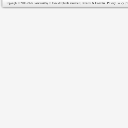
Copyright ©2006-2026
FamousWhy.ro
toate drepturile rezervate |
Termeni & Conditii
|
Privacy Policy
|
T