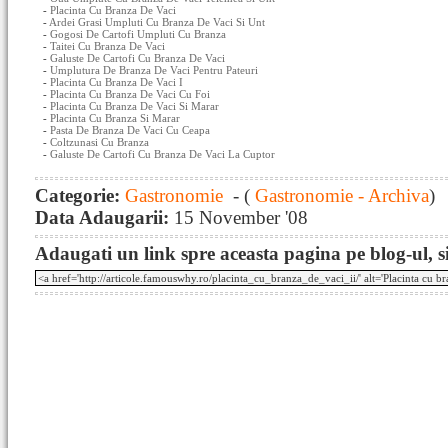
-
Placinta Cu Branza De Vaci
-
Ardei Grasi Umpluti Cu Branza De Vaci Si Unt
-
Gogosi De Cartofi Umpluti Cu Branza
-
Taitei Cu Branza De Vaci
-
Galuste De Cartofi Cu Branza De Vaci
-
Umplutura De Branza De Vaci Pentru Pateuri
-
Placinta Cu Branza De Vaci I
-
Placinta Cu Branza De Vaci Cu Foi
-
Placinta Cu Branza De Vaci Si Marar
-
Placinta Cu Branza Si Marar
-
Pasta De Branza De Vaci Cu Ceapa
-
Coltzunasi Cu Branza
-
Galuste De Cartofi Cu Branza De Vaci La Cuptor
Categorie:
Gastronomie
- (
Gastronomie - Archiva
)
Data Adaugarii:
15 November '08
Adaugati un link spre aceasta pagina pe blog-ul, si