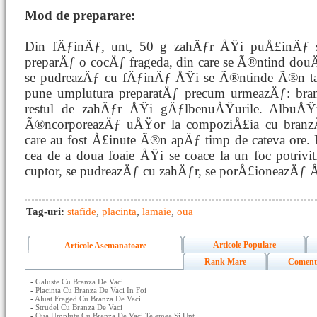
Mod de preparare:
Din fÄƒinÄƒ, unt, 50 g zahÄƒr ÅŸi puÅ£inÄƒ s
preparÄƒ o cocÄƒ frageda, din care se Ã®ntind douÄ
se pudreazÄƒ cu fÄƒinÄƒ ÅŸi se Ã®ntinde Ã®n tavÄ
pune umplutura preparatÄƒ precum urmeazÄƒ: bra
restul de zahÄƒr ÅŸi gÄƒlbenuÅŸurile. AlbuÅŸ
Ã®ncorporeazÄƒ uÅŸor la compoziÅ£ia cu branz
care au fost Å£inute Ã®n apÄƒ timp de cateva ore.
cea de a doua foaie ÅŸi se coace la un foc potrivit
cuptor, se pudreazÄƒ cu zahÄƒr, se porÅ£ioneazÄƒ 
Tag-uri:
stafide
,
placinta
,
lamaie
,
oua
Articole Populare
Articole Asemanatoare
Rank Mare
Coment
-
Galuste Cu Branza De Vaci
-
Placinta Cu Branza De Vaci In Foi
-
Aluat Fraged Cu Branza De Vaci
-
Strudel Cu Branza De Vaci
-
Oua Umplute Cu Branza De Vaci Telemea Si Unt