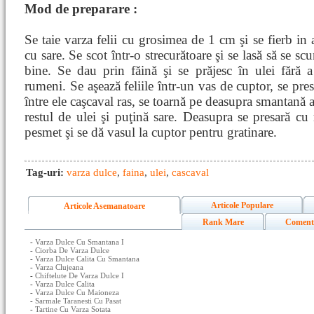
Mod de preparare :
Se taie varza felii cu grosimea de 1 cm şi se fierb in 
cu sare. Se scot într-o strecurătoare şi se lasă să se sc
bine. Se dau prin făină şi se prăjesc în ulei fără a
rumeni. Se aşează feliile într-un vas de cuptor, se pres
între ele caşcaval ras, se toarnă pe deasupra smantană 
restul de ulei şi puţină sare. Deasupra se presară cu
pesmet şi se dă vasul la cuptor pentru gratinare.
Tag-uri:
varza dulce
,
faina
,
ulei
,
cascaval
Articole Populare
Articole Asemanatoare
Rank Mare
Coment
-
Varza Dulce Cu Smantana I
-
Ciorba De Varza Dulce
-
Varza Dulce Calita Cu Smantana
-
Varza Clujeana
-
Chiftelute De Varza Dulce I
-
Varza Dulce Calita
-
Varza Dulce Cu Maioneza
-
Sarmale Taranesti Cu Pasat
-
Tartine Cu Varza Sotata