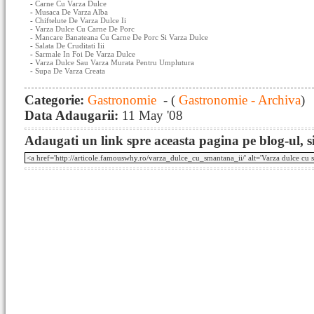
-
Carne Cu Varza Dulce
-
Musaca De Varza Alba
-
Chiftelute De Varza Dulce Ii
-
Varza Dulce Cu Carne De Porc
-
Mancare Banateana Cu Carne De Porc Si Varza Dulce
-
Salata De Cruditati Iii
-
Sarmale In Foi De Varza Dulce
-
Varza Dulce Sau Varza Murata Pentru Umplutura
-
Supa De Varza Creata
Categorie:
Gastronomie
- (
Gastronomie - Archiva
)
Data Adaugarii:
11 May '08
Adaugati un link spre aceasta pagina pe blog-ul, si