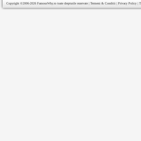
Copyright ©2006-2026
FamousWhy.ro
toate drepturile rezervate |
Termeni & Conditii
|
Privacy Policy
|
T