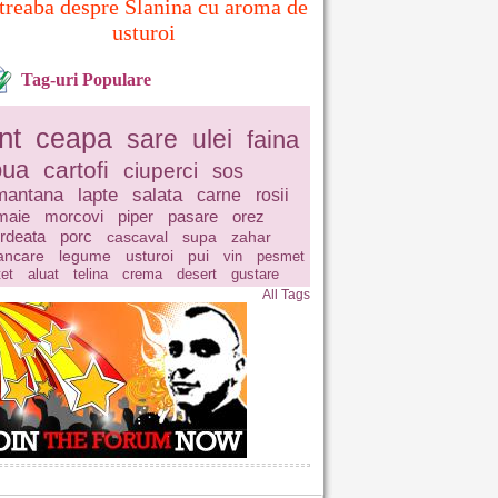
treaba despre Slanina cu aroma de
usturoi
Tag-uri Populare
nt
ceapa
sare
ulei
faina
oua
cartofi
ciuperci
sos
mantana
lapte
salata
carne
rosii
maie
morcovi
piper
pasare
orez
rdeata
porc
cascaval
supa
zahar
ncare
legume
usturoi
pui
vin
pesmet
tet
aluat
telina
crema
desert
gustare
All Tags