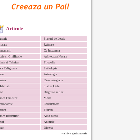
Articole
ucatie
Planuri de Lectie
natate
Referate
mentarii
Ce Inseamna
orie si Civilizatie
Arhitectura Navala
iinta si Tehnica
Filozofie
ata Religioasa
Psihologie
aceri
Astrologie
zica
Cinematografie
lebritati
Sfaturi Utile
ort
Dragoste si Sex
mea Femeilor
Moda
stronomie
Calculatoare
ternet
Turism
mea Barbatilor
Auto Moto
curi
Animale
euri
Diverse
- arhiva gastronomie