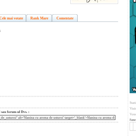
Cele mai votate
Rank Mare
Comentate
i
Stati
Visi
l sau forum-ul Dvs. :
Vote
Fame 