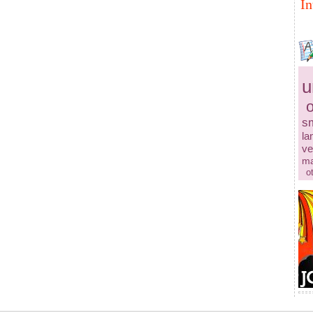
In
u
s
la
ve
ma
o