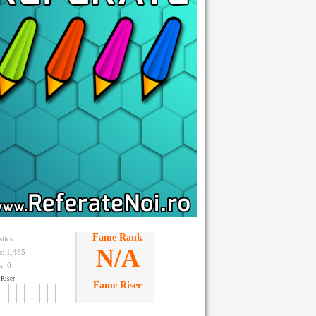
Fame Rank
stics:
N/A
ts: 1,485
s:
0
Riser
Fame Riser