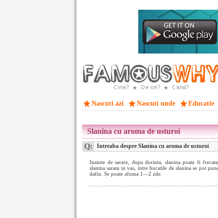
Nascuti azi
Nascuti unde
Educatie
Slanina cu aroma de usturoi
Q:
Intreaba despre Slanina cu aroma de usturoi
Inainte de sarare, dupa dorinta, slanina poate fi frecata
slanina sarata in vas, intre bucatile de slanina se pot pune
dafin. Se poate afuma 1—2 zile.