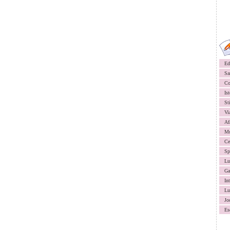
Ed
Sa
Co
Ist
St
Vi
Af
Mu
Ce
Sp
Lu
Ga
In
Lu
Jo
Es