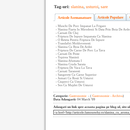
Tag-uri:
slanina
,
usturoi
,
sare
Articole Populare
Articole Asemanatoare
-
Muschi De Porc Impanat La Frigare
-
Slanina Fiarta In Mirodenii Si Data Prin Boia De Arde
-
Carnati De Cluj
-
Friptura De Iepure Impanata Cu Slanina
-
O Reteta Pentru Friptura De Iepure
-
Trandafiri Moldovenesti
-
Slanina Cu Boia De Ardei
-
Friptura De Carne De Porc La Tava
-
Carnati De Peste
-
Topirea Slaninii
-
Slanina Afumata I
-
Slanina Cruda Sarata
-
Friptura De Vaca La Tava
-
Carnati Taranesti
-
Sangerete Cu Carne Superior
-
Jumari Cu Rosii Si Usturoi
-
Ciuperci Cu Usturoi
-
Sos Cu Mujdei De Usturoi
Categorie:
Gastronomie
- (
Gastronomie - Archiva
)
Data Adaugarii:
04 March '09
Adaugati un link spre aceasta pagina pe blog-ul, site-u