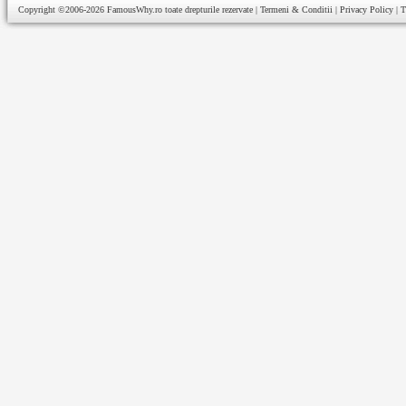
Copyright ©2006-2026
FamousWhy.ro
toate drepturile rezervate |
Termeni & Conditii
|
Privacy Policy
|
T