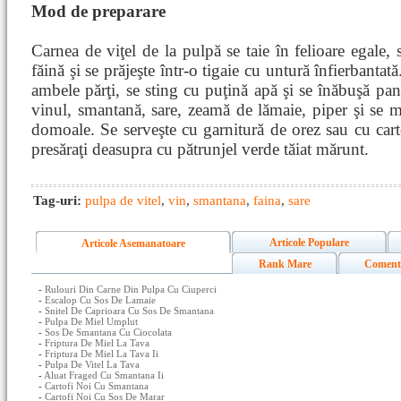
Mod de preparare
Carnea de viţel de la pulpă se taie în felioare egale, s
făină şi se prăjeşte într-o tigaie cu untură înfierbantată
ambele părţi, se sting cu puţină apă şi se înăbuşă pa
vinul, smantană, sare, zeamă de lămaie, piper şi se m
domoale. Se serveşte cu garnitură de orez sau cu cartof
presăraţi deasupra cu pătrunjel verde tăiat mărunt.
Tag-uri:
pulpa de vitel
,
vin
,
smantana
,
faina
,
sare
Articole Populare
Articole Asemanatoare
Rank Mare
Coment
-
Rulouri Din Carne Din Pulpa Cu Ciuperci
-
Escalop Cu Sos De Lamaie
-
Snitel De Caprioara Cu Sos De Smantana
-
Pulpa De Miel Umplut
-
Sos De Smantana Cu Ciocolata
-
Friptura De Miel La Tava
-
Friptura De Miel La Tava Ii
-
Pulpa De Vitel La Tava
-
Aluat Fraged Cu Smantana Ii
-
Cartofi Noi Cu Smantana
-
Cartofi Noi Cu Sos De Marar