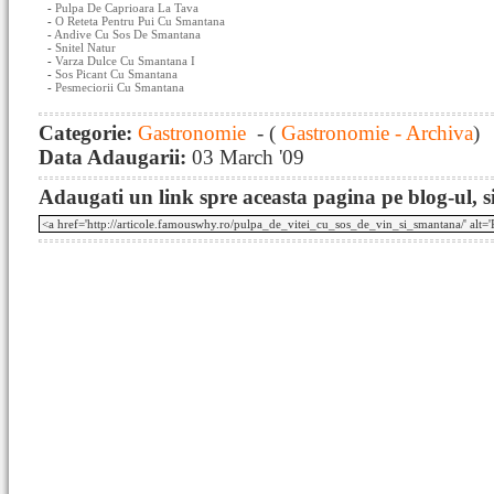
-
Pulpa De Caprioara La Tava
-
O Reteta Pentru Pui Cu Smantana
-
Andive Cu Sos De Smantana
-
Snitel Natur
-
Varza Dulce Cu Smantana I
-
Sos Picant Cu Smantana
-
Pesmeciorii Cu Smantana
Categorie:
Gastronomie
- (
Gastronomie - Archiva
)
Data Adaugarii:
03 March '09
Adaugati un link spre aceasta pagina pe blog-ul, si