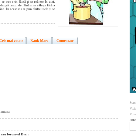
se trec prin făină şi se prăjesc în ulei.
 adaugă restul de făină şi se căleşte fără a
nă. În acest sos se pun chifteluţele şi se
Cele mai votate
Rank Mare
Comentate
Stati
Visi
mantana
Vote
Fame 
l sau forum-ul Dvs. :