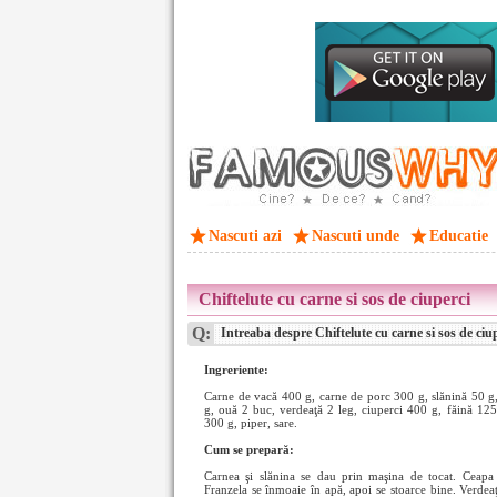
Nascuti azi
Nascuti unde
Educatie
Chiftelute cu carne si sos de ciuperci
Q:
Intreaba despre Chiftelute cu carne si sos de ciu
Ingreriente:
Carne de vacă 400 g, carne de porc 300 g, slănină 50 g,
g, ouă 2 buc, verdeaţă 2 leg, ciuperci 400 g, făină 12
300 g, piper, sare.
Cum se prepară:
Carnea şi slănina se dau prin maşina de tocat. Ceapa s
Franzela se înmoaie în apă, apoi se stoarce bine. Verdea