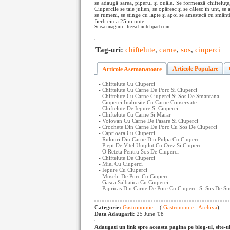
se adaugă sarea, piperul şi ouăle. Se formează chifteluţe, 
Ciupercile se taie julien, se opă­resc şi se călesc în unt, se
se rumeni, se stinge cu lapte şi apoi se amestecă cu smântâ
fierb circa 25 minute.
Sursa imaginii : freeschoolclipart.com
Tag-uri:
chiftelute
,
carne
,
sos
,
ciuperci
Articole Populare
Articole Asemanatoare
-
Chiftelute Cu Ciuperci
-
Chiftelute Cu Carne De Porc Si Ciuperci
-
Chiftelute Cu Carne Ciuperci Si Sos De Smantana
-
Ciuperci Inabusite Cu Carne Conservate
-
Chiftelute De Iepure Si Ciuperci
-
Chiftelute Cu Carne Si Marar
-
Volovan Cu Carne De Pasare Si Ciuperci
-
Crochete Din Carne De Porc Cu Sos De Ciuperci
-
Caprioara Cu Ciuperci
-
Rulouri Din Carne Din Pulpa Cu Ciuperci
-
Piept De Vitel Umplut Cu Orez Si Ciuperci
-
O Reteta Pentru Sos De Ciuperci
-
Chiftelute De Ciuperci
-
Miel Cu Ciuperci
-
Iepure Cu Ciuperci
-
Muschi De Porc Cu Ciuperci
-
Gasca Salbatica Cu Ciuperci
-
Papricas Din Carne De Porc Cu Ciuperci Si Sos De S
Categorie:
Gastronomie
- (
Gastronomie - Archiva
)
Data Adaugarii:
25 June '08
Adaugati un link spre aceasta pagina pe blog-ul, site-u