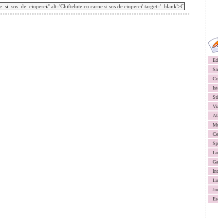
Ed
Sa
Co
Ist
St
Vi
Af
Mu
Ce
Sp
Lu
Ga
In
Lu
Jo
Es