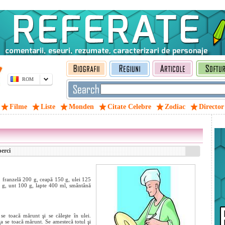
ROM
Filme
Liste
Monden
Citate Celebre
Zodiac
Director
perci
 franzelă 200 g, ceapă 150 g, ulei 125
5 g, unt 100 g, lapte 400 ml, smântână
e toa­că mărunt şi se căleşte în ulei.
ţa se toacă mărunt. Se amestecă totul şi