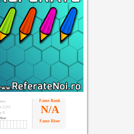
Fame Rank
stics:
N/A
ts: 2,211
s:
0
Riser
Fame Riser