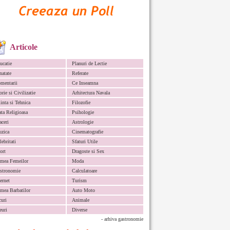
Articole
ucatie
Planuri de Lectie
natate
Referate
mentarii
Ce Inseamna
orie si Civilizatie
Arhitectura Navala
iinta si Tehnica
Filozofie
ata Religioasa
Psihologie
aceri
Astrologie
zica
Cinematografie
lebritati
Sfaturi Utile
ort
Dragoste si Sex
mea Femeilor
Moda
stronomie
Calculatoare
ternet
Turism
mea Barbatilor
Auto Moto
curi
Animale
euri
Diverse
- arhiva gastronomie