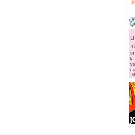
I
u
s
la
ve
ma
o