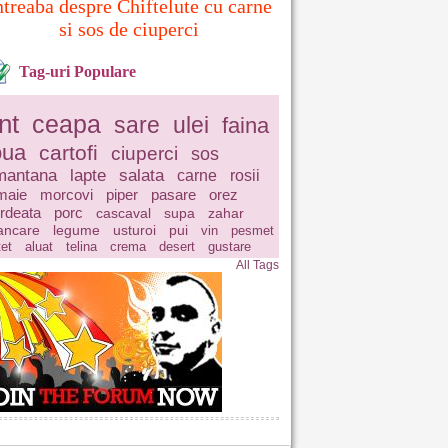
ntreaba despre Chiftelute cu carne
si sos de ciuperci
Tag-uri Populare
nt
ceapa
sare
ulei
faina
oua
cartofi
ciuperci
sos
mantana
lapte
salata
carne
rosii
maie
morcovi
piper
pasare
orez
rdeata
porc
cascaval
supa
zahar
ncare
legume
usturoi
pui
vin
pesmet
tet
aluat
telina
crema
desert
gustare
All Tags