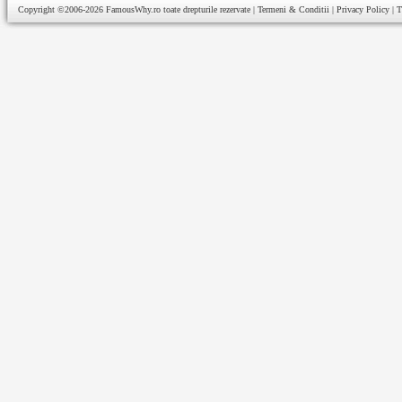
Copyright ©2006-2026
FamousWhy.ro
toate drepturile rezervate |
Termeni & Conditii
|
Privacy Policy
|
T