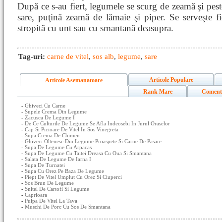
După ce s-au fiert, legumele se scurg de zeamă şi peste
sare, puţină zeamă de lămaie şi piper. Se serveşte fi
stropită cu unt sau cu smantană deasupra.
Tag-uri:
carne de vitel
,
sos alb
,
legume
,
sare
Articole Populare
Articole Asemanatoare
Rank Mare
Coment
-
Ghiveci Cu Carne
-
Supele Crema Din Legume
-
Zacusca De Legume I
-
De Ce Culturile De Legume Se Afla Indeosebi In Jurul Oraselor
-
Cap Si Picioare De Vitel In Sos Vinegreta
-
Supa Crema De Chimen
-
Ghiveci Oltenesc Din Legume Proaspete Si Carne De Pasare
-
Supa De Legume Cu Arpacas
-
Supa De Legume Cu Taitei Dreasa Cu Oua Si Smantana
-
Salata De Legume De Iarna I
-
Supa De Turnatei
-
Supa Cu Orez Pe Baza De Legume
-
Piept De Vitel Umplut Cu Orez Si Ciuperci
-
Sos Brun De Legume
-
Snitel De Cartofi Si Legume
-
Caprioara
-
Pulpa De Vitel La Tava
-
Muschi De Porc Cu Sos De Smantana