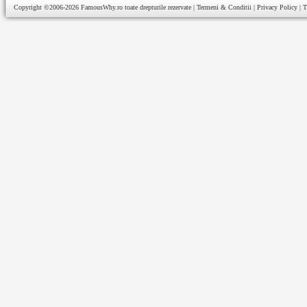
Copyright ©2006-2026
FamousWhy.ro
toate drepturile rezervate |
Termeni & Conditii
|
Privacy Policy
|
T