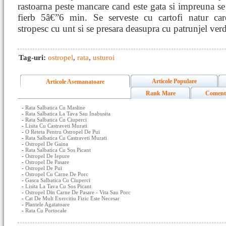
rastoarna peste mancare cand este gata si impreuna s
fierb 5â€”6 min. Se serveste cu cartofi natur car
stropesc cu unt si se presara deasupra cu patrunjel verd
Tag-uri:
ostropel
,
rata
,
usturoi
Articole Populare
Articole Asemanatoare
Rank Mare
Coment
-
Rata Salbatica Cu Masline
-
Rata Salbatica La Tava Sau Inabusita
-
Rata Salbatica Cu Ciuperci
-
Lisita Cu Castraveti Murati
-
O Reteta Pentru Ostropel De Pui
-
Rata Salbatica Cu Castraveti Murati
-
Ostropel De Gaina
-
Rata Salbatica Cu Sos Picant
-
Ostropel De Iepure
-
Ostropel De Pasare
-
Ostropel De Pui
-
Ostropel Cu Carne De Porc
-
Gasca Salbatica Cu Ciuperci
-
Lisita La Tava Cu Sos Picant
-
Ostropel Din Carne De Pasare - Vita Sau Porc
-
Cat De Mult Exercitiu Fizic Este Necesar
-
Plantele Agatatoare
-
Rata Cu Portocale