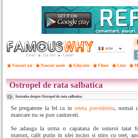
ROM
Nascuti azi
Nascuti unde
Educatie
Filme
Liste
M
Ostropel de rata salbatica
Q:
Intreaba despre Ostropel de rata salbatica
Se pregateste la fel ca in
reteta precedenta
, numai c
mancare nu se pun castraveti.
Se adauga la urma o capatana de usturoi taiat fo
marunt, calit putin in ulei incins si stins cu otet, ap