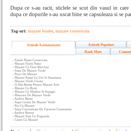
Dupa ce s-au racit, sticlele se scot din vasul in care s
dupa ce dopurile s-au uscat bine se capsuleaza si se pa
Tag-uri:
mazare boabe
,
mazare conservata
Articole Populare
Articole Asemanatoare
Rank Mare
Coment
-
Fasole Pastai Conservata
-
Mazare Fiarta Natur
-
Mazare Cu Orez Rizi-bizi
-
Supa De Mazare Verde
-
Piure De Mazare
-
Mazare Pastai Cu Unt Si Smantana
-
Mazare Verde Uscata
-
O Alta Reteta Pentru Mazare Sote
-
Mazare Cu Rosii
-
Mazare Cu Masline Si Arpagic
-
Mancare De Mazare Verde
-
Andive Breze
-
Supa Crema De Mazare Verde
-
Pui Cu Mazare
-
Supa Concentrata De Zarzavat Consomme
-
Andive Breeze
-
Mazare Sote Cu Friganele
-
Carne Cu Mazare