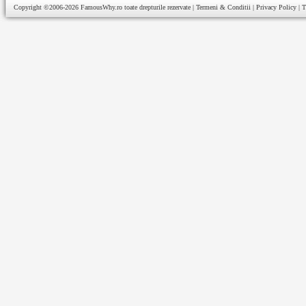
Copyright ©2006-2026
FamousWhy.ro
toate drepturile rezervate |
Termeni & Conditii
|
Privacy Policy
|
T