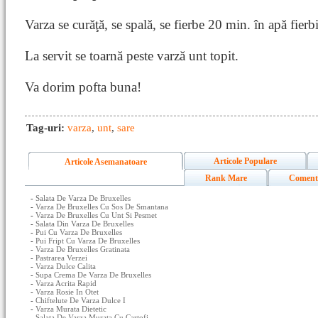
Varza se curăţă, se spală, se fierbe 20 min. în apă fierb
La servit se toarnă peste varză unt topit.
Va dorim pofta buna!
Tag-uri:
varza
,
unt
,
sare
Articole Populare
Articole Asemanatoare
Rank Mare
Coment
-
Salata De Varza De Bruxelles
-
Varza De Bruxelles Cu Sos De Smantana
-
Varza De Bruxelles Cu Unt Si Pesmet
-
Salata Din Varza De Bruxelles
-
Pui Cu Varza De Bruxelles
-
Pui Fript Cu Varza De Bruxelles
-
Varza De Bruxelles Gratinata
-
Pastrarea Verzei
-
Varza Dulce Calita
-
Supa Crema De Varza De Bruxelles
-
Varza Acrita Rapid
-
Varza Rosie In Otet
-
Chiftelute De Varza Dulce I
-
Varza Murata Dietetic
-
Salata De Varza Murata Cu Cartofi