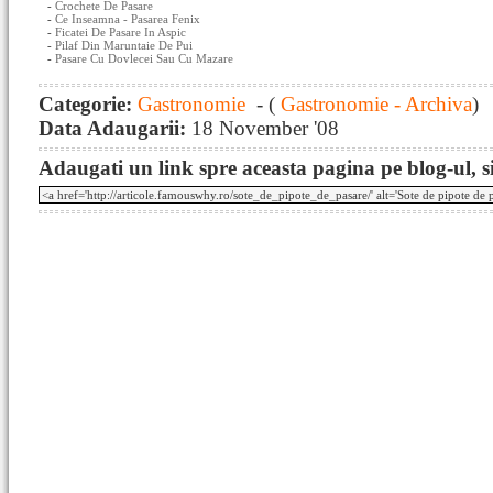
-
Crochete De Pasare
-
Ce Inseamna - Pasarea Fenix
-
Ficatei De Pasare In Aspic
-
Pilaf Din Maruntaie De Pui
-
Pasare Cu Dovlecei Sau Cu Mazare
Categorie:
Gastronomie
- (
Gastronomie - Archiva
)
Data Adaugarii:
18 November '08
Adaugati un link spre aceasta pagina pe blog-ul, si