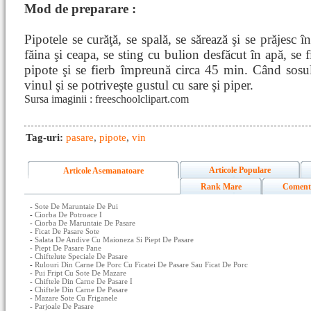
Mod de preparare :
Pipotele se curăţă, se spală, se sărează şi se prăjesc î
făina şi ceapa, se sting cu bulion desfăcut în apă, se 
pipote şi se fierb împreună circa 45 min. Când sosu
vinul şi se potriveşte gustul cu sare şi piper.
Sursa imaginii : freeschoolclipart.com
Tag-uri:
pasare
,
pipote
,
vin
Articole Populare
Articole Asemanatoare
Rank Mare
Coment
-
Sote De Maruntaie De Pui
-
Ciorba De Potroace I
-
Ciorba De Maruntaie De Pasare
-
Ficat De Pasare Sote
-
Salata De Andive Cu Maioneza Si Piept De Pasare
-
Piept De Pasare Pane
-
Chiftelute Speciale De Pasare
-
Rulouri Din Carne De Porc Cu Ficatei De Pasare Sau Ficat De Porc
-
Pui Fript Cu Sote De Mazare
-
Chiftele Din Carne De Pasare I
-
Chiftele Din Carne De Pasare
-
Mazare Sote Cu Friganele
-
Parjoale De Pasare