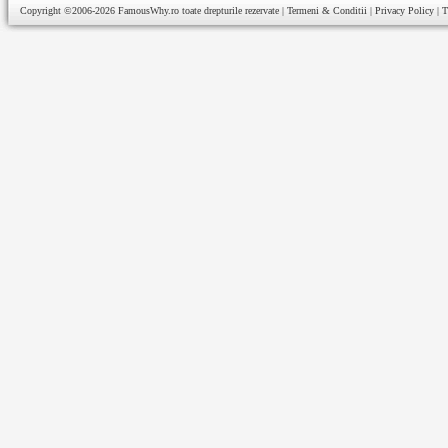
Copyright ©2006-2026
FamousWhy.ro
toate drepturile rezervate |
Termeni & Conditii
|
Privacy Policy
|
T