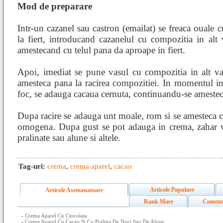
Mod de preparare
Intr-un cazanel sau castron (emailat) se freaca ouale c
la fiert, introducand cazanelul cu compozitia in alt
amestecand cu telul pana da aproape in fiert.
Apoi, imediat se pune vasul cu compozitia in alt vas
amesteca pana la racirea compozitiei. In momentul in
foc, se adauga cacaua cernuta, continuandu-se ameste
Dupa racire se adauga unt moale, rom si se amesteca c
omogena. Dupa gust se pot adauga in crema, zahar va
pralinate sau alune si altele.
Tag-uri:
crema
,
crema aparel
,
cacao
Articole Populare
Articole Asemanatoare
Rank Mare
Coment
-
Crema Aparel Cu Ciocolata
-
Crema Aparel Cu Cacao Si Cu Pralina De Nuci Sau De Alune