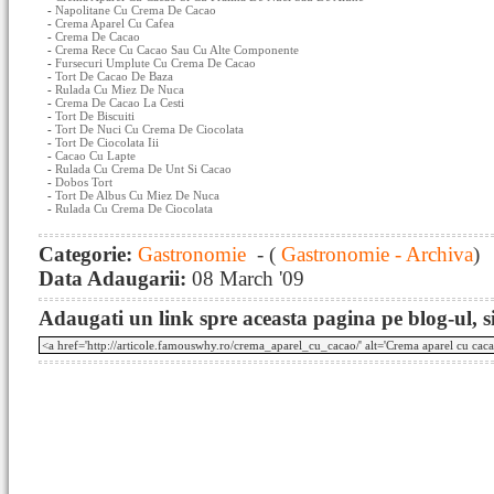
-
Napolitane Cu Crema De Cacao
-
Crema Aparel Cu Cafea
-
Crema De Cacao
-
Crema Rece Cu Cacao Sau Cu Alte Componente
-
Fursecuri Umplute Cu Crema De Cacao
-
Tort De Cacao De Baza
-
Rulada Cu Miez De Nuca
-
Crema De Cacao La Cesti
-
Tort De Biscuiti
-
Tort De Nuci Cu Crema De Ciocolata
-
Tort De Ciocolata Iii
-
Cacao Cu Lapte
-
Rulada Cu Crema De Unt Si Cacao
-
Dobos Tort
-
Tort De Albus Cu Miez De Nuca
-
Rulada Cu Crema De Ciocolata
Categorie:
Gastronomie
- (
Gastronomie - Archiva
)
Data Adaugarii:
08 March '09
Adaugati un link spre aceasta pagina pe blog-ul, si