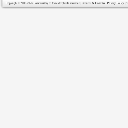
Copyright ©2006-2026
FamousWhy.ro
toate drepturile rezervate |
Termeni & Conditii
|
Privacy Policy
|
T