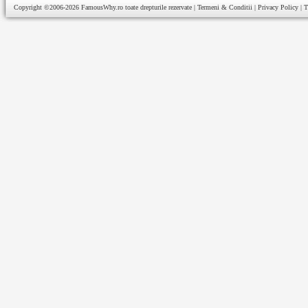
Copyright ©2006-2026
FamousWhy.ro
toate drepturile rezervate |
Termeni & Conditii
|
Privacy Policy
|
T