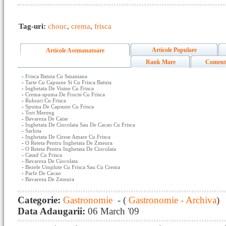
Tag-uri:
chouc
,
crema
,
frisca
Articole Populare
Articole Asemanatoare
Rank Mare
Coment
-
Frisca Batuta Cu Smantana
-
Tarte Cu Capsune Si Cu Frisca Batuta
-
Inghetata De Visine Cu Frisca
-
Crema-spuma De Fructe Cu Frisca
-
Rulouri Cu Frisca
-
Spuma De Capsune Cu Frisca
-
Tort Mereng
-
Bavareza De Caise
-
Inghetata De Ciocolata Sau De Cacao Cu Frisca
-
Sarlota
-
Inghetata De Cirese Amare Cu Frisca
-
O Reteta Pentru Inghetata De Zmeura
-
O Reteta Pentru Inghetata De Ciocolata
-
Cataif Cu Frisca
-
Bavareza De Ciocolata
-
Bezele Umplute Cu Frisca Sau Cu Crema
-
Parfe De Cacao
-
Bavareza De Zmeura
Categorie:
Gastronomie
- (
Gastronomie - Archiva
)
Data Adaugarii:
06 March '09