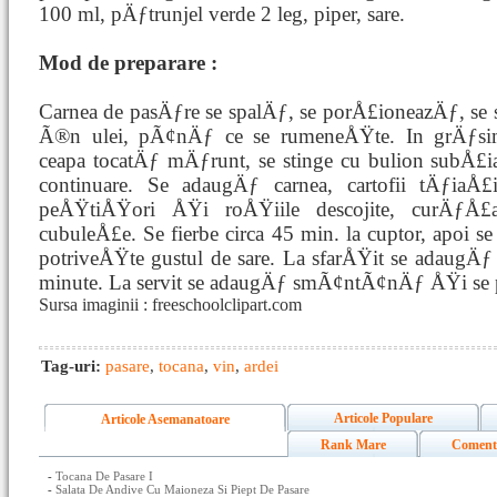
100 ml, pÄƒtrunjel verde 2 leg, piper, sare.
Mod de preparare :
Carnea de pasÄƒre se spalÄƒ, se porÅ£ioneazÄƒ, s
Ã®n ulei, pÃ¢nÄƒ ce se rumeneÅŸte. In grÄƒs
ceapa tocatÄƒ mÄƒrunt, se stinge cu bulion subÅ£
continuare. Se adaugÄƒ carnea, cartofii tÄƒiaÅ£
peÅŸtiÅŸori ÅŸi roÅŸiile descojite, curÄƒÅ£
cubuleÅ£e. Se fierbe circa 45 min. la cuptor, apoi s
potriveÅŸte gustul de sare. La sfarÅŸit se adaugÄƒ 
minute. La servit se adaugÄƒ smÃ¢ntÃ¢nÄƒ ÅŸi se
Sursa imaginii : freeschoolclipart.com
Tag-uri:
pasare
,
tocana
,
vin
,
ardei
Articole Populare
Articole Asemanatoare
Rank Mare
Coment
-
Tocana De Pasare I
-
Salata De Andive Cu Maioneza Si Piept De Pasare