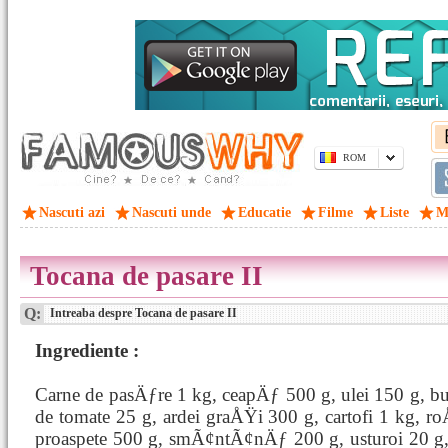
ROM
Nascuti azi
Nascuti unde
Educatie
Filme
Liste
M
Tocana de pasare II
Q:
Intreaba despre Tocana de pasare II
Ingrediente :
Carne de pasÄƒre 1 kg, ceapÄƒ 500 g, ulei 150 g, bu
de tomate 25 g, ardei graÅŸi 300 g, cartofi 1 kg, r
proaspete 500 g, smÃ¢ntÃ¢nÄƒ 200 g, usturoi 20 g,