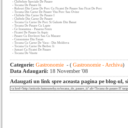
-
Chiftelute Speciale De Pasare
-
Tocana De Pasare Iii
-
Rulouri Din Carne De Porc Cu Ficatei De Pasare Sau Ficat De Porc
-
Tocana Din Carne De Pasare Vita Porc Sau Ovine
-
Chiftele Din Carne De Pasare I
-
Chiftele Din Carne De Pasare
-
Tocana Cu Carne De Porc Si Galuste Din Banat
-
Tocana De Pasare Cu Lapte
-
Ce Inseamna - Pasarea Fenix
-
Ficatei De Pasare In Aspic
-
Pasare Cu Dovlecei Sau Cu Mazare
-
Consomme Din Fazan
-
Tocana Cu Carne De Vaca - Din Moldova
-
Tocana Cu Carne De Berbec Ii
-
Jumari Cu Ficatei De Pasare
-
Tocana De Vinete
Categorie:
Gastronomie
- (
Gastronomie - Archiva
)
Data Adaugarii:
18 November '08
Adaugati un link spre aceasta pagina pe blog-ul, si