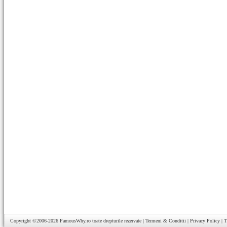
Copyright ©2006-2026
FamousWhy.ro
toate drepturile rezervate |
Termeni & Conditii
|
Privacy Policy
|
T