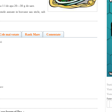
la 1 l de apa 20—30 g de sare.
umele asezate in borcane sau sticle, sub
Cele mai votate
Rank Mare
Comentate
ii
Stati
are
Visi
Vote
Fame 
l sau forum-ul Dvs. :