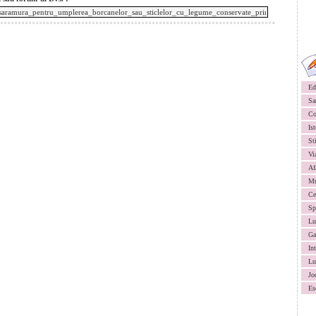
Ed
Sa
Co
Ist
St
Vi
Af
Mu
Ce
Sp
Lu
Ga
In
Lu
Jo
Es