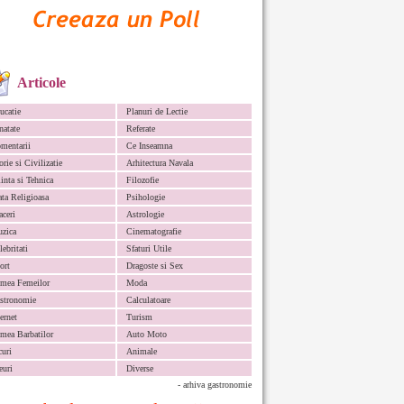
Articole
ucatie
Planuri de Lectie
natate
Referate
mentarii
Ce Inseamna
orie si Civilizatie
Arhitectura Navala
iinta si Tehnica
Filozofie
ata Religioasa
Psihologie
aceri
Astrologie
zica
Cinematografie
lebritati
Sfaturi Utile
ort
Dragoste si Sex
mea Femeilor
Moda
stronomie
Calculatoare
ternet
Turism
mea Barbatilor
Auto Moto
curi
Animale
euri
Diverse
- arhiva gastronomie