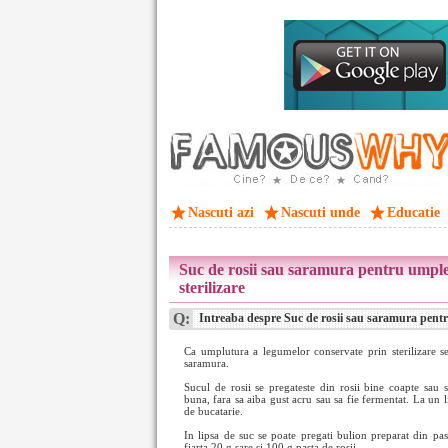
Nascuti azi
Nascuti unde
Educatie
Suc de rosii sau saramura pentru umple
sterilizare
Q:
Intreaba despre Suc de rosii sau saramura pentru
Ca umplutura a legumelor conservate prin sterilizare se
saramura.
Sucul de rosii se pregateste din rosii bine coapte sau s
buna, fara sa aiba gust acru sau sa fie fermentat. La un l
de bucatarie.
In lipsa de suc se poate pregati bulion preparat din pa
fiarta 20 g sare si 100 g pasta de rosii.