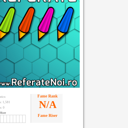
Fame Rank
stics:
N/A
ts: 1,581
s:
0
Riser
Fame Riser