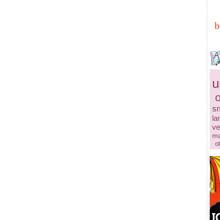
b
u
s
la
ve
ma
o