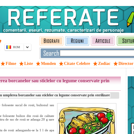
ROM
Filme
Liste
Monden
Citate Celebre
Zodiac
Director
rea borcanelor sau sticlelor cu legume conservate prin
 umplerea borcanelor sau sticlelor cu legume conservate prin sterilizare
 foloseste sucul de rosii, bulionul sau
e foloseste bulion din rosii de calitate
itru de suc de rosii se adauga 20 g sare
sta de rosii adaugandu-se la 1 l de apa