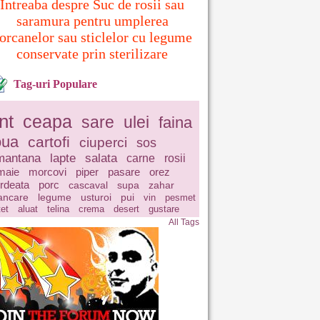
Intreaba despre Suc de rosii sau
saramura pentru umplerea
orcanelor sau sticlelor cu legume
conservate prin sterilizare
Tag-uri Populare
nt
ceapa
sare
ulei
faina
oua
cartofi
ciuperci
sos
mantana
lapte
salata
carne
rosii
maie
morcovi
piper
pasare
orez
rdeata
porc
cascaval
supa
zahar
ncare
legume
usturoi
pui
vin
pesmet
tet
aluat
telina
crema
desert
gustare
All Tags