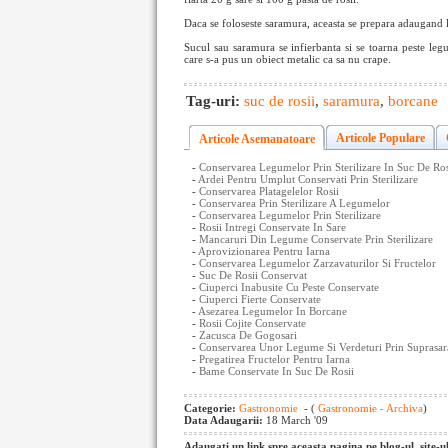
Daca se foloseste saramura, aceasta se prepara adaugand 
Sucul sau saramura se infierbanta si se toarna peste leg
care s-a pus un obiect metalic ca sa nu crape.
Tag-uri:
suc de rosii
,
saramura
,
borcane
Articole Populare
Articole Asemanatoare
-
Conservarea Legumelor Prin Sterilizare In Suc De Ros
-
Ardei Pentru Umplut Conservati Prin Sterilizare
-
Conservarea Platagelelor Rosii
-
Conservarea Prin Sterilizare A Legumelor
-
Conservarea Legumelor Prin Sterilizare
-
Rosii Intregi Conservate In Sare
-
Mancaruri Din Legume Conservate Prin Sterilizare
-
Aprovizionarea Pentru Iarna
-
Conservarea Legumelor Zarzavaturilor Si Fructelor
-
Suc De Rosii Conservat
-
Ciuperci Inabusite Cu Peste Conservate
-
Ciuperci Fierte Conservate
-
Asezarea Legumelor In Borcane
-
Rosii Cojite Conservate
-
Zacusca De Gogosari
-
Conservarea Unor Legume Si Verdeturi Prin Suprasar
-
Pregatirea Fructelor Pentru Iarna
-
Bame Conservate In Suc De Rosii
Categorie:
Gastronomie
- (
Gastronomie - Archiva
)
Data Adaugarii:
18 March '09
Adaugati un link spre aceasta pagina pe blog-ul, site-u