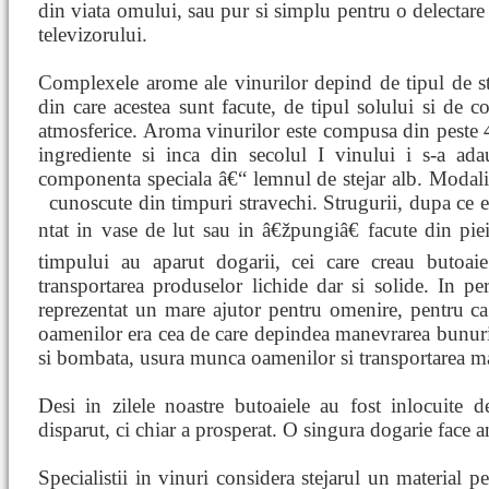
din viata omului, sau pur si simplu pentru o delectare 
televizorului.
Complexele arome ale vinurilor depind de tipul de s
din care acestea sunt facute, de tipul solului si de co
atmosferice. Aroma vinurilor este compusa din peste
ingrediente si inca din secolul I vinului i s-a ad
componenta speciala â€“ lemnul de stejar alb. Modalit
cunoscute din timpuri stravechi. Strugurii, dupa ce e
ntat in vase de lut sau in â€žpungiâ€ facute din pie
timpului au aparut dogarii, cei care creau butoai
transportarea produselor lichide dar si solide. In pe
reprezentat un mare ajutor pentru omenire, pentru ca 
oamenilor era cea de care depindea manevrarea bunuril
si bombata, usura munca oamenilor si transportarea mat
Desi in zilele noastre butoaiele au fost inlocuite d
disparut, ci chiar a prosperat. O singura dogarie face
Specialistii in vinuri considera stejarul un material p