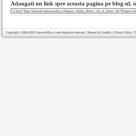
Adaugati un link spre aceasta pagina pe blog-ul, si
Copyright ©2006-2026
FamousWhy.ro
toate drepturile rezervate |
Termeni & Conditii
|
Privacy Policy
|
T