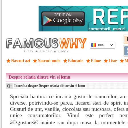
ROM
Nascuti azi
Nascuti unde
Educatie
Filme
Liste
M
Despre relatia dintre vin si lemn
Q:
Intreaba despre Despre relatia dintre vin si lemn
Speciala bautura ce incanta gusturile oamenilor, ar
diverse, potrivindu-se parca, fiecarei stari de spirit in
Gusturi de unt, vanilie, ciocolata sau nucsoara, ofera s
unice consumatorilor. Vinul este perfect pe
â€žgustareâ€ inainte sau dupa masa, la momentele 