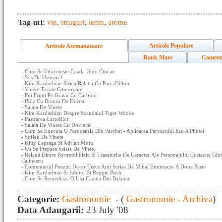
Tag-uri:
vin
,
struguri
,
lemn
,
arome
Articole Populare
Articole Asemanatoare
Rank Mare
Coment
-
Cum Se Inlocuieste Coada Unui Ciocan
-
Sos De Usturoi I
-
Kim Kardashian Strica Relatia Cu Paris Hilton
-
Vinete Tocate Conservate
-
Pui Fripti Pe Gratar Cu Carbuni
-
Bulz Cu Branza De Dorna
-
Salata De Vinete
-
Kim Kardashian Despre Scandalul Tiger Woods
-
Pastrarea Cartofilor
-
Salata De Vinete Cu Dovlecei
-
Cum Se Executa O Pardoseala Din Parchet - Aplicarea Pervazului Sau A Plintei
-
Sufleu De Vinete
-
Kitty Cepraga Si Adrian Mutu
-
Cu Se Prepara Salata De Vinete
-
Relatia Dintre Portretul Fizic Si Trasaturile De Caracter Ale Personajului Costache 
Calinescu
-
Comentariul Poeziei De-or Trece Anii Scrisa De Mihai Eminescu- A Doua Parte
-
Kim Kardashian Si Iubitul Ei Reggie Bush
-
Cum Se Remediaza O Usa Cazuta Din Balama
Categorie:
Gastronomie
- (
Gastronomie - Archiva
)
Data Adaugarii:
23 July '08