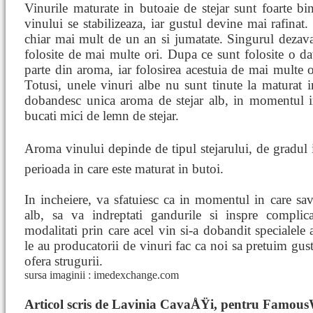
Vinurile maturate in butoaie de stejar sunt foarte bin
vinului se stabilizeaza, iar gustul devine mai rafinat.
chiar mai mult de un an si jumatate. Singurul dezavan
folosite de mai multe ori. Dupa ce sunt folosite o d
parte din aroma, iar folosirea acestuia de mai multe 
Totusi, unele vinuri albe nu sunt tinute la maturat in
dobandesc unica aroma de stejar alb, in momentul i
bucati mici de lemn de stejar.
Aroma vinului depinde de tipul stejarului, de gradul in
perioada in care este maturat in butoi.
In incheiere, va sfatuiesc ca in momentul in care sa
alb, sa va indreptati gandurile si inspre complicat
modalitati prin care acel vin si-a dobandit specialele a
le au producatorii de vinuri fac ca noi sa pretuim gust
ofera strugurii.
sursa imaginii : imedexchange.com
Articol scris de Lavinia CavaÅŸi, pentru Famou