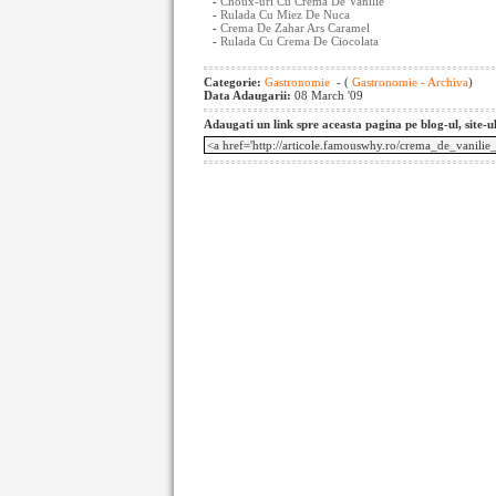
-
Choux-uri Cu Crema De Vanilie
-
Rulada Cu Miez De Nuca
-
Crema De Zahar Ars Caramel
-
Rulada Cu Crema De Ciocolata
Categorie:
Gastronomie
- (
Gastronomie - Archiva
)
Data Adaugarii:
08 March '09
Adaugati un link spre aceasta pagina pe blog-ul, site-u