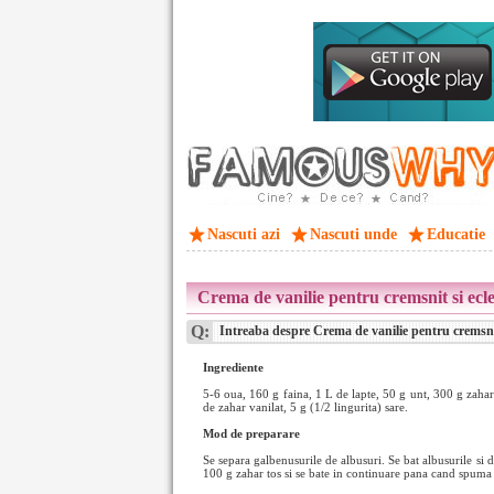
Nascuti azi
Nascuti unde
Educatie
Crema de vanilie pentru cremsnit si ecl
Q:
Intreaba despre Crema de vanilie pentru cremsnit
Ingrediente
5-6 oua, 160 g faina, 1 L de lapte, 50 g unt, 300 g zahar 
de zahar vanilat, 5 g (1/2 lingurita) sare.
Mod de preparare
Se separa galbenusurile de albusuri. Se bat albusurile si 
100 g zahar tos si se bate in continuare pana cand spuma s