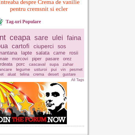
Intreaba despre Crema de vanilie
pentru cremsnit si ecler
Tag-uri Populare
nt
ceapa
sare
ulei
faina
oua
cartofi
ciuperci
sos
mantana
lapte
salata
carne
rosii
maie
morcovi
piper
pasare
orez
rdeata
porc
cascaval
supa
zahar
ncare
legume
usturoi
pui
vin
pesmet
tet
aluat
telina
crema
desert
gustare
All Tags