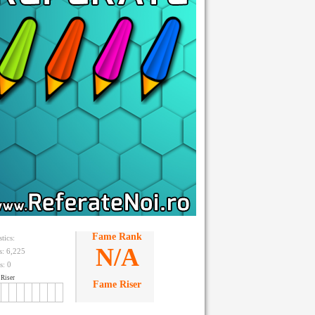
Fame Rank
stics:
N/A
ts: 6,225
s:
0
Riser
Fame Riser