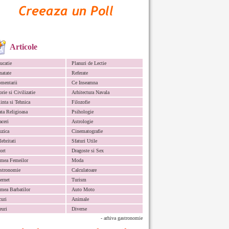
Articole
ucatie
Planuri de Lectie
natate
Referate
mentarii
Ce Inseamna
orie si Civilizatie
Arhitectura Navala
iinta si Tehnica
Filozofie
ata Religioasa
Psihologie
aceri
Astrologie
zica
Cinematografie
lebritati
Sfaturi Utile
ort
Dragoste si Sex
mea Femeilor
Moda
stronomie
Calculatoare
ternet
Turism
mea Barbatilor
Auto Moto
curi
Animale
euri
Diverse
- arhiva gastronomie