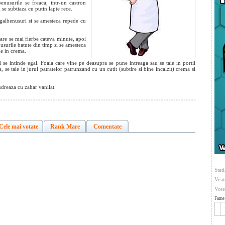
benusurile se freaca, intr-un castron
 se subtiaza cu putin lapte rece.
e galbenusuri si se amesteca repede cu
.
care
se mai fierbe cateva minute, apoi
busurile batute din timp si se amesteca
le in crema.
si se intinde egal. Foaia care vine pe deasupra se pune intreaga sau se taie in portii
 se taie in jurul patratelor patrunzand cu un cutit (subtire si bine incalzit) crema si
udreaza cu zahar vanilat.
Cele mai votate
Rank Mare
Comentate
Stati
Visi
Vote
Fame 