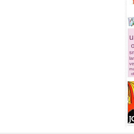
u
s
la
ve
ma
o