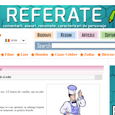
ROM
Filme
Liste
Monden
Citate Celebre
Zodiac
Director
er
 si ecler
tos, 1/2 baton de vanilie, sau un plic
dupa ce s-au spumat, se adauga treptat
e intareste ca pentru bezele.