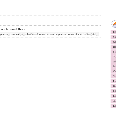
l sau forum-ul Dvs. :
Ed
Sa
Co
Ist
St
Vi
Af
Mu
Ce
Sp
Lu
Ga
In
Lu
Jo
Es