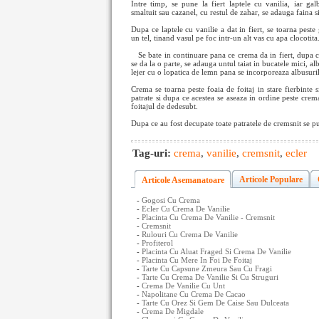
Intre timp, se pune la fiert laptele cu vanilia, iar gal
smaltuit sau cazanel, cu restul de zahar, se adauga faina si
Dupa ce laptele cu vanilie a dat in fiert, se toarna pest
un tel, tinand vasul pe foc intr-un alt vas cu apa clocotita
Se bate in continuare pana ce crema da in fiert, dupa 
se da la o parte, se adauga untul taiat in bucatele mici, al
lejer cu o lopatica de lemn pana se incorporeaza albusuri
Crema se toarna peste foaia de foitaj in stare fierbinte 
patrate si dupa ce acestea se aseaza in ordine peste crema,
foitajul de dedesubt.
Dupa ce au fost decupate toate patratele de cremsnit se p
Tag-uri:
crema
,
vanilie
,
cremsnit
,
ecler
Articole Populare
Articole Asemanatoare
-
Gogosi Cu Crema
-
Ecler Cu Crema De Vanilie
-
Placinta Cu Crema De Vanilie - Cremsnit
-
Cremsnit
-
Rulouri Cu Crema De Vanilie
-
Profiterol
-
Placinta Cu Aluat Fraged Si Crema De Vanilie
-
Placinta Cu Mere In Foi De Foitaj
-
Tarte Cu Capsune Zmeura Sau Cu Fragi
-
Tarte Cu Crema De Vanilie Si Cu Struguri
-
Crema De Vanilie Cu Unt
-
Napolitane Cu Crema De Cacao
-
Tarte Cu Orez Si Gem De Caise Sau Dulceata
-
Crema De Migdale