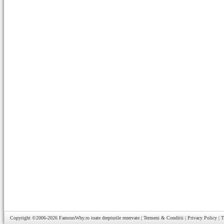
Copyright ©2006-2026
FamousWhy.ro
toate drepturile rezervate |
Termeni & Conditii
|
Privacy Policy
|
T