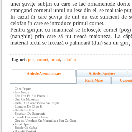
unei şuviţe subţiri cu care se fac ornamentele dorite (
strangand cornetul untul nu iese din el, se mai taie puţ
In cazul în care şuviţa de unt nu este suficient de s
celofan în care se introduce primul cornet.
Pentru şpriţuit cu maioneză se foloseşte cornet (poş) 
(nanghin) prin care să nu treacă maioneza. La căp
material textil se fixează o palnioară (dui) sau un şpriţ
Tag-uri:
pos
,
cornet
,
ornat
,
celofan
Articole Populare
Articole Asemanatoare
Rank Mare
Coment
-
Coca Pripita
-
Icre Negre
-
Tort Din Foi Cu Fructe Ii
-
Oua Cu Maioneza
-
Pasta Din Carne Fiarta Sau Fripta
-
Langues De Chats Ii
-
Bezele Cu Nuci
-
Piscoturi De Sampanie
-
Cartofi Ducesa-duchesse
-
Gogosi Umplute Cu Marmelada Sau Cu Gem
-
Aluat Oparit
-
Bezele Cu Cafea
-
Biscuiti Vanilati