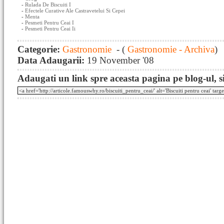
-
Rulada De Biscuiti I
-
Efectele Curative Ale Castravetelui Si Cepei
-
Menta
-
Pesmeti Pentru Ceai I
-
Pesmeti Pentru Ceai Ii
Categorie:
Gastronomie
- (
Gastronomie - Archiva
)
Data Adaugarii:
19 November '08
Adaugati un link spre aceasta pagina pe blog-ul, si