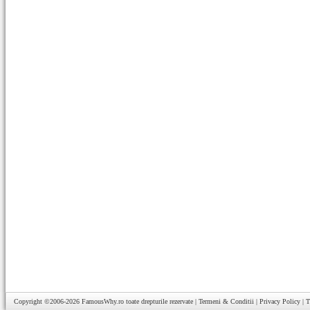
Copyright ©2006-2026
FamousWhy.ro
toate drepturile rezervate |
Termeni & Conditii
|
Privacy Policy
|
T