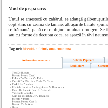
Mod de preparare:
Untul se amestecă cu zahărul, se adaugă gălbenuşurile
copt stins cu zeamă de lămaie, albuşurile bătute spumă,
se frămantă, pană ce se obţine un aluat omogen. Se în
sau cu forme de decupat coca, se aşează în tăvi neunse
Tag-uri:
biscuiti
,
dulciuri
,
oua
,
smantana
Articole Populare
Articole Asemanatoare
Rank Mare
Coment
-
Tort De Biscuiti
-
Biscuiti Pentru Ceai I
-
Rulada De Biscuiti Cu Rahat
-
Cartofi Din Biscuiti - Trufe Cu Cacao
-
Ceaiul La Pliculete
-
Efectele Curative Ale Anghinarei Si Busuiocului
-
Punci De Lamaie Sau De Portocale
-
Varietatile Ceaiului
-
Cum Ne Pregatim De O Drumetie
-
Biscuiti Vanilati
-
Pesmeti Pentru Ceai Iv
-
Biscuiti Cu Stafide
-
Grog