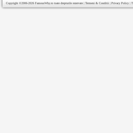
Copyright ©2006-2026
FamousWhy.ro
toate drepturile rezervate |
Termeni & Conditii
|
Privacy Policy
|
T