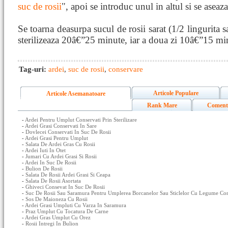
suc de rosii
", apoi se introduc unul in altul si se aseaz
Se toarna deasurpa sucul de rosii sarat (1/2 lingurita sa
sterilizeaza 20â€”25 minute, iar a doua zi 10â€”15 mi
Tag-uri:
ardei
,
suc de rosii
,
conservare
Articole Populare
Articole Asemanatoare
Rank Mare
Coment
-
Ardei Pentru Umplut Conservati Prin Sterilizare
-
Ardei Grasi Conservati In Sare
-
Dovlecei Conservati In Suc De Rosii
-
Ardei Grasi Pentru Umplut
-
Salata De Ardei Gras Cu Rosii
-
Ardei Iuti In Otet
-
Jumari Cu Ardei Grasi Si Rosii
-
Ardei In Suc De Rosii
-
Bulion De Rosii
-
Salata De Rosii Ardei Grasi Si Ceapa
-
Salata De Rosii Asortata
-
Ghiveci Consevat In Suc De Rosii
-
Suc De Rosii Sau Saramura Pentru Umplerea Borcanelor Sau Sticlelor Cu Legume Conse
-
Sos De Maioneza Cu Rosii
-
Ardei Grasi Umpluti Cu Varza In Saramura
-
Praz Umplut Cu Tocatura De Carne
-
Ardei Gras Umplut Cu Orez
-
Rosii Intregi In Bulion