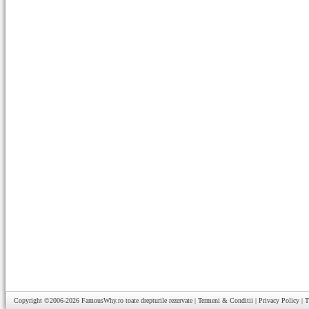
Copyright ©2006-2026
FamousWhy.ro
toate drepturile rezervate |
Termeni & Conditii
|
Privacy Policy
|
T