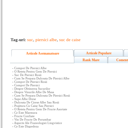
Tag-uri:
suc
,
piersici albe
,
suc de caise
Articole Populare
Articole Asemanatoare
Rank Mare
Coment
-
Compot De Piersici Albe
-
O Reteta Pentru Gem De Piersici
-
Suc De Piersici Rosii
-
Cum Se Prepara Dulceata De Piersici Albe
-
Compot De Piersici Rosii
-
Compot De Piersici
-
Despre Obtinerea Sucurilor
-
Despre Vinurile Albe De Masa
-
Cum Se Prepara Dulceata De Piersici Rosii
-
Supe Albe Drese
-
Dulceata De Cirese Albe Sau Rosii
-
Prajitura Cu Caise Sau Piersici
-
O Reteta Pentru Gem De Fructe Asortate
-
Ce Este Marmura
-
Fructe Confiate
-
Vin De Fructe De Porumbar
-
Aspecte Ale Frazeologiei Lingvistice
-
Ce Este Diapedeza