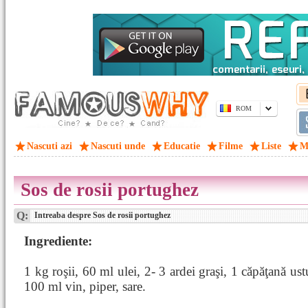
ROM
Nascuti azi
Nascuti unde
Educatie
Filme
Liste
M
Sos de rosii portughez
Q:
Intreaba despre Sos de rosii portughez
Ingrediente:
1 kg roşii, 60 ml ulei, 2- 3 ardei graşi, 1 căpăţană ust
100 ml vin, piper, sare.