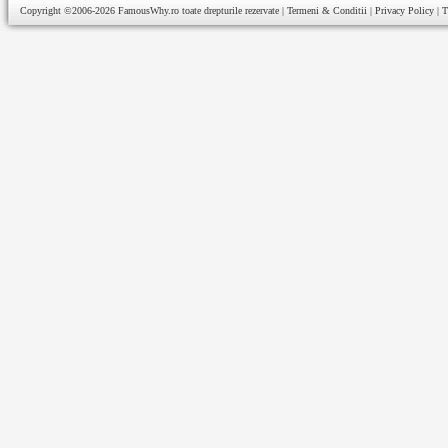
Copyright ©2006-2026
FamousWhy.ro
toate drepturile rezervate |
Termeni & Conditii
|
Privacy Policy
|
T