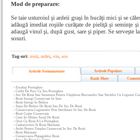
Mod de preparare:
Se taie usturoiul şi ardeii graşi în bucăţi mici şi se căl
adăugă imediat roşiile curăţate de pieliţă şi seminţe ş
adaugă vinul şi, după gust, sare şi piper. Se serveşte la 
sosuri.
Tag-uri:
rosii
,
ardei
,
vin
,
sos
Articole Populare
Articole Asemanatoare
Rank Mare
Coment
-
Escalop Portughez
-
Cotlet De Porc Cu Sos Portughez
-
Suc De Rosii Sau Saramura Pentru Umplerea Borcanelor Sau Sticlelor Cu Legume Conse
-
Rosii Intregi Conservate In Sare
-
Rosii Intregi In Bulion
-
Supa De Bulion De Rosii Sau De Suc De Rosii
-
Conservarea Legumelor Prin Sterilizare In Suc De Rosii
-
Rosii Cojite Conservate
-
Cum Se Obtine Sosul De Rosii
-
Orez Cu Rosii A La Portughez
-
Castraveciori Si Rosii Marinate
-
Ardei Pentru Umplut Conservati In Suc De Rosii
-
Rosii Marinate
-
Conservarea Platagelelor Rosii
-
Supa De Rosii Cu Taitei