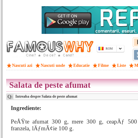
ROM
Nascuti azi
Nascuti unde
Educatie
Filme
Liste
M
Salata de peste afumat
Q:
Intreaba despre Salata de peste afumat
Ingrediente:
PeÅŸte afumat 300 g, mere 300 g, ceapÄƒ 500
franzela, lÄƒmÃ¢ie 100 g.