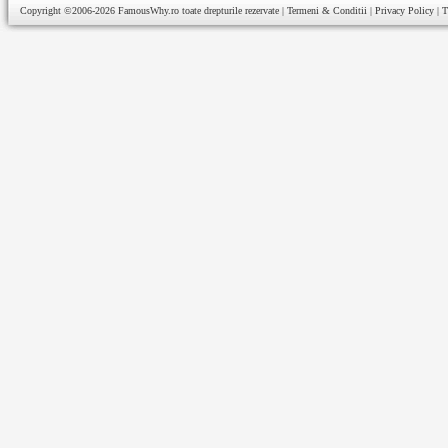
Copyright ©2006-2026
FamousWhy.ro
toate drepturile rezervate |
Termeni & Conditii
|
Privacy Policy
|
T