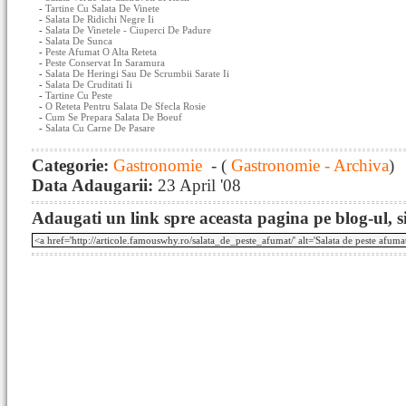
-
Tartine Cu Salata De Vinete
-
Salata De Ridichi Negre Ii
-
Salata De Vinetele - Ciuperci De Padure
-
Salata De Sunca
-
Peste Afumat O Alta Reteta
-
Peste Conservat In Saramura
-
Salata De Heringi Sau De Scrumbii Sarate Ii
-
Salata De Cruditati Ii
-
Tartine Cu Peste
-
O Reteta Pentru Salata De Sfecla Rosie
-
Cum Se Prepara Salata De Boeuf
-
Salata Cu Carne De Pasare
Categorie:
Gastronomie
- (
Gastronomie - Archiva
)
Data Adaugarii:
23 April '08
Adaugati un link spre aceasta pagina pe blog-ul, si