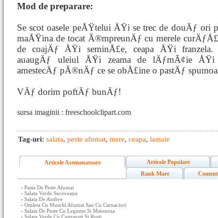
Mod de preparare:
Se scot oasele peÅŸtelui ÅŸi se trec de douÄƒ ori p
maÅŸina de tocat Ã®mpreunÄƒ cu merele curÄƒÅ£
de coajÄƒ ÅŸi seminÅ£e, ceapa ÅŸi franzela.
auaugÄƒ uleiul ÅŸi zeama de lÄƒmÃ¢ie ÅŸi
amestecÄƒ pÃ®nÄƒ ce se obÅ£ine o pastÄƒ spumoa
VÄƒ dorim poftÄƒ bunÄƒ!
sursa imaginii : freeschoolclipart.com
Tag-uri:
salata
,
peste afumat
,
mere
,
ceapa
,
lamaie
Articole Populare
Articole Asemanatoare
Rank Mare
Coment
-
Pasta De Peste Afumat
-
Salata Verde Suceveana
-
Salata De Andive
-
Omleta Cu Muschi Afumat Sau Cu Carnaciori
-
Salata De Peste Cu Legume Si Maioneza
-
Salata Verde Cu Castraveti Si Rosii