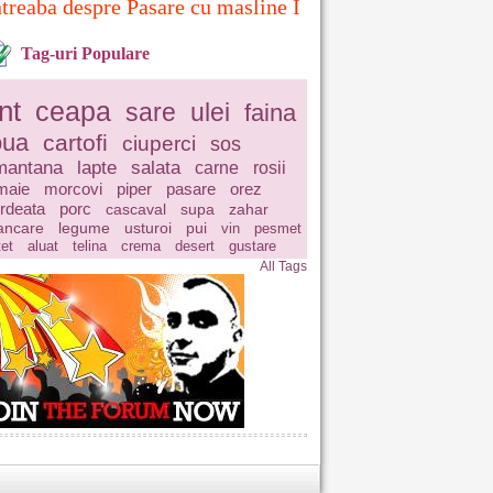
ntreaba despre Pasare cu masline I
Tag-uri Populare
nt
ceapa
sare
ulei
faina
oua
cartofi
ciuperci
sos
mantana
lapte
salata
carne
rosii
maie
morcovi
piper
pasare
orez
rdeata
porc
cascaval
supa
zahar
ncare
legume
usturoi
pui
vin
pesmet
tet
aluat
telina
crema
desert
gustare
All Tags