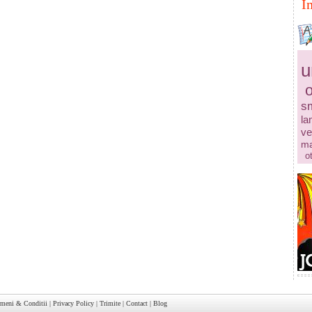
I
u
s
la
ve
ma
o
rmeni & Conditii
|
Privacy Policy
|
Trimite
|
Contact
|
Blog