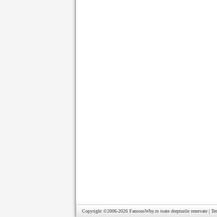
Copyright ©2006-2026
FamousWhy.ro
toate drepturile rezervate |
Te