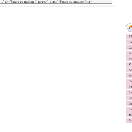
Ed
Sa
Co
Ist
St
Vi
Af
Mu
Ce
Sp
Lu
Ga
In
Lu
Jo
Es