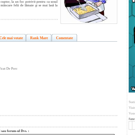
cuptor, la un foc potrivit pentru ca sosul
 mâncare felii de lămaie şi se mai lasă la
Cele mai votate
Rank Mare
Comentate
Ficat De Porc
Stati
Visi
Vote
Fame 
l sau forum-ul Dvs. :