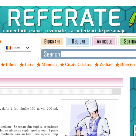
ROM
Filme
Liste
Monden
Citate Celebre
Zodiac
Director
, dafin 2 foi, lămâie 100 g, vin 200 ml,
 jumătate. Se scoate din supă şi se prăjeşte
ulei, se stinge cu supă, apoi se toarnă peste
 măslinele care au fost fierte separat timp