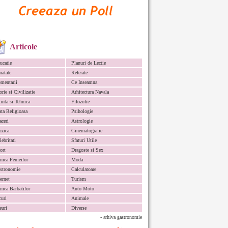
Articole
ucatie
Planuri de Lectie
natate
Referate
mentarii
Ce Inseamna
orie si Civilizatie
Arhitectura Navala
iinta si Tehnica
Filozofie
ata Religioasa
Psihologie
aceri
Astrologie
zica
Cinematografie
lebritati
Sfaturi Utile
ort
Dragoste si Sex
mea Femeilor
Moda
stronomie
Calculatoare
ternet
Turism
mea Barbatilor
Auto Moto
curi
Animale
euri
Diverse
- arhiva gastronomie