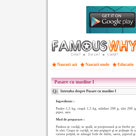
Nascuti azi
Nascuti unde
Educatie
Pasare cu masline I
Q:
Intreaba despre Pasare cu masline I
Ingrediente :
Pasăre 1,5 kg, ceapă 1,5 kg, măsline 200 g, ulei 200 g
piper, sare.
Mod de preparare :
Pasărea se curăţă, se spală, se porţionează şi se fierbe pe
în ulei. Ceapa se curăţă, se taie peştişori şi se prăjeşte în 
carnea prăjită, se adaugă foile de dafin, sarea, piperul şi