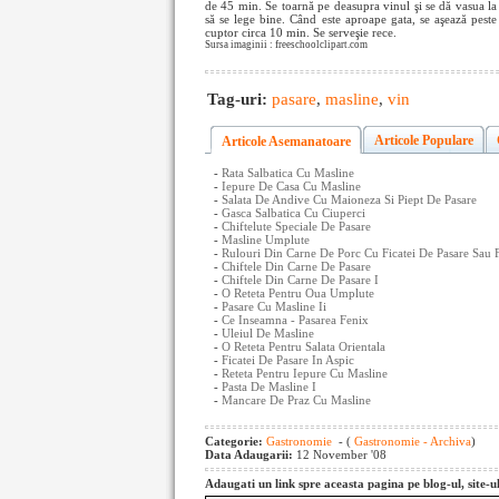
de 45 min. Se toarnă pe deasupra vinul şi se dă vasua la 
să se lege bine. Când este aproape gata, se aşează peste
cuptor circa 10 min. Se serveşie rece.
Sursa imaginii : freeschoolclipart.com
Tag-uri:
pasare
,
masline
,
vin
Articole Populare
Articole Asemanatoare
-
Rata Salbatica Cu Masline
-
Iepure De Casa Cu Masline
-
Salata De Andive Cu Maioneza Si Piept De Pasare
-
Gasca Salbatica Cu Ciuperci
-
Chiftelute Speciale De Pasare
-
Masline Umplute
-
Rulouri Din Carne De Porc Cu Ficatei De Pasare Sau 
-
Chiftele Din Carne De Pasare
-
Chiftele Din Carne De Pasare I
-
O Reteta Pentru Oua Umplute
-
Pasare Cu Masline Ii
-
Ce Inseamna - Pasarea Fenix
-
Uleiul De Masline
-
O Reteta Pentru Salata Orientala
-
Ficatei De Pasare In Aspic
-
Reteta Pentru Iepure Cu Masline
-
Pasta De Masline I
-
Mancare De Praz Cu Masline
Categorie:
Gastronomie
- (
Gastronomie - Archiva
)
Data Adaugarii:
12 November '08
Adaugati un link spre aceasta pagina pe blog-ul, site-u