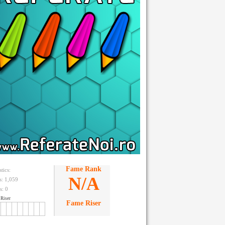
Fame Rank
stics:
N/A
ts: 1,059
s:
0
Riser
Fame Riser