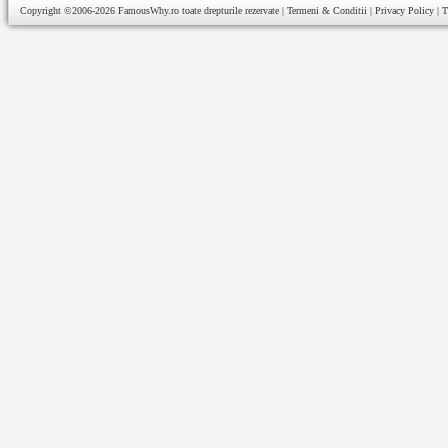
Copyright ©2006-2026
FamousWhy.ro
toate drepturile rezervate |
Termeni & Conditii
|
Privacy Policy
|
T