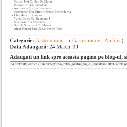
-
Cartofi Noi Cu Sos De Marar
-
Pesmeciorii Cu Smantana
-
Andive Cu Sos De Smantana
-
Compoturi Din Diferite Fructe Pentru Iarna
-
Chiftelute Cu Ciuperci
-
Varza Dulce Cu Smantana I
-
Sos Picant Cu Smantana
-
Sos De Smantana Cu Mustar
-
Aluat Fraged Fara Zahar Pentru Tarte
Categorie:
Gastronomie
- (
Gastronomie - Archiva
)
Data Adaugarii:
24 March '09
Adaugati un link spre aceasta pagina pe blog-ul, si