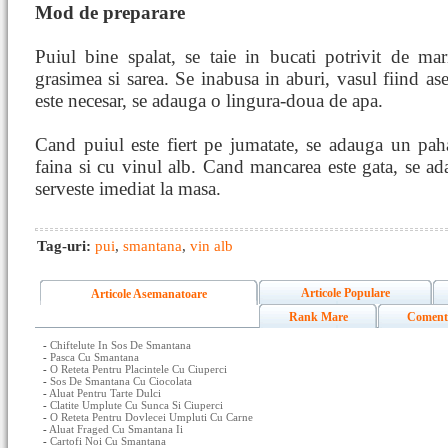
Mod de preparare
Puiul bine spalat, se taie in bucati potrivit de mari
grasimea si sarea. Se inabusa in aburi, vasul fiind ase
este necesar, se adauga o lingura-doua de apa.
Cand puiul este fiert pe jumatate, se adauga un pa
faina si cu vinul alb. Cand mancarea este gata, se ad
serveste imediat la masa.
Tag-uri:
pui
,
smantana
,
vin alb
Articole Populare
Articole Asemanatoare
Rank Mare
Coment
-
Chiftelute In Sos De Smantana
-
Pasca Cu Smantana
-
O Reteta Pentru Placintele Cu Ciuperci
-
Sos De Smantana Cu Ciocolata
-
Aluat Pentru Tarte Dulci
-
Clatite Umplute Cu Sunca Si Ciuperci
-
O Reteta Pentru Dovlecei Umpluti Cu Carne
-
Aluat Fraged Cu Smantana Ii
-
Cartofi Noi Cu Smantana