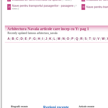
( 7 views )
Nave pentru transportul pasagerilor - pasagere
( 7
Nave pentru tran
29
30
views )
Arhitectura Navala articole care incep cu Y: pag 1
Recently updated famous arhitectura_navala
A
|
B
|
C
|
D
|
E
|
F
|
G
|
H
|
I
|
J
|
K
|
L
|
M
|
N
|
O
|
P
|
Q
|
R
|
S
|
T
|
U
|
V
|
W
|
Biografii recente
Regiuni recente
Articole recente