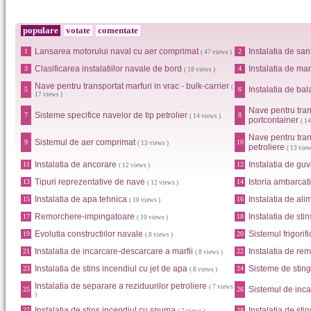
populare
votate
comentate
Lansarea motorului naval cu aer comprimat
Instalatia de san
1
2
( 47 views )
Clasificarea instalatiilor navale de bord
Instalatia de ma
3
4
( 18 views )
Nave pentru transportat marfuri in vrac - bulk-carrier
(
Instalatia de bal
5
6
17 views )
Nave pentru tran
Sisteme specifice navelor de tip petrolier
7
8
( 14 views )
portcontainer
( 14
Nave pentru tran
Sistemul de aer comprimat
9
10
( 13 views )
petroliere
( 13 view
Instalatia de ancorare
Instalatia de gu
11
12
( 12 views )
Tipuri reprezentative de nave
Istoria ambarcati
13
14
( 12 views )
Instalatia de apa tehnica
Instalatia de al
15
16
( 10 views )
Remorchere-impingatoare
Instalatia de sti
17
18
( 10 views )
Evolutia constructiilor navale
Sistemul frigorifi
19
20
( 8 views )
Instalatia de incarcare-descarcare a marfii
Instalatia de re
21
22
( 8 views )
Instalatia de stins incendiul cu jet de apa
Sisteme de sting
23
24
( 8 views )
Instalatia de separare a reziduurilor petroliere
( 7 views
Sistemul de inca
25
26
)
Instalatia de stins incendiul cu spuma
Instalatia de sti
27
28