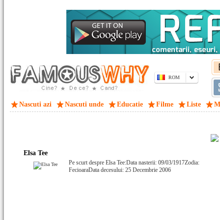
ROM
Nascuti azi
Nascuti unde
Educatie
Filme
Liste
M
Elsa Tee
Pe scurt despre Elsa Tee:Data nasterii: 09/03/1917Zodia:
FecioaraData decesului: 25 Decembrie 2006