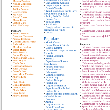
•
Mariana Buruiana
•
Instalatia de alimentare cu ap
•
Grupa Retezat-Godeanu
•
Nicolae Grigorescu
•
Principalele defecte la tapeta
•
Despre Carpatii Orientali
•
Andreea Popescu
•
Cum se prepara solutia de cle
•
Cascada Victoria
•
Adelina Pestritu
tapetului
•
Tigrul, unul dintre marile fluvii
•
George Enescu
•
Referat despre Marin Sorescu
ale Orientului Mijlociu
•
Joe Ranft
•
Comentariul poeziei Shakespe
•
Tahiti, Perla Pacificului
•
Russell Crowe
•
Comentariul poeziei Shakesp
•
Canalul Suez
•
Mircea Eliade
•
Caracterizarea Cuplului lero
•
Imensa Sahara
•
Laetitia Casta
doua parte
•
Rio Grande
•
Paul McCartney
•
Caracterizarea Cuplului lero
•
Orange, cel mai mare rau din
parte
partea sudica a Africii
Populare
•
Caracterizarea Cuplului ler
•
Oceania
•
Adelina Pestritu
parte
•
Ruxandra Hurezeanu
•
Caracterizarea personajului D
Populare
•
Antonia Iacobescu
Creanga
•
Gabriela Cristea Toader
•
Muntii Carpati
•
Radu Valcan
Populare
•
Despre Carpatii Orientali
•
Madalina Draghici
•
Literatura Romana in perioad
•
Campia Romana
•
Serban Huidu
•
Caracterizarea lui Lica Sam
•
Dealurile si Campia de vest ale
•
Adela Popescu
•
Caracterizarea lui Nica din "
Romaniei
•
Corina Caragea
•
Carnati taranesti din carne de
•
Judetul Mehedinti
•
Andreea Marin Banica
•
Romania intre Orient si Occ
•
Australia
•
Alina Plugaru
•
Pastrama de porc
•
Depresiunea colinara a
•
Nicole Dutu
•
Ultima noapte de dragoste in
Transilvaniei
•
Cristina Ciobanasu
•
Amintiri din copilarie - La c
•
Podisul Mehedinti
•
Kitty Cepraga
•
Caracterizarea Smarandei din
•
Judetul Vrancea
•
Oana Cuzino
•
Rolul Literaturii in Perioada
•
Subcarpatii
•
Ioana Maria Moldovan
•
Cum sa avem grija de imbrac
•
Carpatii de curbura
•
Andreea Esca
•
Mancare de prune uscate
•
Judetul Dolj
•
Inna
•
Familie : definitie, structura
•
Podisul Dobrogei
•
Liviu Varciu
•
Violenta in mediul scolar
•
Judetul Iasi
•
Bianca Dragusanu
•
Referat: Chipul mamei in lit
•
Carpatii Meridionali
•
Dana Savuica
•
Vasile Alecsandri - Pasteluri
•
Republica Africa de Sud
•
Florin Salam
•
Ion, de Liviu Rebreanu - str
•
Podisul Getic
•
Dana Rogoz
•
Comentariul operei Cezara s
•
Efectele benefice asupra sanatatii
•
Andreea Banica
•
Caracterizarea Anei din Moa
ale lacului Amara
•
Planul educational de interve
•
Romania
•
Perioada pasoptista - Rezum
•
Austria
•
Caracterizarea lui Ghita din
•
Carpatii Occidentali
•
Spartanii si modelul lor de 
•
Judetul Hunedoara
•
Bolile globulelor albe
•
Canalul Manecii