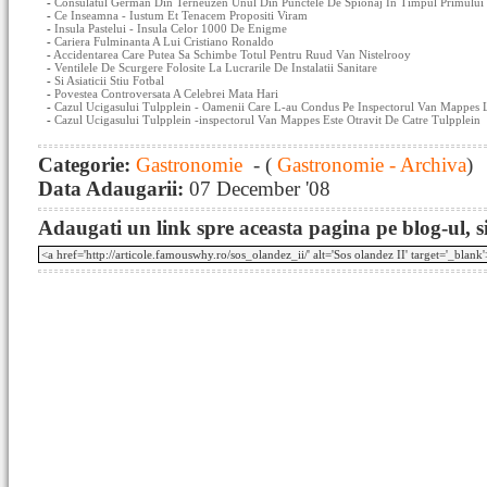
-
Consulatul German Din Terneuzen Unul Din Punctele De Spionaj In Timpul Primului
-
Ce Inseamna - Iustum Et Tenacem Propositi Viram
-
Insula Pastelui - Insula Celor 1000 De Enigme
-
Cariera Fulminanta A Lui Cristiano Ronaldo
-
Accidentarea Care Putea Sa Schimbe Totul Pentru Ruud Van Nistelrooy
-
Ventilele De Scurgere Folosite La Lucrarile De Instalatii Sanitare
-
Si Asiaticii Stiu Fotbal
-
Povestea Controversata A Celebrei Mata Hari
-
Cazul Ucigasului Tulpplein - Oamenii Care L-au Condus Pe Inspectorul Van Mappes 
-
Cazul Ucigasului Tulpplein -inspectorul Van Mappes Este Otravit De Catre Tulpplein
Categorie:
Gastronomie
- (
Gastronomie - Archiva
)
Data Adaugarii:
07 December '08
Adaugati un link spre aceasta pagina pe blog-ul, si