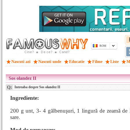
ROM
Nascuti azi
Nascuti unde
Educatie
Filme
Liste
M
Sos olandez II
Q:
Intreaba despre Sos olandez II
Ingrediente:
200 g unt, 3- 4 gălbenuşuri, 1 lingură de zeamă de 
sare.
Mod de preparare: