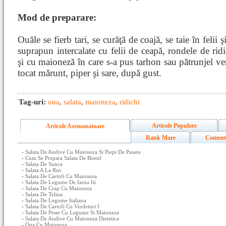
Mod de preparare:
Ouăle se fierb tari, se curăţă de coajă, se taie în felii ş
suprapun intercalate cu felii de ceapă, rondele de ridi
şi cu maioneză în care s-a pus tarhon sau pătrunjel ve
tocat mărunt, piper şi sare, după gust.
Tag-uri:
oua
,
salata
,
maioneza
,
ridichi
Articole Populare
Articole Asemanatoare
Rank Mare
Coment
-
Salata De Andive Cu Maioneza Si Piept De Pasare
-
Cum Se Prepara Salata De Boeuf
-
Salata De Sunca
-
Salata A La Rus
-
Salata De Cartofi Cu Maioneza
-
Salata De Legume De Iarna Iii
-
Salata De Crap Cu Maioneza
-
Salata De Telina
-
Salata De Legume Italiana
-
Salata De Cartofi Cu Verdeturi I
-
Salata De Peste Cu Legume Si Maioneza
-
Salata De Andive Cu Maioneza Dietetica
-
Oua Cu Maioneza