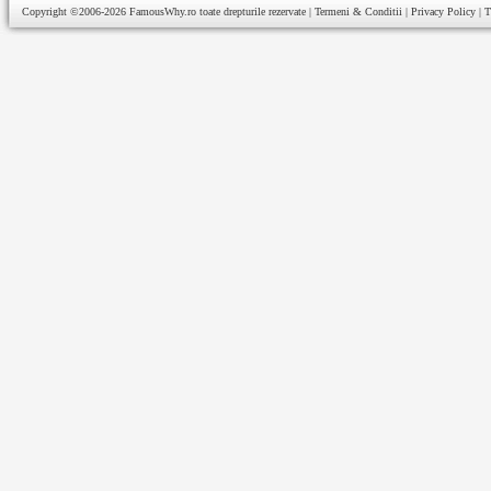
Copyright ©2006-2026
FamousWhy.ro
toate drepturile rezervate |
Termeni & Conditii
|
Privacy Policy
|
T