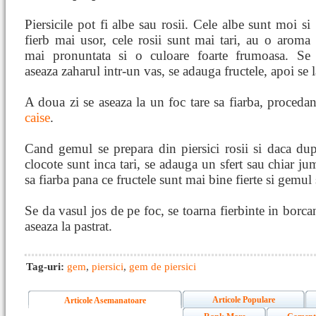
Piersicile pot fi albe sau rosii. Cele albe sunt moi si
fierb mai usor, cele rosii sunt mai tari, au o aroma
mai pronuntata si o culoare foarte frumoasa. Se
aseaza zaharul intr-un vas, se adauga fructele, apoi se l
A doua zi se aseaza la un foc tare sa fiarba, proceda
caise
.
Cand gemul se prepara din piersici rosii si daca du
clocote sunt inca tari, se adauga un sfert sau chiar ju
sa fiarba pana ce fructele sunt mai bine fierte si gemul 
Se da vasul jos de pe foc, se toarna fierbinte in borcan
aseaza la pastrat.
Tag-uri:
gem
,
piersici
,
gem de piersici
Articole Populare
Articole Asemanatoare