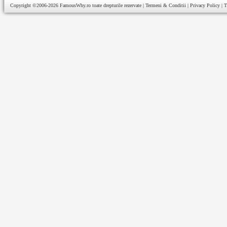
Copyright ©2006-2026
FamousWhy.ro
toate drepturile rezervate |
Termeni & Conditii
|
Privacy Policy
|
T