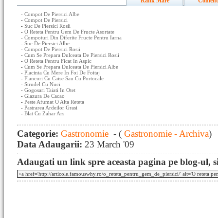
Rank Mare
Coment
-
Compot De Piersici Albe
-
Compot De Piersici
-
Suc De Piersici Rosii
-
O Reteta Pentru Gem De Fructe Asortate
-
Compoturi Din Diferite Fructe Pentru Iarna
-
Suc De Piersici Albe
-
Compot De Piersici Rosii
-
Cum Se Prepara Dulceata De Piersici Rosii
-
O Reteta Pentru Ficat In Aspic
-
Cum Se Prepara Dulceata De Piersici Albe
-
Placinta Cu Mere In Foi De Foitaj
-
Flancuri Cu Caise Sau Cu Portocale
-
Strudel Cu Nuci
-
Gogosari Taiati In Otet
-
Glazura De Cacao
-
Peste Afumat O Alta Reteta
-
Pastrarea Ardeilor Grasi
-
Blat Cu Zahar Ars
Categorie:
Gastronomie
- (
Gastronomie - Archiva
)
Data Adaugarii:
23 March '09
Adaugati un link spre aceasta pagina pe blog-ul, si