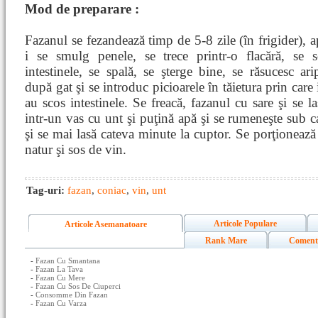
Mod de preparare :
Fazanul se fezandează timp de 5-8 zile (în frigider), a
i se smulg penele, se trece printr-o flacără, se s
intestinele, se spală, se şterge bine, se răsucesc arip
după gat şi se introduc picioarele în tăietura prin care 
au scos intestinele. Se freacă, fazanul cu sare şi se l
intr-un vas cu unt şi puţină apă şi se rumeneşte sub c
şi se mai lasă cateva minute la cuptor. Se porţionează 
natur şi sos de vin.
Tag-uri:
fazan
,
coniac
,
vin
,
unt
Articole Populare
Articole Asemanatoare
Rank Mare
Coment
-
Fazan Cu Smantana
-
Fazan La Tava
-
Fazan Cu Mere
-
Fazan Cu Sos De Ciuperci
-
Consomme Din Fazan
-
Fazan Cu Varza