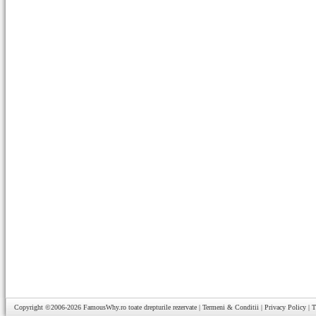
Copyright ©2006-2026
FamousWhy.ro
toate drepturile rezervate |
Termeni & Conditii
|
Privacy Policy
|
T