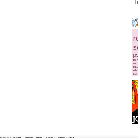
I
r
s
ps
fru
tra
bau
efe
sen
rmeni & Conditii
|
Privacy Policy
|
Trimite
|
Contact
|
Blog