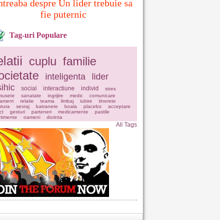
ntreaba despre Un lider trebuie sa
fie puternic
Tag-uri Populare
elatii
cuplu
familie
ocietate
inteligenta
lider
ihic
social
interactiune
individ
stres
musete
sanatate
ingrijire
medic
comunicare
tament
relatie
teama
limbaj
iubire
tinerete
tura
sevraj
batranete
boala
placebo
acceptare
ct
gesturi
parteneri
medicamente
pastile
timente
oameni
dorinta
All Tags