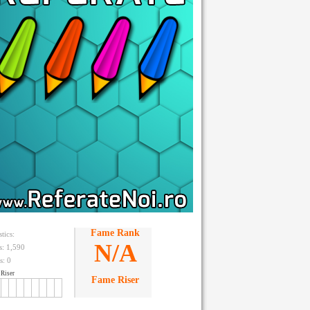
Fame Rank
stics:
N/A
ts: 1,590
s:
0
Riser
Fame Riser