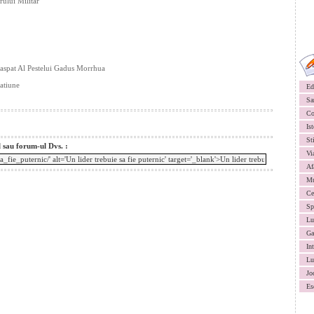
ului Militar
oaspat Al Pestelui Gadus Morrhua
atiune
Ed
Sa
Co
Ist
St
l sau forum-ul Dvs. :
Vi
Af
Mu
Ce
Sp
Lu
Ga
In
Lu
Jo
Es