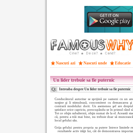
Nascuti azi
Nascuti unde
Educatie
Un lider trebuie sa fie puternic
Q:
Intreaba despre Un lider trebuie sa fie puternic
Conducătorul autoritar se sprijină pe oameni cu un anum
susţine şi îi stimulează, concomitent cu demascarea şi 
contrară modelului dorit. Un asemenea şef are dreptul
satisface orice capriciu, preocupându-se în primul rând s
Tot ce obţin subalternii, obţin numai de la el. Această sta
că, pentru a trăi mai bine, nu trebuie doar să munceas
locul şefului său.
Grija şefului pentru propria sa putere întrece limitele 
rezultatele activ
ităţii lui, cât de demonstrarea import