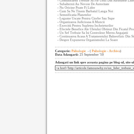
-
Comunicarea Trebuie Sa Fie Unul Din Atributele Lider
-
Subalternii Au Nevoie De Autoritate
-
Nu Oricine Poate Fi Lider
-
Cum Sa Ne Tinem Barbatul Langa Noi
-
Semnificatia Planetelor
-
Legume Uscate Pentru Ciorbe Sau Supe
-
Organizarea Judicioasa A Muncii
-
Exercitii Pentru Supletea Incheieturilor
-
Efectele Benefice Ale Uleiului Obtinut Din Ficatul Pr
-
Un Sef Trebuie Sa Isi Controleze Mereu Angajatii
-
Continuarea Acasa A Tratamentului Balneofizic Din St
-
Despre Expunerea Organismului La Soare
Categorie:
Psihologie
- (
Psihologie - Archiva
)
Data Adaugarii:
25 September '10
Adaugati un link spre aceasta pagina pe blog-ul, site-u