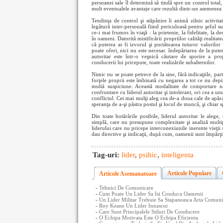
persoanei sale îl determină să tindă spre un control total
mult eventualele avantaje care rezultă dintr-un asemenea 
Tendinţa de control şi stăpânire îi animă zilnic activita
legătură inter-personală fiind periculoasă pentru şeful su
ce-i mai frumos în viaţă : la prietenie, la fidelitate, la de
în oameni. Datorită mistificării propriilor calităţi realitat
că puterea ar fi izvorul şi purtătoarea tuturor valorilor 
poate oferi, nici nu este necesar. îndepărtarea de la pute
autoritar este într-o veşnică căutare de sporire a pr
conducerii lui pricepute, toate realizările subalternilor.
Nimic nu se poate petrece de la sine, fără indicaţiile, part
forţele proprii este îmbinată cu negarea a tot ce nu depi
multă suspiciune. Această modalitate de comportare n
confruntare cu liderul autoritar şi intolerant, ori cea a un
conflictul. Cei mai mulţi aleg cea de-a doua cale de apăra
speranţa de a-şi păstra postul şi locul de muncă, şi chiar sp
Din toate hotărârile posibile, liderul autoritar le alege
simplă, care nu presupune complexitate şi analiză multi
liderului care nu pricepe interconexiunile inerente vieţii 
dau directive şi indicaţii, după cum, oamenii sunt împărţi
Tag-uri:
lider
,
psihic
,
inteligenta
Articole Populare
Articole Asemanatoare
-
Tehnici De Comunicare
-
Cum Poate Un Lider Sa Isi Conduca Oamenii
-
Un Lider Militar Trebuie Sa Stapaneasca Arta Comuni
-
Roy Keane Un Lider Innascut
-
Care Sunt Principalele Stiluri De Conducere
-
O Echipa Motivata Este O Echipa Eficienta