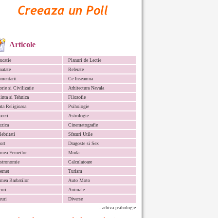
Articole
ucatie
Planuri de Lectie
natate
Referate
mentarii
Ce Inseamna
orie si Civilizatie
Arhitectura Navala
iinta si Tehnica
Filozofie
ata Religioasa
Psihologie
aceri
Astrologie
zica
Cinematografie
lebritati
Sfaturi Utile
ort
Dragoste si Sex
mea Femeilor
Moda
stronomie
Calculatoare
ternet
Turism
mea Barbatilor
Auto Moto
curi
Animale
euri
Diverse
- arhiva psihologie