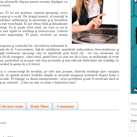
, iar eforturile depuse pentru aceasta depăşesc cu
control.
tea. El nu are prieteni, oameni apropiaţi, orice
s-pus şi o evită. De dragul puterii, el renunţă la
schidere sufletească, la sinceritate şi la încredere
ea este trunchiată. El are ideea falsă şi dăunătoare
vieţii. Ea le poate oferi totul, iar ceea ce nu le
re este egală cu umilinţa şi nenorocirea. Liderul
opriei importanţe. El pune, exclusiv pe seama
iciparea şi controlul lui. încrederea nelimitată în
nde de el. Concomitent, faţă de subalterni, manifestă neîncredere, desconsiderare şi
aşte totdeauna opozanţi care se manifestă prin două căi : ori cea curajoasă, de
ui fel de retragere, când omul, ştiind bine cu cine are de-a face, se străduieşte să evite
re, preferând să accepte cele mai profunde şi mai ridicole deformări ale realităţii, în
erând la şansa de a fi fericit.
, cu o consecvenţă de invidiat, pe cele mai proaste, datorită tendinţei spre varianta
plă. In spatele acestor hotărâri simple se ascunde imaginea primitivă despre lume a
sociale. El trăieşte cu iluzia omnipotentei ; orice problemă poate fi rezolvată dacă se
ţi pe criteriul : „Cine nu este cu mine e împotriva mea".
Stati
Cele mai votate
Rank Mare
Comentate
Visi
Vote
Fame 
carii