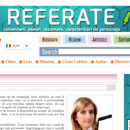
ROM
Filme
Liste
Monden
Citate Celebre
Zodiac
Director
it tip de conştiinţă, bine definită, pe care îi
nimicirea celor cu o structură a personalităţii
 de a-şi exprima opinia despre orice, de a-şi
ă se apere de duşmani şi de suspiciuni.
re de lucruri îi determină pe aceştia să considere
că bine, ci să se preocupe de modul cum pot lua
rezonabilului. Unui asemenea lider nu-i pasă de
anţei sale personale. Importanţa pe care o acordă