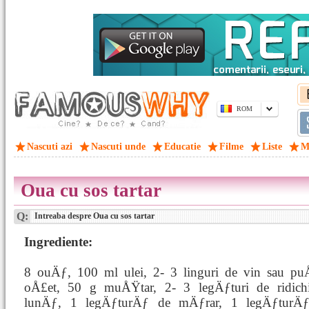
ROM
Nascuti azi
Nascuti unde
Educatie
Filme
Liste
M
Oua cu sos tartar
Q:
Intreaba despre Oua cu sos tartar
Ingrediente:
8 ouÄƒ, 100 ml ulei, 2- 3 linguri de vin sau pu
oÅ£et, 50 g muÅŸtar, 2- 3 legÄƒturi de ridich
lunÄƒ, 1 legÄƒturÄƒ de mÄƒrar, 1 legÄƒturÄ