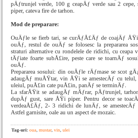
pÄƒtrunjel verde, 100 g ceapÄƒ verde sau 2 cepe, s
piper, cateva fire de tarhon.
Mod de preparare:
OuÄƒle se fierb tari, se curÄƒÅ£Äƒ de coajÄƒ ÅŸi 
ouÄƒ, restul de ouÄƒ se folosesc la prepararea 
straturi alternative cu rondelele de ridichi, cu ceapa
tÄƒiate foarte subÅ£ire, peste care se toarnÄƒ sosul
ouÄƒ.
Prepararea sosului: din ouÄƒle rÄƒmase se scot gÄ
adaugÄƒ muÅŸtar, vin ÅŸi se amestecÄƒ cu telul,
uleiul, puÅ£in cate puÅ£in, panÄƒ se terminÄƒ.
La sfarÅŸit se adaugÄƒ mÄƒrar, pÄƒtrunjel, tarho
dupÄƒ gust, sare ÅŸi piper. Pentru decor se toa
verdeaÅ£Äƒ, 2- 3 ridichi de lunÄƒ, se amestecÄƒ 
Astfel garnisite, oale au un aspect de mozaic.
Tag-uri:
oua
,
mustar
,
vin
,
ulei