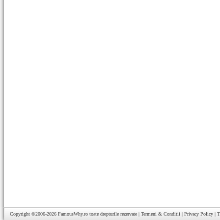
Copyright ©2006-2026
FamousWhy.ro
toate drepturile rezervate |
Termeni & Conditii
|
Privacy Policy
|
T