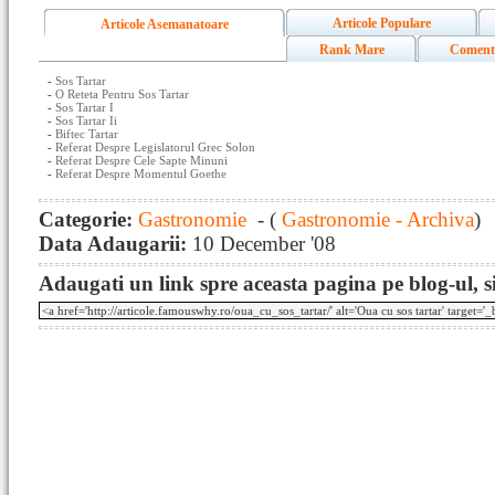
Articole Populare
Articole Asemanatoare
Rank Mare
Coment
-
Sos Tartar
-
O Reteta Pentru Sos Tartar
-
Sos Tartar I
-
Sos Tartar Ii
-
Biftec Tartar
-
Referat Despre Legislatorul Grec Solon
-
Referat Despre Cele Sapte Minuni
-
Referat Despre Momentul Goethe
Categorie:
Gastronomie
- (
Gastronomie - Archiva
)
Data Adaugarii:
10 December '08
Adaugati un link spre aceasta pagina pe blog-ul, si