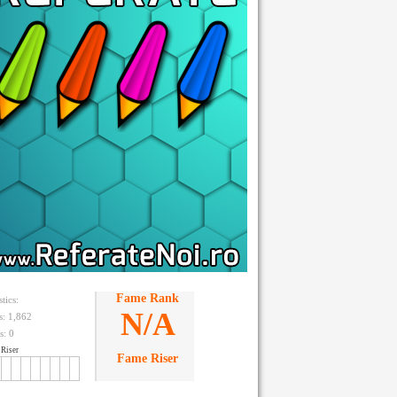
Fame Rank
stics:
N/A
ts: 1,862
s:
0
Riser
Fame Riser