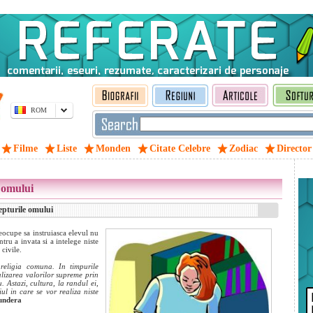
ROM
Filme
Liste
Monden
Citate Celebre
Zodiac
Director
e omului
epturile omului
eocupe sa instruiasca elevul nu
tru a invata si a intelege niste
 civile.
religia comuna. In timpurile
lizarea valorilor supreme prin
. Astazi, cultura, la randul ei,
ul in care se vor realiza niste
undera