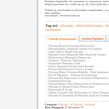
Formarea legaturilor de cunoastere si comunicare intercon
dreptul persoanei de a crede sau nu, de a face parte din o
Trebuie sa recunoastem in diversitate complexitatea, sa ap
adica solidara.
sursa imaginii : freeschoolclipart.com
Tag-uri:
educatie
,
interconfesionala
,
dr
crestinism
Articole Populare
Articole Asemanatoare
-
Educatia Pentru O Societate Democratica
-
Educatia Pentru Drepturile Omului Si Copilului
-
Citate Celebre Despre Educatie
-
Educatie Civica Drepturile Mele Drepturile Noastre
-
Modernizarea Demersului Democratic
-
Cetatenie - Definirea Termenului
-
Organizatia Natiunilor Unite
-
Factori Importanti In Procesul Educatiei
-
Premise Ale Educatiei Civice La Scolari
-
Educatia Pentru Ocrotirea Mediului - Parte Integrant
-
Ora De Dirigentie - Toleranta Si Intoleranta
-
Educatia Prin Raportarea La Societate Si Raportarea L
-
Cetateanul Prescolar
-
Educatia Pentru Valori Democratice In Perspectiva Co
-
Educatia In Spiritul Culturii Democratice
-
Democratia Si Scoala
-
Valente Formative Ale Democratiei La Varste Timpuri
-
Educatia Un Ansamblu Al Masurilor Aplicate Constient
Categorie:
Educatie
- (
Educatie - Archiva
)
Data Adaugarii:
10 December '07