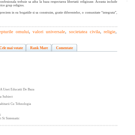
fesionala trebuie sa aiba la baza respectarea libertatii religioase. Aceasta include
rice grup religios.
reciem in ea bogatiile si sa construim, gratie diferentelor, o comunitate “integrata”,
epturile omului
,
valori universale
,
societatea civila
,
religie
,
Cele mai votate
Rank Mare
Comentate
a A Unei Educatii De Baza
a Subiect
abitarii Cu Tehnologia
i
 Si Sistematic