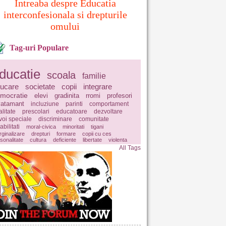
Intreaba despre Educatia
interconfesionala si drepturile
omului
Tag-uri Populare
ducatie
scoala
familie
ucare
societate
copii
integrare
mocratie
elevi
gradinita
rromi
profesori
vatamant
incluziune
parinti
comportament
litate
prescolari
educatoare
dezvoltare
voi speciale
discriminare
comunitate
abilitati
moral-civica
minoritati
tigani
ginalizare
drepturi
formare
copii cu ces
sonalitate
cultura
deficiente
libertate
violenta
All Tags