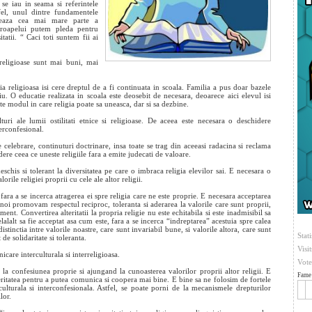
e iau in seama si referintele
tfel, unul dintre fundamentele
rcheaza cea mai mare parte a
aproapelui putem pleda pentru
atii. “ Caci toti suntem fii ai
religioase sunt mai buni, mai
ia religioasa isi cere dreptul de a fi continuata in scoala. Familia a pus doar bazele
iu. O educatie realizata in scoala este deosebit de necesara, deoarece aici elevul isi
e modul in care religia poate sa uneasca, dar si sa dezbine.
uri ale lumii ostilitati etnice si religioase. De aceea este necesara o deschidere
terconfesional.
de celebrare, continuturi doctrinare, insa toate se trag din aceeasi radacina si reclama
re ceea ce uneste religiile fara a emite judecati de valoare.
eschis si tolerant la diversitatea pe care o imbraca religia elevilor sai. E necesara o
rile religiei proprii cu cele ale altor religii.
 fara a se incerca atragerea ei spre religia care ne este proprie. E necesara acceptarea
 noi promovam respectul reciproc, toleranta si aderarea la valorile care sunt proprii,
ment. Convertirea alteritatii la propria religie nu este echitabila si este inadmisibil sa
elalalt sa fie acceptat asa cum este, fara a se incerca “indreptarea” acestuia spre calea
stinctia intre valorile noastre, care sunt invariabil bune, si valorile altora, care sunt
Stati
 de solidaritate si toleranta.
Visi
are interculturala si interreligioasa.
Vote
la confesiunea proprie si ajungand la cunoasterea valorilor proprii altor religii. E
Fame 
itatea pentru a putea comunica si coopera mai bine. E bine sa ne folosim de fortele
rculturala si interconfesionala. Astfel, se poate porni de la mecanismele drepturilor
lor.