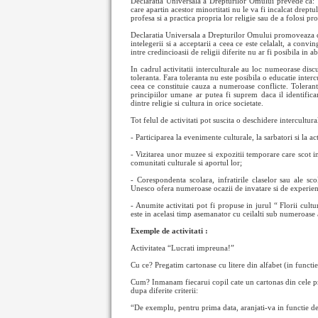
Declaratia Universala a Drepturilor Omului prevede ca: “in
care apartin acestor minortitati nu le va fi incalcat drept
profesa si a practica propria lor religie sau de a folosi pr
Declaratia Universala a Drepturilor Omului promoveaza dezvo
intelegerii si a acceptarii a ceea ce este celalalt, a convi
intre credincioasii de religii diferite nu ar fi posibila in 
In cadrul activitatii interculturale au loc numeorase disc
toleranta. Fara toleranta nu este posibila o educatie intercu
ceea ce constituie cauza a numeroase conflicte. Toleranta
principiilor umane ar putea fi suprem daca il identifica
dintre religie si cultura in orice societate.
Tot felul de activitati pot suscita o deschidere intercultura
- Participarea la evenimente culturale, la sarbatori si la acti
- Vizitarea unor muzee si expozitii temporare care scot in
comunitati culturale si aportul lor;
- Corespondenta scolara, infratirile claselor sau ale scol
Unesco ofera numeroase ocazii de invatare si de experiente
- Anumite activitati pot fi propuse in jurul “ Florii cultu
este in acelasi timp asemanator cu ceilalti sub numeroase as
Exemple de activitati :
Activitatea “Lucrati impreuna!”
Cu ce? Pregatim cartonase cu litere din alfabet (in functi
Cum? Inmanam fiecarui copil cate un cartonas din cele pre
dupa diferite criterii:
“De exemplu, pentru prima data, aranjati-va in functie de lo