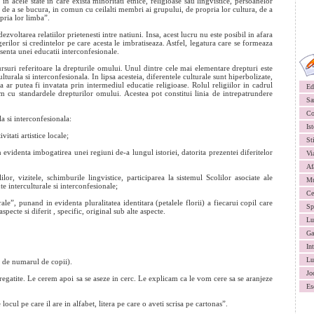
 acele state in care exista minoritati etnice, religioase sau lingvistice, persoanelor
ul de a se bucura, in comun cu ceilalti membri ai grupului, de propria lor cultura, de a
opria lor limba”.
ltarea relatiilor prietenesti intre natiuni. Insa, acest lucru nu este posibil in afara
ngerilor si credintelor pe care acesta le imbratiseaza. Astfel, legatura care se formeaza
absenta unei educatii interconfesionale.
ursuri referitoare la drepturile omului. Unul dintre cele mai elementare drepturi este
lturala si interconfesionala. In lipsa acesteia, diferentele culturale sunt hiperbolizate,
 ar putea fi invatata prin intermediul educatie religioase. Rolul religiilor in cadrul
Ed
m cu standardele drepturilor omului. Acestea pot constitui linia de intrepatrundere
Sa
Co
la si interconfesionala:
Ist
vitati artistice locale;
St
 evidenta imbogatirea unei regiuni de-a lungul istoriei, datorita prezentei diferitelor
Vi
Af
ilor, vizitele, schimburile lingvistice, participarea la sistemul Scolilor asociate ale
Mu
 interculturale si interconfesionale;
Ce
rale”, punand in evidenta pluralitatea identitara (petalele florii) a fiecarui copil care
Sp
pecte si diferit , specific, original sub alte aspecte.
Lu
Ga
In
Lu
e de numarul de copii).
Jo
gatite. Le cerem apoi sa se aseze in cerc. Le explicam ca le vom cere sa se aranjeze
Es
cul pe care il are in alfabet, litera pe care o aveti scrisa pe cartonas”.