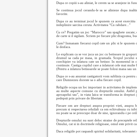
Dupa ce copiii s-au aliniat, le cerem sa se aranjeze in func
Se continua jocul cerandu-le sa se alinieze dupa inalt
favorite.
Dupa ce au terminat jocul le spunem ca acest exercitiu l
indeplinire sarcina ceruta. Activitatea “Cu rabdare...”
Cu ce? Pregatim un joc “Marocco” sau spaghete uscate; c
de carte si il sigilam. Scriem pe fiecare plic:dragostea, buc
Cum? Inmanam fiecarui copil cate un plic si le spunem ca 
le desfaca.
Le explicam ca se vor juca un joc cu betisoare in grupuri 
drumul sa cada pe masa, in gramada. Scopul jocului est
coechipier va inlatura cate un betisor. In momentul in c
continuie. Castiga copilul care a inlaturat cele mai multe 
(Pentru a inlatura betisoarele se poate folosi mana sau un
Dupa ce s-au anuntat castigatorii vom sublinia ca pentru a
care Dumnezeu doreste sa o aiba fiecare copil.
Religiile ocupa un loc important in activitatea de imple
au multe aspecte comune cu drepturile omului. Astfel p
aproapelui tau”, in viata laica se transforma in drepturi
pedepsit prin privare de libertate.
Fiecare om are drepturi asupra propriei vieti, asupra bu
precum si respectarea celuilalt ca om echivaleaza cu iub
nu poate sa se preocupe doar de sine, ignorandu-i pe ceila
Drepturile omului nu sunt deloc straine de preceptele rel
Omului, cat si in doctrinele religioase, omul este privit ca
Daca religiile pot raspandi spiritul solidaritatii, tolerantei 