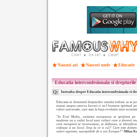
Nascuti azi
Nascuti unde
Educatie
Educatia interconfesionala si drepturil
Q:
Intreaba despre Educatia interconfesionala si dr
Educatia in domeniul drepturilor omului trebuie sa se pr
numai asupra catorva lucruri ci sa-l formeze spiritual pen
valori universale, care stau la baza evolutiei unei societati
"In Evul Mediu, unitatea europeana se sprijinea pe 
moderne ea a cedat locul unei culturi care a devenit rea
care europenii se recunosteau, se defineau, se identificau
cedeaza si ea locul. Insa la ce si cui? Care este domeni
valori supreme, susceptibile de a uni Europa?"-
Milan K