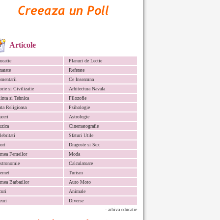
Articole
ucatie
Planuri de Lectie
natate
Referate
mentarii
Ce Inseamna
orie si Civilizatie
Arhitectura Navala
iinta si Tehnica
Filozofie
ata Religioasa
Psihologie
aceri
Astrologie
zica
Cinematografie
lebritati
Sfaturi Utile
ort
Dragoste si Sex
mea Femeilor
Moda
stronomie
Calculatoare
ternet
Turism
mea Barbatilor
Auto Moto
curi
Animale
euri
Diverse
- arhiva educatie