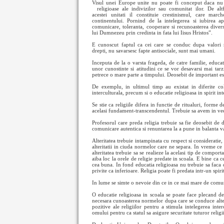
Visul unei Europe unite nu poate fi conceput daca nu s
religioase ale indivizilor sau comunitat
ilor. De al
acestei unitati il constituie crestinismul, care ma
continentului. Pornind de la intelegerea si iubirea 
comunicare, toleranta, cooperare si recunoasterea diversit
lui Dumnezeu prin credinta in fata lui Iisus Hristos”.
E cunoscut faptul ca cei care se conduc dupa valori 
drepti, nu savarsesc fapte antisociale, sunt mai umani.
Inceputa de la o varsta frageda, de catre familie, educat
unor cunostinte si atitudini ce se vor desavarsi mai tarz
petrece o mare parte a timpului. Deosebit de important est
De exemplu, in ultimul timp au existat in diferite colt
interculturala, precum si o educatie religioasa in spirit in
Se stie ca religiile difera in functie de ritualuri, forme 
acelasi fundament-transcendentul. Trebuie sa avem in vede
Profesorul care preda religia trebuie sa fie deosebit de d
comunicare autentica si renuntarea la a pune in balanta valo
Alteritatea trebuie intampinata cu respect si consideratie,
alteritatii in ciuda normelor care ne separa. In vreme ce
alteritatea trebuie sa se realieze la acelasi tip de comporta
aiba loc la orele de religie predate in scoala. E bine ca c
cea buna. In fond educatia religioasa nu trebuie sa faca di
privite ca inferioare. Religia poate fi predata intr-un spirit
In lume se simte o nevoie din ce in ce mai mare de comunic
O educatie religioasa in scoala se poate face plecand de 
necesara cunoasterea normelor dupa care se conduce alter
pozitive ale religiilor pentru a stimula intelegerea inte
omului pentru ca statul sa asigure securitate tuturor religii