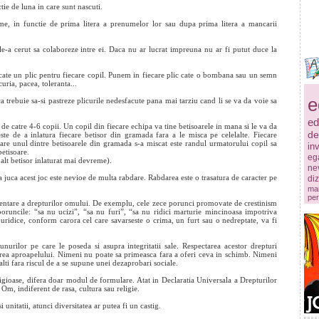
tie de luna in care sunt nascuti.
ime, in functie de prima litera a prenumelor lor sau dupa prima litera a mancarii
e-a cerut sa colaboreze intre ei. Daca nu ar lucrat impreuna nu ar fi putut duce la
ate un plic pentru fiecare copil. Punem in fiecare plic cate o bombana sau un semn
uria, pacea, toleranta...
e
trebuie sa-si pastreze plicurile nedesfacute pana mai tarziu cand li se va da voie sa
ed
de catre 4-6 copii. Un copil din fiecare echipa va tine betisoarele in mana si le va da
de
e de a inlatura fiecare betisor din gramada fara a le misca pe celelalte. Fiecare
are unul dintre betisoarele din gramada s-a miscat este randul urmatorului copil sa
in
betisoare.
ega
 alt betisor inlaturat mai devreme).
ne
 juca acest joc este nevioe de multa rabdare. Rabdarea este o trasatura de caracter pe
diz
mar
per
mentare a drepturilor omului. De exemplu, cele zece porunci promovate de crestinism
oruncile: “sa nu ucizi”, “sa nu furi”, “sa nu ridici marturie mincinoasa impotriva
 juridice, conform carora cel care savarseste o crima, un furt sau o nedreptate, va fi
nurilor pe care le poseda si asupra integritatii sale. Respectarea acestor drepturi
irea aproapelului. Nimeni nu poate sa primeasca fara a oferi ceva in schimb. Nimeni
lti fara riscul de a se supune unei dezaprobari sociale.
igioase, difera doar modul de formulare. Atat in Declaratia Universala a Drepturilor
 Om, indiferent de rasa, cultura sau religie.
si unitatii, atunci diversitatea ar putea fi un castig.