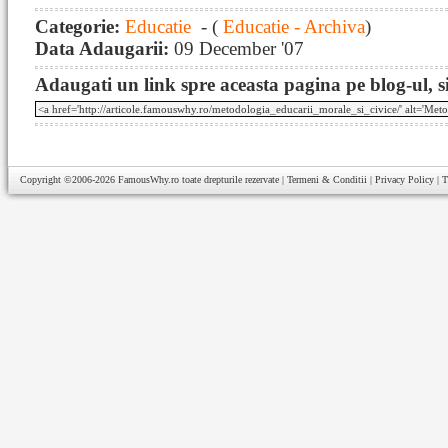
Categorie:
Educatie
- (
Educatie - Archiva
)
Data Adaugarii:
09 December '07
Adaugati un link spre aceasta pagina pe blog-ul, si
Copyright ©2006-2026
FamousWhy.ro
toate drepturile rezervate |
Termeni & Conditii
|
Privacy Policy
|
T