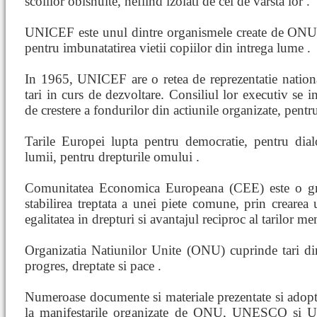
scolilor obisnuite, nefiind izolati de cei de varsta lor .
UNICEF este unul dintre organismele create de ONU i
pentru imbunatatirea vietii copiilor din intrega lume .
In 1965, UNICEF are o retea de reprezentatie nation
tari in curs de dezvoltare. Consiliul lor executiv se i
de crestere a fondurilor din actiunile organizate, pentru
Tarile Europei lupta pentru democratie, pentru dial
lumii, pentru drepturile omului .
Comunitatea Economica Europeana (CEE) este o gr
stabilirea treptata a unei piete comune, prin crearea
egalitatea in drepturi si avantajul reciproc al tarilor m
Organizatia Natiunilor Unite (ONU) cuprinde tari di
progres, dreptate si pace .
Numeroase documente si materiale prezentate si adopta
la manifestarile organizate de ONU, UNESCO si U