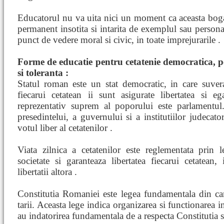
Educatorul nu va uita nici un moment ca aceasta boga
permanent insotita si intarita de exemplul sau personal
punct de vedere moral si civic, in toate imprejurarile .
Forme de educatie pentru cetatenie democratica, p
si toleranta :
Statul roman este un stat democratic, in care suvera
fiecarui cetatean ii sunt asigurate libertatea si e
reprezentativ suprem al poporului este parlamentul.
presedintelui, a guvernului si a institutiilor judecato
votul liber al cetatenilor .
Viata zilnica a cetatenilor este reglementata prin 
societate si garanteaza libertatea fiecarui cetatean
libertatii altora .
Constitutia Romaniei este legea fundamentala din care
tarii. Aceasta lege indica organizarea si functionarea ins
au indatorirea fundamentala de a respecta Constitutia si 