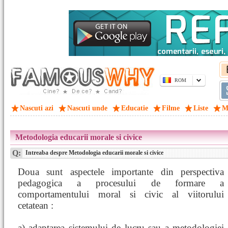
ROM
Nascuti azi
Nascuti unde
Educatie
Filme
Liste
M
Metodologia educarii morale si civice
Q:
Intreaba despre Metodologia educarii morale si civice
Doua sunt aspectele importante din perspectiva
pedagogica a procesului de formare a
comportamentului moral si civic al viitorului
cetatean :
a) adaptarea sistemului de lucru sau a metodologiei