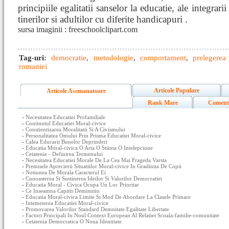
principiile egalitatii sanselor la educatie, ale integrarii 
tinerilor si adultilor cu diferite handicapuri .
sursa imaginii : freeschoolclipart.com
Tag-uri:
democratie
,
metodologie
,
comportament
,
prelegerea
romaniei
Articole Populare
Articole Asemanatoare
Rank Mare
Coment
-
Necesitatea Educatiei Profamiliale
-
Continutul Educatiei Moral-civice
-
Constientizarea Moralitatii Si A Civismului
-
Personalitatea Omului Prin Prisma Educatiei Moral-civice
-
Calea Educarii Bunelor Deprinderi
-
Educatia Moral-civica O Arta O Stiinta O Intelepciune
-
Cetatenie - Definirea Termenului
-
Necesitatea Educatiei Morale De La Cea Mai Frageda Varsta
-
Premisele Aprecierii Situatiilor Moral-civice In Gradinita De Copii
-
Notiunea De Morala Caracterul Ei
-
Cunoasterea Si Sustinerea Ideilor Si Valorilor Democratiei
-
Educatia Moral - Civica Ocupa Un Loc Prioritar
-
Ce Inseamna Capitis Deminutio
-
Educatia Moral-civica Limite Si Mod De Abordare La Clasele Primare
-
Intemeierea Educatiei Moral-civice
-
Promovarea Valorilor Standard Demnitate Egalitate Libertate
-
Factori Principali In Noul Context European Al Relatiei Scoala-familie-comunitate
-
Cetatenia Democratica O Noua Identitate