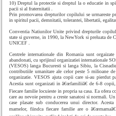
10) Dreptul la protectie si dreptul la o educatie in spi
pacii si al fraternitatii .
Prin promovarea drepturilor copilului se urmareste prot
in spiritul pacii, demnitatii, tolerantei, libertatii, egalitat
Conventia Natiunilor Unite privind drepturile copilul
state si guverne, in 1990, la NewYork si preluata de
UNICEF .
Centrele internationale din Romania sunt orgaizate
abandonati, cu sprijinul organizatiei international
(VESOS) langa Bucuresti si langa Sibiu, la Cisnadie
contributiile umanitare ale celor peste 5 milioane de 
organizatie. VESOS ajuta copii care si-au pierdut pa
Acestia sunt organizati in â€œfamiliiâ€ de 6-8 copii, 
Fiecare familie locuieste in propria sa casa. Ea ofera c
care au nevoie pentru a creste sanatosi si normali. Un
case plasate sub conducerea unui director. Acesta i
mamelor, fiindca fiecare familie are o â€œmamaâ€.