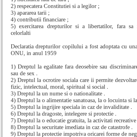
2) respecatera Constitutiei si a legilor ;
3) apararea tarii ;
4) contributii financiare ;
5) exercitarea drepturilor si a libertatilor, fara sa i
celorlalti
Declaratia drepturilor copilului a fost adoptata cu u
ONU, in anul 1959
1) Dreptul la egalitate fara deosebire sau discriminare
sau de sex .
2) Dreptul la ocrotire sociala care ii permite dezvolta
fizic, intelectual, moral, spiritual si social .
3) Dreptul la un nume si o nationalitate .
4) Dreptul la o alimentatie sanatoasa, la o locuinta si la
5) Dreptul la ingrijire speciala in caz de invaliditate .
6) Dreptul la dragoste, intelegere si protectie .
7) Dreptul la o educatie gratuita, la activitati recreative
8) Dreptul la securitate imediata in caz de catastrofe .
9) Dreptul la protectie impotriva oricarei forme de negl