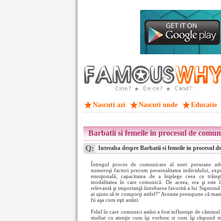
Nascuti azi
Nascuti unde
Educatie
Barbatii si femeile in procesul de comun
Q:
Intreaba despre Barbatii si femeile in procesul 
Întregul proces de comunicare al unei persoane ad
numeroşi factori precum personalitatea individului, expe
emoţională, capacitatea de a înţelege ceea ce trăieş
modalitatea în care comunică. De aceea, era şi este 
relevantă şi importanţă întrebarea favorită a lui Sigmun
ai ajuns să te comporţi astfel?" Aceasta presupune că mama
fii aşa cum eşti astăzi.
Felul în care comunici astăzi a fost influenţat de căminul 
studiat cu atenţie cum îşi vorbesc si cum îşi răspund me