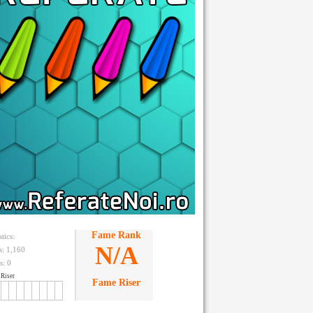
Fame Rank
stics:
N/A
ts: 1,160
s:
0
Riser
Fame Riser