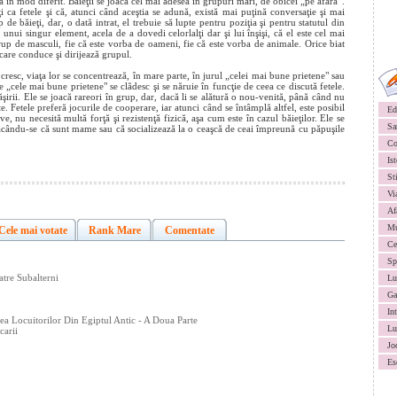
zează în mod diferit. Băieţii se joacă cel mai adesea în grupuri mari, de obicei „pe afară”.
ţi ca fetele şi că, atunci când aceştia se adună, există mai puţină conversaţie şi mai
e băieţi, dar, o dată intrat, el trebuie să lupte pentru poziţia şi pentru statutul din
unui singur element, acela de a dovedi celorlalţi dar şi lui înşişi, că el este cel mai
up de masculi, fie că este vorba de oameni, fie că este vorba de animale. Orice biat
care conduce şi dirijează grupul.
cresc, viaţa lor se concentrează, în mare parte, în jurul „celei mai bune prietene" sau
 „cele mai bune prietene" se clădesc şi se năruie în funcţie de ceea ce discută fetele.
şirii. Ele se joacă rareori în grup, dar, dacă li se alătură o nou-venită, până când nu
te. Fetele preferă jocurile de cooperare, iar atunci când se întâmplă altfel, este posibil
Ed
ve, nu necesită multă forţă şi rezistenţă fizică, aşa cum este în cazul băieţilor. Ele se
Sa
făcându-se că sunt mame sau că socializează la o ceaşcă de ceai împreună cu păpuşile
Co
Ist
St
Vi
Af
Mu
Cele mai votate
Rank Mare
Comentate
Ce
Sp
atre Subalterni
Lu
Ga
In
ea Locuitorilor Din Egiptul Antic - A Doua Parte
Lu
carii
Jo
Es