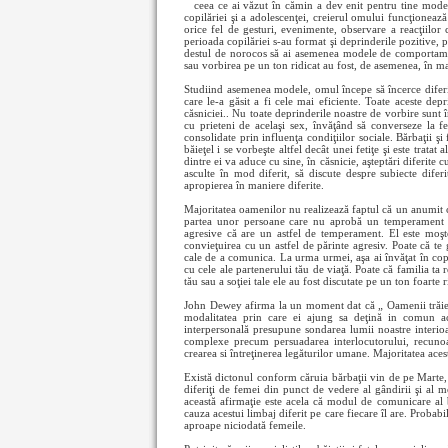
ceea ce ai văzut în cămin a dev
enit pentru tine mod
copilăriei şi a adolescenţei, creierul omului funcţioneaz
orice fel de gesturi, evenimente, observare a reacţiilor 
perioada copilăriei s-au format şi deprinderile pozitive, p
destul de norocos să ai asemenea modele de comportament. 
sau vorbirea pe un ton ridicat au fost, de asemenea, în ma
Studiind asemenea modele, omul începe să încerce diferi
care le-a găsit a fi cele mai eficiente. Toate aceste dep
căsniciei.. Nu toate deprinderile noastre de vorbire sunt î
cu prieteni de acelaşi sex, învăţând să converseze la fel
consolidate prin influenţa condiţiilor sociale. Bărbaţii ş
băieţel i se vorbeşte altfel decât unei fetiţe şi este tratat
dintre ei va aduce cu sine, în căsnicie, aşteptări diferite c
asculte în mod diferit, să discute despre subiecte difer
apropierea în maniere diferite.
Majoritatea oamenilor nu realizează faptul că un anumit co
partea unor persoane care nu aprobă un temperament p
agresive că are un astfel de temperament. El este moşten
convieţuirea cu un astfel de părinte agresiv. Poate că te
cale de a comunica. La urma urmei, aşa ai învăţat în copi
cu cele ale partenerului tău de viaţă. Poate că familia ta r
tău sau a soţiei tale ele au fost discutate pe un ton foarte r
John Dewey afirma la un moment dat că „ Oamenii trăiesc
modalitatea prin care ei ajung sa deţină in comun a
interpersonală presupune sondarea lumii noastre interioa
complexe precum persuadarea interlocutorului, recunoaş
crearea si întreţinerea legăturilor umane. Majoritatea aces
Există dictonul conform căruia bărbaţii vin de pe Marte, i
diferiţi de femei din punct de vedere al gândirii şi al m
această afirmaţie este acela că modul de comunicare al bă
cauza acestui limbaj diferit pe care fiecare îl are. Probab
aproape niciodată femeile.