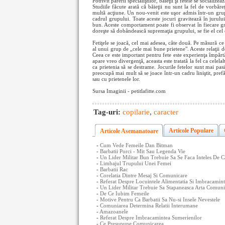
Potrivit părerii specialiştilor, băieţii şi fetele se sociali
Studiile făcute arată că băieţii nu sunt la fel de vorbăre
multă acţiune. Un nou-venit este uşor admis într-un grup d
cadrul grupului. Toate aceste jocuri gravitează în jurului 
bun. Aceste comportament poate fi observat în fiecare gr
doreşte să dobândească supremaţia grupului, se fie el cel 
Fetiţele se joacă, cel mai adesea, câte două. Pe măsură ce 
al unui grup de „cele mai bune prietene". Aceste relaţii de
Ceea ce este important pentru fete este experienţa împărtă
apare vreo divergenţă, aceasta este tratată la fel ca celelal
ca prietenia să se destrame. Jocurile fetelor sunt mai pasi
preocupă mai mult să se joace într-un cadru liniştit, pre
sau cu prietenele lor.
Sursa Imaginii - petitlafitte.com
Tag-uri:
copilarie
,
caracter
Articole Populare
Articole Asemanatoare
-
Cum Vede Femeile Dan Bitman
-
Barbatii Porci - Mit Sau Legenda Vie
-
Un Lider Militar Bun Trebuie Sa Se Faca Inteles De C
-
Limbajul Trupului Unei Femei
-
Barbatii Rac
-
Corelatia Dintre Mesaj Si Comunicare
-
Referat Despre Locuintele Alimentatia Si Imbracamint
-
Un Lider Militar Trebuie Sa Stapaneasca Arta Comuni
-
De Ce Iubim Femeile
-
Motive Pentru Ca Barbatii Sa Nu-si Insele Nevestele
-
Comuniarea Determina Relatii Interumane
-
Amazoanele
-
Referat Despre Imbracamintea Sumerienilor
-
Ce Presupune Comunicarea