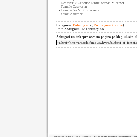
-
Deosebirile Genetice Dintre Barbati Si Femei
-
Femeile Capricorn
-
Femeile Nu Sunt Inferioare
-
Femeile Berbec
Categorie:
Psihologie
- (
Psihologie - Archiva
)
Data Adaugarii:
12 February '08
Adaugati un link spre aceasta pagina pe blog-ul, site-u
Copyright ©2006-2026
FamousWhy.ro
toate drepturile rezervate |
Te