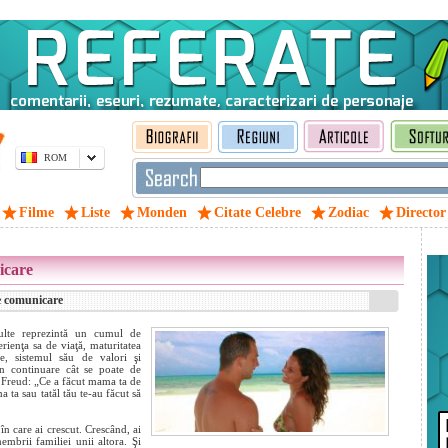
ROM
Filme
Liste
Monden
Citate Celebre
Zodiac
Director
icare
de comunicare
ulte reprezintă un cumul de
rienţa sa de viaţă, maturitatea
te, sistemul său de valori şi
în continuare cât se poate de
d Freud: „Ce a făcut mama ta de
 ta sau tatăl tău te-au făcut să
în care ai crescut. Crescând, ai
mbrii familiei unii altora. Şi