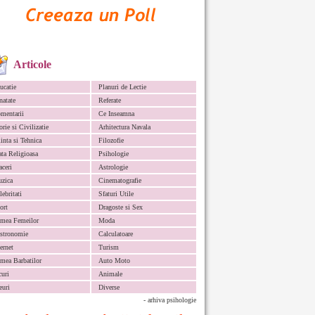
Articole
ucatie
Planuri de Lectie
natate
Referate
mentarii
Ce Inseamna
orie si Civilizatie
Arhitectura Navala
iinta si Tehnica
Filozofie
ata Religioasa
Psihologie
aceri
Astrologie
zica
Cinematografie
lebritati
Sfaturi Utile
ort
Dragoste si Sex
mea Femeilor
Moda
stronomie
Calculatoare
ternet
Turism
mea Barbatilor
Auto Moto
curi
Animale
euri
Diverse
- arhiva psihologie