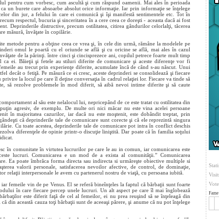
elul pentru cum vorbesc, cum ascultă şi cum răspund oamenii. Mai ales în perioada
ă ca un burete care absoarbe absolut orice informaţie. Iar prin informaţie se înţelege
celor din jur, a felului în care ei comunică şi îşi manifestă sentimentele etc. Tot în
recum respectul, bucuria şi sinceritatea în a cere ceea ce doreşti - aceasta dacă ai fost
Deprinderile distructive, precum ostilitatea, citirea gândurilor celorlalţi, tăcerea
re măsură, învăţate în copilărie.
te metode pentru a obţine ceea ce vrea şi, în cele din urmă, rămâne la modelele pe
rinderi omul le poartă cu el oriunde se află şi cu oricine se află, mai ales în cazul
nvăţate de la părinţi. între cinci şi cincisprezece ani, copilul petrece foarte mult timp
 ca ei. Băieţii şi fetele au stiluri diferite de comunicare şi aceste diferenţe vor fi
i femeile au trecut prin experienţe diferite, acumulate încă de când s-au născut. Unui
 altfel decât o fetiţă. Pe măsură ce ei cresc, aceste deprinderi se consolidează şi fiecare
u privire la locul pe care îl deţine conversaţia în cadrul relaţiei lor. Fiecare va tinde să
ite, să rezolve problemele în mod diferit, să aibă nevoi intime diferite şi să caute
mportament al său este nelalocul lui, nepricepând de ce este tratat cu ostilitatea din
uţin agresiv, de exemplu. De multe ori nici măcar nu este vina acelei persoane
it în majoritatea cazurilor, iar dacă nu este moştenit, este dobândit treptat, prin
 gândeşti că deprinderile tale de comunicare sunt corecte şi că ele reprezintă singura
lărie. Cu toate acestea, deprinderile tale de comunicare pot intra în conflict deschis
ezolva diferenţele de opinie printr-o discuţie liniştită. Dar poate că în familia soţului
idicat.
 în comunitate în virtutea lucrurilor pe care le au in comun, iar comunicarea este
ceste lucruri. Comunicarea e un mod de a exista al comunităţii.” Comunicarea
re. Ea poate îmbrăca forma directa sau indirecta si urmăreşte obiective multiple si
Stati
terea valorii personale, satisfacerea nevoilor afective, de control, de dominaţie,
tor relaţii interpersonale le avem cu partenerul nostru de viaţă, cu persoana iubită.
Visi
Vote
ar femeile vin de pe Venus. El se referă bineînţeles la faptul că bărbaţii sunt foarte
odului în care fiecare percep unele lucruri. Un alt aspect pe care îl mai înglobează
Fame 
rbaţilor este diferit faţă de cel al femeilor, ei nu prea reuşind să se înţeleagă din
il că din această cauza toţi bărbaţii sunt de aceeaşi părere, şi anume că nu pot înţelege