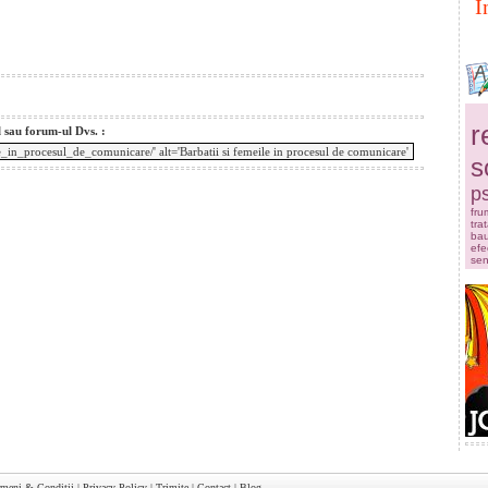
I
r
l sau forum-ul Dvs. :
s
ps
fru
tra
bau
efe
sen
rmeni & Conditii
|
Privacy Policy
|
Trimite
|
Contact
|
Blog