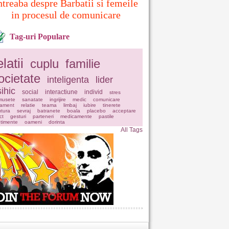
ntreaba despre Barbatii si femeile
in procesul de comunicare
Tag-uri Populare
elatii
cuplu
familie
ocietate
inteligenta
lider
ihic
social
interactiune
individ
stres
musete
sanatate
ingrijire
medic
comunicare
tament
relatie
teama
limbaj
iubire
tinerete
tura
sevraj
batranete
boala
placebo
acceptare
ct
gesturi
parteneri
medicamente
pastile
timente
oameni
dorinta
All Tags