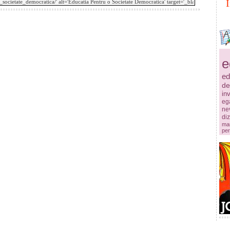
e
ed
de
in
ega
ne
diz
mar
per