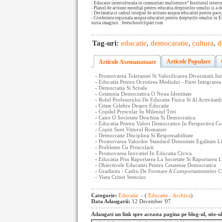
- Educatie interculturala in comunitati multietnice’’ Institutul inter
- Planul de actiune mondial pentru educatia drepturilor omului si a d
- Declaratia si cadrul integral de actiune asupra educatiei pentru pac
- Conferinta regionala asupra educatiei pentru drepturile omului in 
sursa imaginii : freeschoolclipart.com
Tag-uri:
educatie
,
democaratie
,
cultura
,
d
Articole Populare
Articole Asemanatoare
-
Promovarea Tolerantei Si Valorificarea Diversitatii In
-
Educatia Pentru Ocrotirea Mediului - Parte Integrant
-
Democratia Si Scoala
-
Cetatenia Democratica O Noua Identitate
-
Rolul Profesorului De Educatie Fizica Si Al Activitatil
-
Citate Celebre Despre Educatie
-
Copilul Prescolar In Mileniul Trei
-
Catre O Societate Deschisa Si Democratica
-
Educatia Pentru Valori Democratice In Perspectiva Co
-
Copiii Sunt Viitorul Romaniei
-
Democratie Disciplina Si Responsabilitate
-
Promovarea Valorilor Standard Demnitate Egalitate Li
-
Probleme Cu Prescolarii
-
Promovarea Inovatiei In Educatia Civica
-
Educatia Prin Raportarea La Societate Si Raportarea L
-
Obiectivele Educatiei Pentru Cetatenie Democratica
-
Gradinita - Cadru De Formare A Comportamentelor Ci
-
Viata Crinei Semciuc
Categorie:
Educatie
- (
Educatie - Archiva
)
Data Adaugarii:
12 December '07
Adaugati un link spre aceasta pagina pe blog-ul, site-u