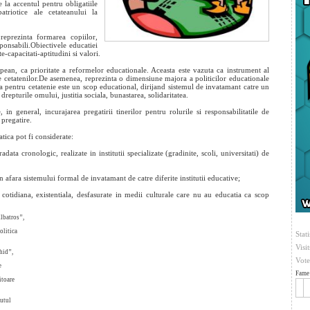
e la accentul pentru obligatiile
atriotice ale cetateanului la
 reprezinta formarea copiilor,
esponsabili.Obiectivele educatiei
capacitati-aptitudini si valori.
pean, ca prioritate a reformelor educationale. Aceasta este vazuta ca instrument al
ile cetatenilor.De asemenea, reprezinta o dimensiune majora a politicilor educationale
ia pentru cetatenie este un scop educational, dirijand sistemul de invatamant catre un
drepturile omului, justitia sociala, bunastarea, solidaritatea.
in general, incurajarea pregatirii tinerilor pentru rolurile si responsabilitatile de
 pregatire.
tica pot fi considerate:
data cronologic, realizate in institutii specializate (gradinite, scoli, universitati) de
 afara sistemului formal de invatamant de catre diferite institutii educative;
cotidiana, existentiala, desfasurate in medii culturale care nu au educatia ca scop
Albatros’’,
olitica
Stati
Visi
hid’’,
Vote
e
Fame 
itoare
tutul