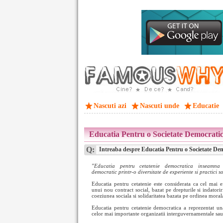
Nascuti azi
Nascuti unde
Educatie
Educatia Pentru o Societate Democrati
Q:
Intreaba despre Educatia Pentru o Societate De
"Educatia pentru cetatenie democratica inseamna 
democratic printr-o diversitate de experiente si practici s
Educatia pentru cetatenie este considerata ca cel mai ef
unui nou contract social, bazat pe drepturile si indatoriri
coeziunea sociala si solidaritatea bazata pe ordinea moral
Educatia pentru cetatenie democratica a reprezentat un
celor mai importante organizatii interguvernamentale s