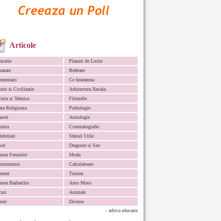
Articole
ucatie
Planuri de Lectie
natate
Referate
mentarii
Ce Inseamna
orie si Civilizatie
Arhitectura Navala
iinta si Tehnica
Filozofie
ata Religioasa
Psihologie
aceri
Astrologie
zica
Cinematografie
lebritati
Sfaturi Utile
ort
Dragoste si Sex
mea Femeilor
Moda
stronomie
Calculatoare
ternet
Turism
mea Barbatilor
Auto Moto
curi
Animale
euri
Diverse
- arhiva educatie