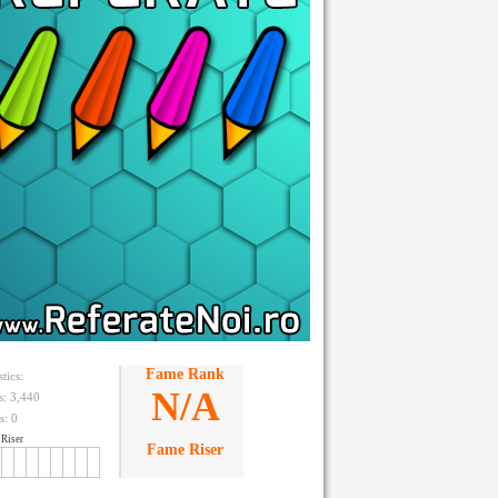
Fame Rank
stics:
N/A
ts: 3,440
s:
0
Riser
Fame Riser