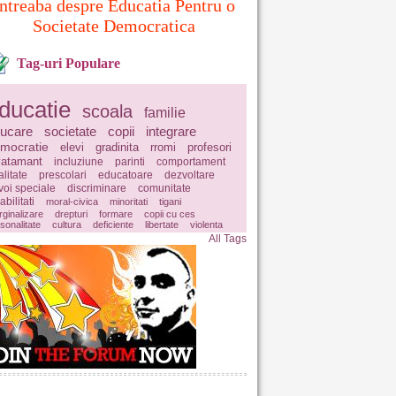
Intreaba despre Educatia Pentru o
Societate Democratica
Tag-uri Populare
ducatie
scoala
familie
ucare
societate
copii
integrare
mocratie
elevi
gradinita
rromi
profesori
vatamant
incluziune
parinti
comportament
litate
prescolari
educatoare
dezvoltare
voi speciale
discriminare
comunitate
abilitati
moral-civica
minoritati
tigani
ginalizare
drepturi
formare
copii cu ces
sonalitate
cultura
deficiente
libertate
violenta
All Tags