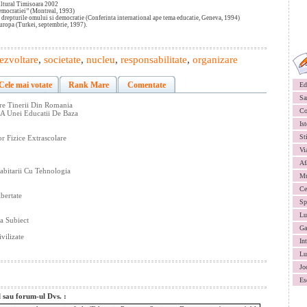
cultural Timisoara 2002
emocratiei’’ (Montreal, 1993)
e, drepturile omului si democratie (Conferinta international ape tema educatie, Geneva, 1994)
Europa (Turkei, septembrie, 1997).
ezvoltare
,
societate
,
nucleu
,
responsabilitate
,
organizare
Cele mai votate
Rank Mare
Comentate
Ed
Sa
tre Tinerii Din Romania
Co
a A Unei Educatii De Baza
Ist
St
or Fizice Extrascolare
Vi
Af
abitarii Cu Tehnologia
Mu
Ce
bertate
Sp
Lu
a Subiect
Ga
vilizate
In
Lu
Jo
Es
l sau forum-ul Dvs. :