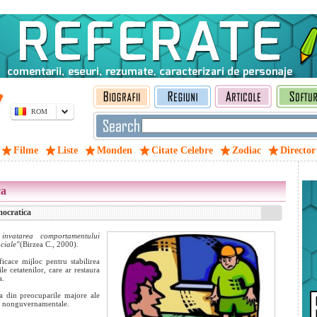
ROM
Filme
Liste
Monden
Citate Celebre
Zodiac
Director
ca
mocratica
invatarea comportamentului
ociale"
(Birzea C., 2000).
icace mijloc pentru stabilirea
le cetatenilor, care ar restaura
a.
a din preocuparile majore ale
au nonguvernamentale.