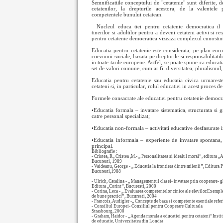
Semnificatiile conceptului de "cetatenie" sunt diferite, d
cetatenilor, la drepturile acestora, de la valentele p
competentele bunului cetatean.
Nucleul educa
tiei pentru cetatenie democratica il
tinerilor si adultilor pentru a deveni cetateni activi si r
pentru cetatenie democratica vizeaza complexul cunostinte-
Educatia pentru cetatenie este considerata, pe plan euro
coeziunii sociale, bazata pe drepturile si responsabilitat
in toate tarile europene. Astfel, se poate spune ca educat
set de valori comune, cum ar fi: diversitatea, pluralismul, 
Educatia pentru cetatenie sau educatia civica urmareste, 
cetateni si, in particular, rolul educatiei in acest proces de
Formele consacrate ale educatiei pentru cetatenie democra
•Educatia formala – invatare sistematica, structurata si gra
catre personal specializat;
•Educatia non-formala – activitati educative desfasurate in
•Educatia informala – experiente de invatare spontana, 
principal.
Bibliografie :
- Cristea, R., Cristea ,M.- ,, Personalitatea si idealul moral’’, editura ,,
Bucuresti, 1989
- Vaideanu, George - ,, Educatia la frontiera dintre milenii’’, Editura P
Bucuresti,1988
- Ulrich, Catalina - ,, Managementul clasei- invatare prin cooperare- g
Editura ,,Corint’’, Bucuresti, 2000
- Corina, Leca - ,, Evaluarea competentelor cinice ale elevilor.Exempl
de bune practici’’, Bucuresti, 2004
- Francois, Audigier -,, Concepte de baza si competente esentiale refer
- Consiliul Europei- Consiliul pentru Cooperare Culturala
Strasbourg, 2000
- Graham, Haidor - ,, Agenda morala a educatiei pentru cetateni’’Insti
de educatie, Universitatea din Londra