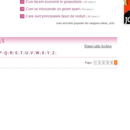
Cum facem economii in gospodarie
26
( 49 views )
Cum se inlocuieste un geam spart
28
( 43 views )
Care sunt principalele tipuri de noduri
30
( 40 views )
toate articolele populare din categoria sfaturi_utile
g 5
Sfaturi utile Archive
P
|
Q
|
R
|
S
|
T
|
U
|
V
|
W
|
X
|
Y
|
Z
|
Pages:
<
1
2
3
4
5