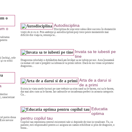
Autodisciplina
cum o
Disciplina de sine este calea cãtre success în domeniile
vieţii de zi cu zi. Prin ambiţie şi autodisciplinã poţi trece peste momentele mai
dificile din viaţa ta, renunţa la...
talitatea
 pentru
Invata sa te iubesti pe
tine
i închişi, cele
Dragostea celorlalţi o dobândim dacã am învãţat sa ne iubim pe noi. Asta înseamnã
 şi cu ochii
ca numai cel care e pregãtit sa iubeascã va primi iubire. Dacã eu nu vreau sã primesc
dragostea...
Arta de a darui si
de a primi
a
Exista in viata unele lucruri pe care trebuie sa stim cand sa le facem, cui sa le facem,
dar mai ales cum sa le facem. Iar cadourile se incadreaza perfect in aceasta categorie.
derilor
Cu...
, caracterizat
Educatia
optima
cel putin doua
pentru copilul tau
. Este nevoie
Copilul tau reprezinta centrul existentei tale si depinde de tine in totalitate. Tu, ca
parinte, esti responsabil pentru a-i asigura un camin echilibrat si plin de dragoste, o
buna...