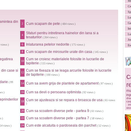
Mu
Ce
Sp
Lu
amintea din
Ga
Cum scapam de pete
2
( 484 views )
In
Sfaturi pentru intretinera hainelor din lana si a
Lu
4
tesaturilor
( 264 views )
Jo
Inlaturarea petelor nedorite
6
 views )
( 175 views )
Es
Cum scapam de mirosurile urate din casa
8
( 145 views )
egatirea
Cum se croiesc materialele folosite in lucrarile de
10
tapiterie
( 115 views )
 din case si
Cum se fixeaza si se leaga arcurile folosite in lucrarile
12
c
de tapiterie
( 100 views )
odarie
( 99
r
Cum sa avem grija de plantele de apartament
14
( 97 views )
mu
Cum sa devii o persoana optimista
16
ws )
( 92 views )
ingr
dra
eprinderilor
Cum se ajusteaza si se repara o broasca de usa
( 65 views
18
car
)
im
sto
Cum sa scoatem diverse pete - partea 9
20
( 61 views )
Cum sa scoatem diverse pete - partea 7
22
s )
( 58 views )
Cum este alcatuita o pardoseala din parchet
24
 54 views )
( 52 views )