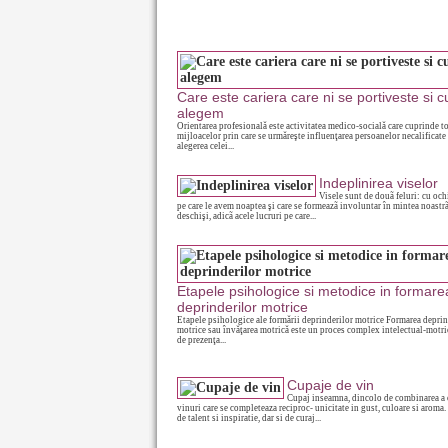
Care este cariera care ni se portiveste si 
alegem
Orientarea profesională este activitatea medico-socială care cuprinde to
mijloacelor prin care se urmăreşte influenţarea persoanelor necalificate
alegerea celei...
Indeplinirea viselor
Visele sunt de douã feluri: cu ochi
pe care le avem noaptea şi care se formeazã involuntar în mintea noastrã
deschişi, adicã acele lucruri pe care...
Etapele psihologice si metodice in formare
deprinderilor motrice
Etapele psihologice ale formării deprinderilor motrice Formarea deprin
motrice sau învăţarea motrică este un proces complex intelectual-motric
de prezenţa...
Cupaje de vin
Cupaj inseamna, dincolo de combinarea a 
vinuri care se completeaza reciproc- unicitate in gust, culoare si aroma
de talent si inspiratie, dar si de curaj...