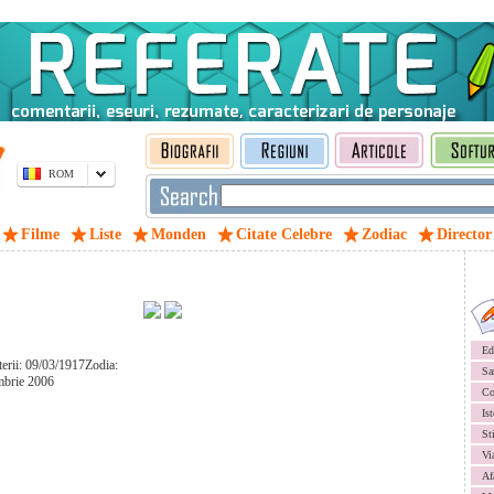
ROM
Filme
Liste
Monden
Citate Celebre
Zodiac
Director
Ed
terii: 09/03/1917Zodia:
Sa
mbrie 2006
Co
Ist
St
Vi
Af