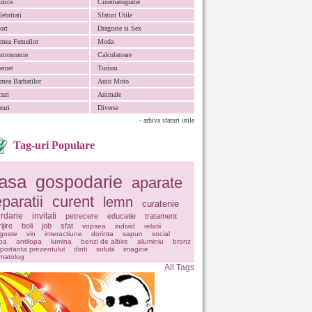
zica
Cinematografie
lebritati
Sfaturi Utile
ort
Dragoste si Sex
mea Femeilor
Moda
stronomie
Calculatoare
ternet
Turism
mea Barbatilor
Auto Moto
curi
Animale
euri
Diverse
- arhiva sfaturi utile
Tag-uri Populare
asa
gospodarie
aparate
eparatii
curent
lemn
curatenie
rdarie
invitati
petrecere
educatie
tratament
ijire
boli
job
sfat
vopsea
individ
relatii
goste
vin
interactiune
dorinta
sapun
social
pa
antilopa
lumina
benzi de albire
aluminiu
bronz
portanta prezentului
dinti
solutii
imagine
matolog
All Tags