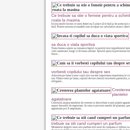
Ce trebuie sa stie o femeie pentru a schim
roata la masina
Exista multe lucruri ce unei femei nu îi place să le facă şi de aceea nici n
facă. Printre acestea se numără cum să repari un calculatori atunci când n
sa duca o viata sportiva
Toata lumea a ajuns sa cunoasca faptul ca sportul este ingredientul mi
vieti sanatoase, lungi si de buna calitate. Sportul ajuta la prevenirea tu
fizice...
vorbesti copilului tau despre sex
Aducerea pe lume a unui copil este cea mai importanta experienta in via
om. Odata venit pe lume, copilul devine centrul existentei parintilor, a
obligatie...
Crestere
plantelor
agatatoare
Controlul asupra modului de crestere si dezvoltare a unei plante agatat
aspect deosebit de important. In ceea ce priveste modul de plantare, spe
agatatoare pot fi amplasate...
trebuie sa stii cand cumperi un parfum
Momentul alegerii unui nou parfum este unul de cumpana si trebuie sa 