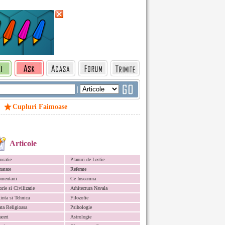
|
Cupluri Faimoase
Articole
ucatie
Planuri de Lectie
natate
Referate
mentarii
Ce Inseamna
orie si Civilizatie
Arhitectura Navala
iinta si Tehnica
Filozofie
ata Religioasa
Psihologie
aceri
Astrologie