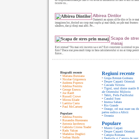
de responsabilitaea pe care o vei avea in momentul in care te afli in fata 
ticsite cu...
Albirea Dintilor
Oamenii au ajuns să fie din ce în ce ma
imaginea lor, dorind un corp mai suplu şi mai tânăr, un păr mai frumos 
sănătos, dar şi dinţi mai albi. Pe...
Scapa de stres
masaj
Esti stresat? Nu mai stii incotro sa o iei? Esti constient ca stresul te po
fizic? Daca stai prea mult timp in fata calculatorului si nu ai timp pentr
fizice...
Biografii recente
Regiuni recente
•
Mariana Buruiana
•
Grupa Retezat-Godeanu
•
Nicolae Grigorescu
•
Despre Carpatii Orientali
•
Andreea Popescu
•
Cascada Victoria
•
Adelina Pestritu
•
Tigrul, unul dintre marile fl
•
George Enescu
ale Orientului Mijlociu
•
Joe Ranft
•
Tahiti, Perla Pacificului
•
Russell Crowe
•
Canalul Suez
•
Mircea Eliade
•
Imensa Sahara
•
Laetitia Casta
•
Rio Grande
•
Paul McCartney
•
Orange, cel mai mare rau di
partea sudica a Africii
Populare
•
Oceania
•
Adelina Pestritu
•
Ruxandra Hurezeanu
Populare
•
Antonia Iacobescu
•
Gabriela Cristea Toader
•
Muntii Carpati
•
Radu Valcan
•
Despre Carpatii Orientali
•
Madalina Draghici
•
Campia Romana
•
Serban Huidu
•
Dealurile si Campia de vest 