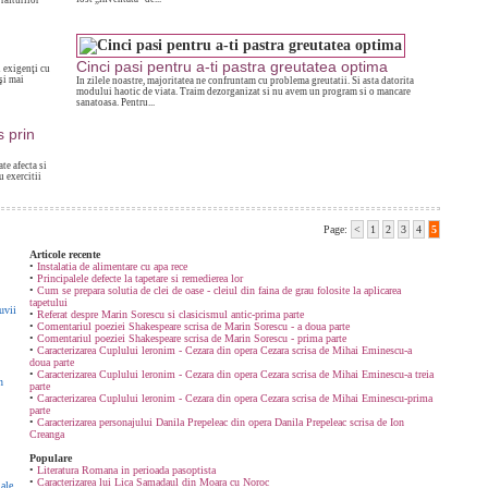
rafturilor
Cinci pasi pentru a-ti pastra greutatea optima
i exigenţi cu
şi mai
In zilele noastre, majoritatea ne confruntam cu problema greutatii. Si asta datorita
modului haotic de viata. Traim dezorganizat si nu avem un program si o mancare
sanatoasa. Pentru...
 prin
ate afecta si
u exercitii
Page:
<
1
2
3
4
5
Articole recente
•
Instalatia de alimentare cu apa rece
•
Principalele defecte la tapetare si remedierea lor
•
Cum se prepara solutia de clei de oase - cleiul din faina de grau folosite la aplicarea
tapetului
uvii
•
Referat despre Marin Sorescu si clasicismul antic-prima parte
•
Comentariul poeziei Shakespeare scrisa de Marin Sorescu - a doua parte
•
Comentariul poeziei Shakespeare scrisa de Marin Sorescu - prima parte
•
Caracterizarea Cuplului leronim - Cezara din opera Cezara scrisa de Mihai Eminescu-a
doua parte
•
Caracterizarea Cuplului leronim - Cezara din opera Cezara scrisa de Mihai Eminescu-a treia
n
parte
•
Caracterizarea Cuplului leronim - Cezara din opera Cezara scrisa de Mihai Eminescu-prima
parte
•
Caracterizarea personajului Danila Prepeleac din opera Danila Prepeleac scrisa de Ion
Creanga
Populare
•
Literatura Romana in perioada pasoptista
•
Caracterizarea lui Lica Samadaul din Moara cu Noroc
ale