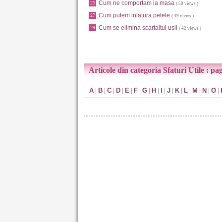
Cum ne comportam la masa
25
( 50 views )
Cum putem inlatura petele
27
( 49 views )
Cum se elimina scartaitul usii
29
( 42 views )
Articole din categoria Sfaturi Utile : pa
A
|
B
|
C
|
D
|
E
|
F
|
G
|
H
|
I
|
J
|
K
|
L
|
M
|
N
|
O
|