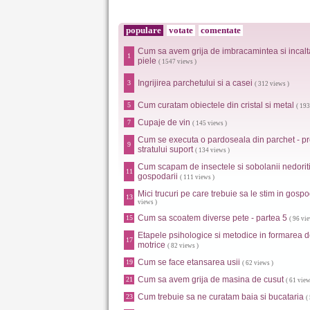
populare
votate
comentate
Cum sa avem grija de imbracamintea si incalt
1
piele
( 1547 views )
Ingrijirea parchetului si a casei
3
( 312 views )
Cum curatam obiectele din cristal si metal
5
( 193
Cupaje de vin
7
( 145 views )
Cum se executa o pardoseala din parchet - pr
9
stratului suport
( 134 views )
Cum scapam de insectele si sobolanii nedoriti
11
gospodarii
( 111 views )
Mici trucuri pe care trebuie sa le stim in gosp
13
views )
Cum sa scoatem diverse pete - partea 5
15
( 96 vie
Etapele psihologice si metodice in formarea d
17
motrice
( 82 views )
Cum se face etansarea usii
19
( 62 views )
Cum sa avem grija de masina de cusut
21
( 61 view
Cum trebuie sa ne curatam baia si bucataria
23
(