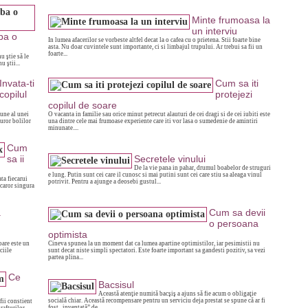
Minte frumoasa la
un interviu
ba o
In lumea afacerilor se vorbeste altfel decat la o cafea cu o prietena. Stii foarte bine
asta. Nu doar cuvintele sunt importante, ci si limbajul trupului. Ar trebui sa fii un
foarte...
u ştie să le
u ştii...
Invata-ti
Cum sa iti
copilul
protejezi
copilul de soare
nune al unei
O vacanta in familie sau orice minut petrecut alauturi de cei dragi si de cei iubiti este
turor bolilor
una dintre cele mai frumoase experiente care iti vor lasa o sumedenie de amintiri
minunate....
Cum
sa ii
Secretele vinului
De la vie pana in pahar, drumul boabelor de struguri
e lung. Putin sunt cei care il cunosc si mai putini sunt cei care stiu sa aleaga vinul
ta fiecarui
potrivit. Pentru a ajunge a deosebi gustul...
 caror singura
a
Cum sa devii
o persoana
optimista
oare este un
Cineva spunea la un moment dat ca lumea apartine optimistilor, iar pesimistii nu
ciile
sunt decat niste simpli spectatori. Este foarte important sa gandesti pozitiv, sa vezi
partea plina...
Ce
Bacsisul
Această atenţie numită bacşiş a ajuns să fie acum o obligaţie
socială chiar. Această recompensare pentru un serviciu deja prestat se spune că ar fi
fii constient
fost „inventată” de...